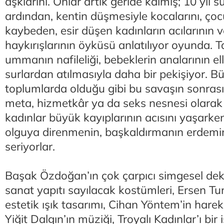
aşklarını. Onlar artık geride kalmış; 10 yıl 
ardından, kentin düşmesiyle kocalarını, çocu
kaybeden, esir düşen kadınların acılarının v
haykırışlarının öyküsü anlatılıyor oyunda. 
ummanın nafileliği, bebeklerin analarının ell
surlardan atılmasıyla daha bir pekişiyor. 
toplumlarda olduğu gibi bu savaşın sonrası
meta, hizmetkâr ya da seks nesnesi olarak 
kadınlar büyük kayıplarının acısını yaşarke
olguya direnmenin, başkaldırmanın erdemi
seriyorlar.
Başak Özdoğan’ın çok çarpıcı simgesel deko
sanat yapıtı sayılacak kostümleri, Ersen Tun
estetik ışık tasarımı, Cihan Yöntem’in hare
Yiğit Dalgın’ın müziği, Troyalı Kadınlar’ı bir 