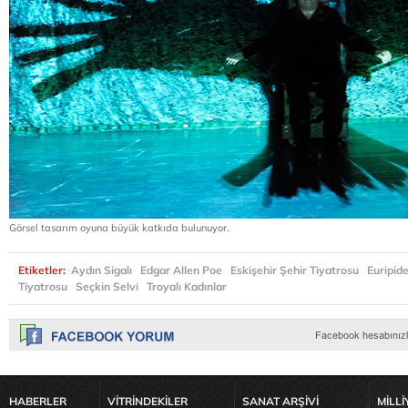
Görsel tasarım oyuna büyük katkıda bulunuyor.
Etiketler:
Aydın Sigalı
Edgar Allen Poe
Eskişehir Şehir Tiyatrosu
Euripid
Tiyatrosu
Seçkin Selvi
Troyalı Kadınlar
HABERLER
VİTRİNDEKİLER
SANAT ARŞİVİ
MİLLİ