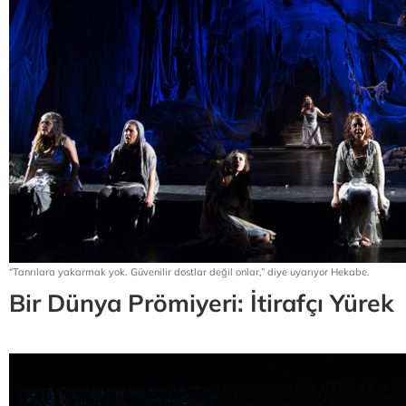
“Tanrılara yakarmak yok. Güvenilir dostlar değil onlar,” diye uyarıyor Hekabe.
Bir Dünya Prömiyeri: İtirafçı Yürek