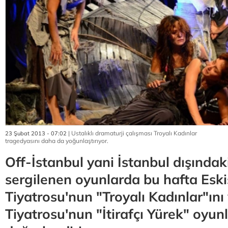
| Ustalıklı dramaturji çalışması Troyalı Kadınlar
23 Şubat 2013 - 07:02
tragedyasını daha da yoğunlaştırıyor.
Off-İstanbul yani İstanbul dışındak
sergilenen oyunlarda bu hafta Eski
Tiyatrosu'nun "Troyalı Kadınlar"ını
Tiyatrosu'nun "İtirafçı Yürek" oyunl