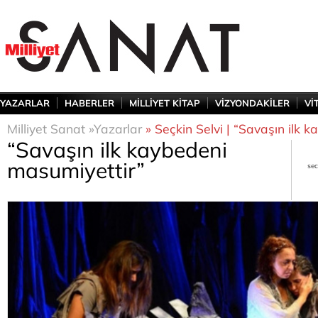
YAZARLAR
HABERLER
MİLLİYET KİTAP
VİZYONDAKİLER
Vİ
Milliyet Sanat »
Yazarlar
» Seçkin Selvi | “Savaşın ilk 
“Savaşın ilk kaybedeni
masumiyettir”
sec