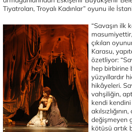
armağanlarından Eskişehir Büyükşehir Bele
Tiyatroları, Troyalı Kadınlar” oyunu ile İstan
“Savaşın ilk 
masumiyettir,
çıkılan oyun
Karasu, yapıt
özetliyor: “Sa
hep birbirine
yüzyıllardır h
hikâyeleri. S
vahşiliğin, apt
kendi kendin
akılsızlığının, 
değişmeyen gö
kötüsü artık b