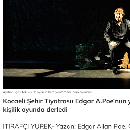
Aydın Sigalı tek kişilik oyunun hem yönetmeni, hem oyuncusu.
Kocaeli Şehir Tiyatrosu Edgar A.Poe’nun y
kişilik oyunda derledi
İTİRAFÇI YÜREK- Yazan: Edgar Allan Poe, Ç