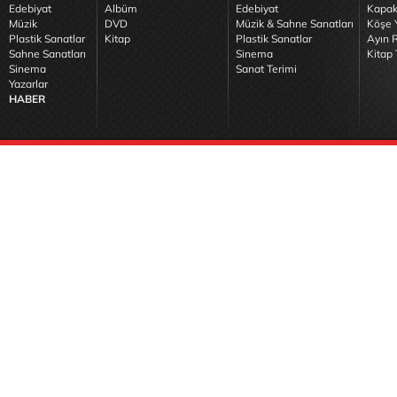
Edebiyat
Albüm
Edebiyat
Kapak
Müzik
DVD
Müzik & Sahne Sanatları
Köşe Y
Plastik Sanatlar
Kitap
Plastik Sanatlar
Ayın R
Sahne Sanatları
Sinema
Kitap 
Sinema
Sanat Terimi
Yazarlar
HABER