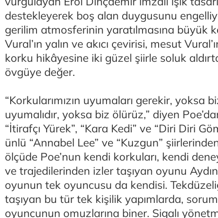
vurgulayan Erol Dinçdemir imzalı ışık tasa
destekleyerek boş alan duygusunu engelliy
gerilim atmosferinin yaratılmasına büyük ka
Vural’ın yalın ve akıcı çevirisi, mesut Vural’
korku hikâyesine iki güzel şiirle soluk aldı
övgüye değer.
“Korkularımızın uyumaları gerekir, yoksa biz
uyumalıdır, yoksa biz ölürüz,” diyen Poe’d
“İtirafçı Yürek”, “Kara Kedi” ve “Diri Diri Gö
ünlü “Annabel Lee” ve “Kuzgun” şiirlerind
ölçüde Poe’nun kendi korkuları, kendi deney
ve trajedilerinden izler taşıyan oyunu Aydın
oyunun tek oyuncusu da kendisi. Tekdüzeli
taşıyan bu tür tek kişilik yapımlarda, sor
oyuncunun omuzlarına biner. Sigalı yönetm