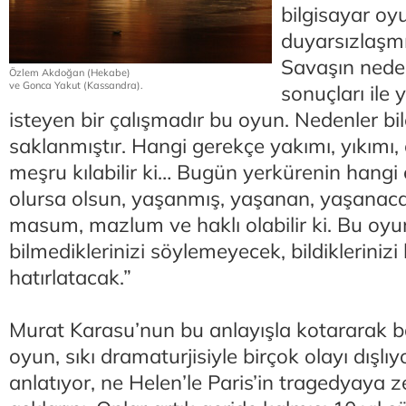
bilgisayar oy
duyarsızlaşm
Savaşın neden
Özlem Akdoğan (Hekabe)
ve Gonca Yakut (Kassandra).
sonuçları ile
isteyen bir çalışmadır bu oyun. Nedenler bil
saklanmıştır. Hangi gerekçe yakımı, yıkımı,
meşru kılabilir ki… Bugün yerkürenin hangi
olursa olsun, yaşanmış, yaşanan, yaşanac
masum, mazlum ve haklı olabilir ki. Bu oyu
bilmediklerinizi söylemeyecek, bildiklerinizi
hatırlatacak.”
Murat Karasu’nun bu anlayışla kotararak ba
oyun, sıkı dramaturjisiyle birçok olayı dışlı
anlatıyor, ne Helen’le Paris’in tragedyaya 