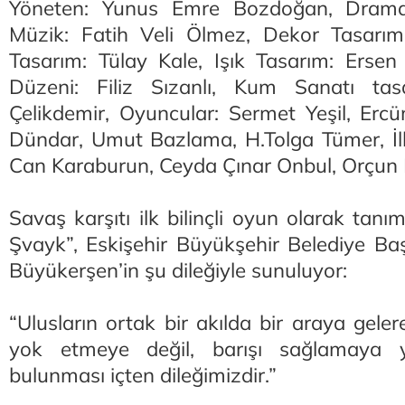
Yöneten: Yunus Emre Bozdoğan, Dramat
Müzik: Fatih Veli Ölmez, Dekor Tasarım:
Tasarım: Tülay Kale, Işık Tasarım: Ersen
Düzeni: Filiz Sızanlı, Kum Sanatı tas
Çelikdemir, Oyuncular: Sermet Yeşil, Ercü
Dündar, Umut Bazlama, H.Tolga Tümer, İl
Can Karaburun, Ceyda Çınar Onbul, Orçun
Savaş karşıtı ilk bilinçli oyun olarak tan
Şvayk”, Eskişehir Büyükşehir Belediye Baş
Büyükerşen’in şu dileğiyle sunuluyor:
“Ulusların ortak bir akılda bir araya gele
yok etmeye değil, barışı sağlamaya yö
bulunması içten dileğimizdir.”