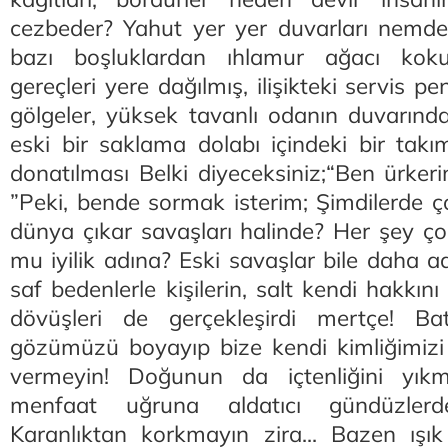
cezbeder? Yahut yer yer duvarları nemden
bazı boşluklardan ıhlamur ağacı kok
gereçleri yere dağılmış, ilişikteki servis 
gölgeler, yüksek tavanlı odanın duvarınd
eski bir saklama dolabı içindeki bir takı
donatılması Belki diyeceksiniz;“Ben ürke
”Peki, bende sormak isterim; Şimdilerde 
dünya çıkar savaşları halinde? Her şey ço
mu iyilik adına? Eski savaşlar bile daha adil
saf bedenlerle kişilerin, salt kendi hakk
dövüşleri de gerçekleşirdi mertçe! Batı
gözümüzü boyayıp bize kendi kimliğimizi
vermeyin! Doğunun da içtenliğini yık
menfaat uğruna aldatıcı gündüzler
Karanlıktan korkmayın zira... Bazen ışı