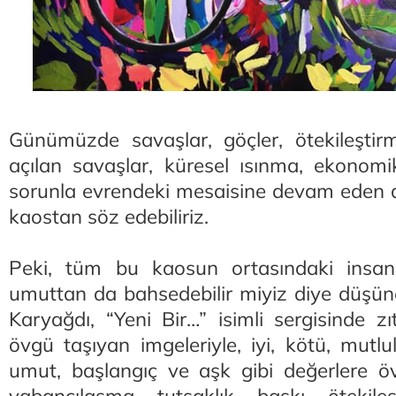
Günümüzde savaşlar, göçler, ötekileştirme
açılan savaşlar, küresel ısınma, ekonomi
sorunla evrendeki mesaisine devam eden d
kaostan söz edebiliriz.
Peki, tüm bu kaosun ortasındaki insanlık
umuttan da bahsedebilir miyiz diye düşü
Karyağdı, “Yeni Bir…” isimli sergisinde zıtlı
övgü taşıyan imgeleriyle, iyi, kötü, mutlu
umut, başlangıç ve aşk gibi değerlere övg