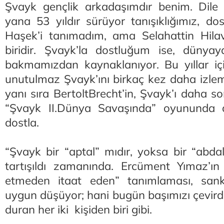
Şvayk gençlik arkadaşımdır benim. Dile 
yana 53 yıldır sürüyor tanışıklığımız, do
Haşek’i tanımadım, ama Selahattin Hila
biridir. Şvayk’la dostluğum ise, dünya
bakmamızdan kaynaklanıyor. Bu yıllar iç
unutulmaz Şvayk’ını birkaç kez daha izl
yanı sıra BertoltBrecht’in, Şvayk’ı daha so
“Şvayk II.Dünya Savaşında” oyununda d
dostla.
“Şvayk bir “aptal” mıdır, yoksa bir “abda
tartışıldı zamanında. Ercüment Yımaz’
etmeden itaat eden” tanımlaması, sa
uygun düşüyor; hani bugün başımızı çevird
duran her iki kişiden biri gibi.