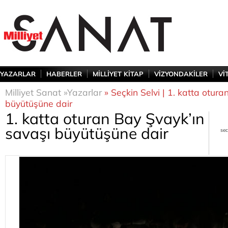
YAZARLAR
HABERLER
MİLLİYET KİTAP
VİZYONDAKİLER
Vİ
Milliyet Sanat »
Yazarlar
» Seçkin Selvi | 1. katta otur
büyütüşüne dair
1. katta oturan Bay Şvayk’ın
savaşı büyütüşüne dair
sec