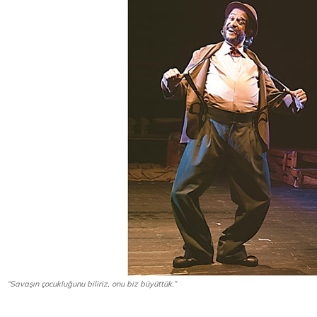
“Savaşın çocukluğunu biliriz, onu biz büyüttük.”