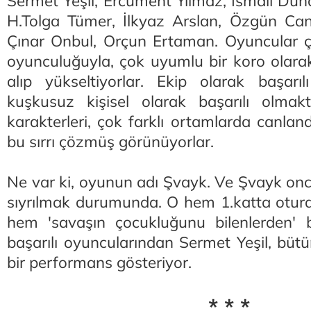
Sermet Yeşil, Ercüment Yılmaz, İsmail Dü
H.Tolga Tümer, İlkyaz Arslan, Özgün Ca
Çınar Onbul, Orçun Ertaman. Oyuncular çok
oyunculuğuyla, çok uyumlu bir koro olar
alıp yükseltiyorlar. Ekip olarak başarıl
kuşkusuz kişisel olarak başarılı olmakt
karakterleri, çok farklı ortamlarda canland
bu sırrı çözmüş görünüyorlar.
Ne var ki, oyunun adı Şvayk. Ve Şvayk onc
sıyrılmak durumunda. O hem 1.katta oturan
hem 'savaşın çocukluğunu bilenlerden' bi
başarılı oyuncularından Sermet Yeşil, bütü
bir performans gösteriyor.
* * *