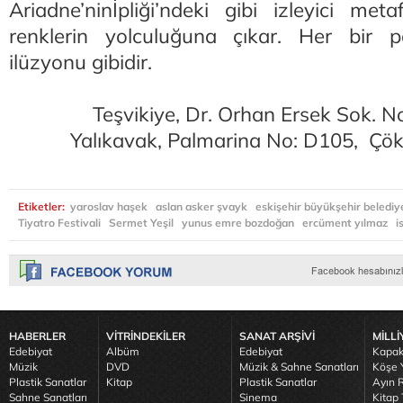
Ariadne’ninİpliği’ndeki gibi izleyici met
renklerin yolculuğuna çıkar. Her bir p
ilüzyonu gibidir.
Teşvikiye, Dr. Orhan Ersek Sok. N
Yalıkavak, Palmarina No: D105, Ç
Etiketler:
yaroslav haşek
aslan asker şvayk
eskişehir büyükşehir belediy
Tiyatro Festivali
Sermet Yeşil
yunus emre bozdoğan
ercüment yılmaz
i
HABERLER
VİTRİNDEKİLER
SANAT ARŞİVİ
MİLLİ
Edebiyat
Albüm
Edebiyat
Kapak
Müzik
DVD
Müzik & Sahne Sanatları
Köşe Y
Plastik Sanatlar
Kitap
Plastik Sanatlar
Ayın R
Sahne Sanatları
Sinema
Kitap 