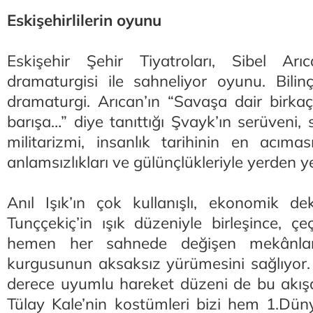
Eskişehirlilerin oyunu
Eskişehir Şehir Tiyatroları, Sibel Arıc
dramaturgisi ile sahneliyor oyunu. Bilinçli
dramaturgi. Arıcan’ın “Savaşa dair birkaç
barışa…” diye tanıttığı Şvayk’ın serüveni, s
militarizmi, insanlık tarihinin en acımas
anlamsızlıkları ve gülünçlükleriyle yerden y
Anıl Işık’ın çok kullanışlı, ekonomik de
Tunççekiç’in ışık düzeniyle birleşince, çe
hemen her sahnede değişen mekânla
kurgusunun aksaksız yürümesini sağlıyor. F
derece uyumlu hareket düzeni de bu akışa
Tülay Kale’nin kostümleri bizi hem 1.Dün