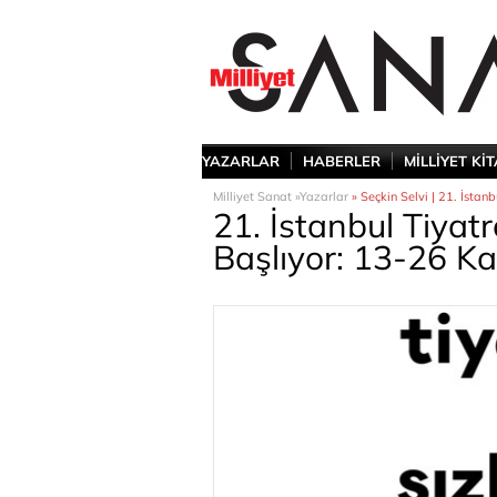
YAZARLAR
HABERLER
MİLLİYET Kİ
Milliyet Sanat »
Yazarlar
» Seçkin Selvi | 21. İstan
21. İstanbul Tiyatr
Başlıyor: 13-26 K