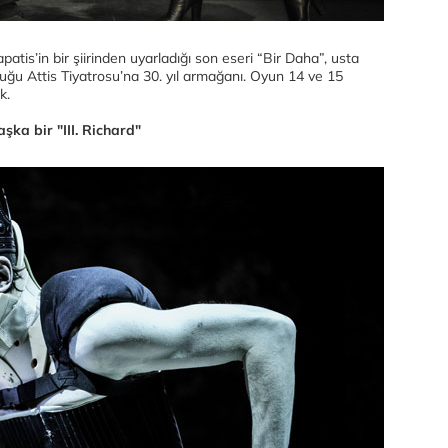
is’in bir şiirinden uyarladığı son eseri “Bir Daha”, usta
ğu Attis Tiyatrosu’na 30. yıl armağanı. Oyun 14 ve 15
ak.
a bir "III. Richard"