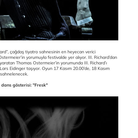
ard”, çağdaş tiyatro sahnesinin en heyecan verici
ermeier’in yorumuyla festivalde yer alıyor. III. Richard’dan
yen yaratan Thomas Ostermeier’in yorumunda III. Richard’ı
 Lars Eidinger taşıyor. Oyun 17 Kasım 20.00’de, 18 Kasım
 sahnelenecek.
 dans gösterisi: "Fresk"