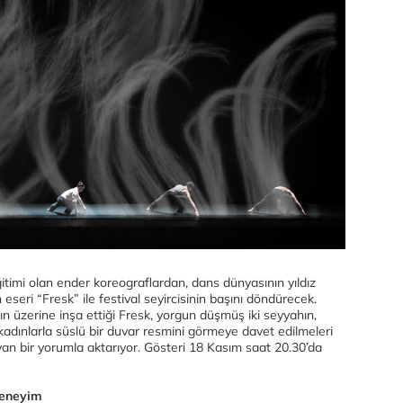
imi olan ender koreograflardan, dans dünyasının yıldız
 eseri “Fresk” ile festival seyircisinin başını döndürecek.
nın üzerine inşa ettiği Fresk, yorgun düşmüş iki seyyahın,
ı kadınlarla süslü bir duvar resmini görmeye davet edilmeleri
ayan bir yorumla aktarıyor. Gösteri 18 Kasım saat 20.30’da
deneyim