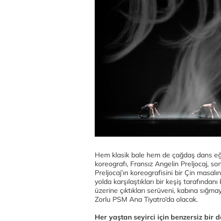
Hem klasik bale hem de çağdaş dans eğit
koreografı, Fransız Angelin Preljocaj, son
Preljocaj’ın koreografisini bir Çin masalı
yolda karşılaştıkları bir keşiş tarafından
üzerine çıktıkları serüveni, kabına sığm
Zorlu PSM Ana Tiyatro’da olacak.
Her yaştan seyirci için benzersiz bir 