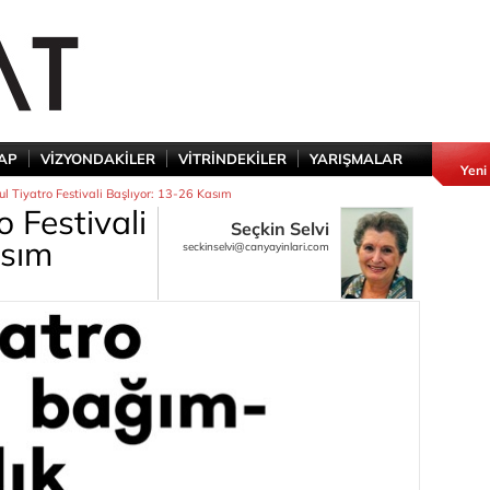
TAP
VİZYONDAKİLER
VİTRİNDEKİLER
YARIŞMALAR
Yeni
bul Tiyatro Festivali Başlıyor: 13-26 Kasım
o Festivali
Seçkin Selvi
asım
seckinselvi@canyayinlari.com