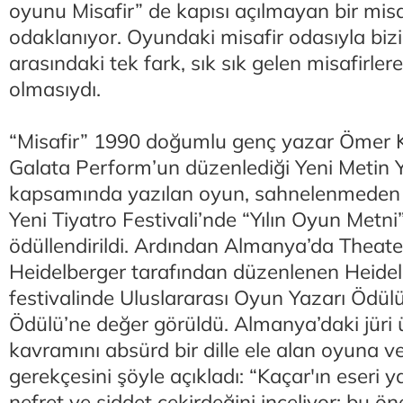
oyunu Misafir” de kapısı açılmayan bir mis
odaklanıyor. Oyundaki misafir odasıyla biz
arasındaki tek fark, sık sık gelen misafirler
olmasıydı.
“Misafir” 1990 doğumlu genç yazar Ömer K
Galata Perform’un düzenlediği Yeni Metin Y
kapsamında yazılan oyun, sahnelenmeden 
Yeni Tiyatro Festivali’nde “Yılın Oyun Metni
ödüllendirildi. Ardından Almanya’da Theat
Heidelberger tarafından düzenlenen Heide
festivalinde Uluslararası Oyun Yazarı Ödülü
Ödülü’ne değer görüldü. Almanya’daki jüri ü
kavramını absürd bir dille ele alan oyuna v
gerekçesini şöyle açıkladı: “Kaçar'ın eseri 
nefret ve şiddet çekirdeğini inceliyor; bu ö