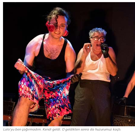
Lalo’yu ben çağırmadım. Kendi geldi. O geldikten sonra da huzurumuz kaçtı.