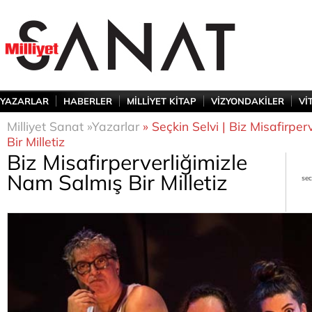
YAZARLAR
HABERLER
MİLLİYET KİTAP
VİZYONDAKİLER
Vİ
Milliyet Sanat »
Yazarlar
» Seçkin Selvi | Biz Misafirpe
Bir Milletiz
Biz Misafirperverliğimizle
Nam Salmış Bir Milletiz
sec