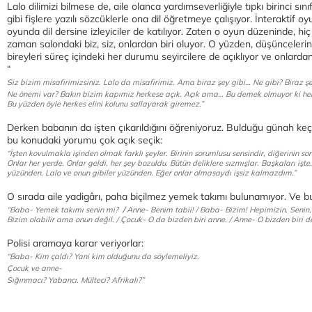
Lalo dilimizi bilmese de, aile olanca yardımseverliğiyle tıpkı birinci sı
gibi fişlere yazılı sözcüklerle ona dil öğretmeye çalışıyor. İnteraktif
oyunda dil dersine izleyiciler de katılıyor. Zaten o oyun düzeninde, h
zaman salondaki biz, siz, onlardan biri oluyor. O yüzden, düşüncelerin
bireyleri süreç içindeki her durumu seyircilere de açıklıyor ve onlardan
“
Siz bizim misafirimizsiniz. Lalo da misafirimiz. Ama biraz şey gibi… Ne gibi? Biraz 
Ne önemi var? Bakın bizim kapımız herkese açık. Açık ama… Bu demek olmuyor ki herke
Bu yüzden öyle herkes elini kolunu sallayarak giremez.”
Derken babanın da işten çıkarıldığını öğreniyoruz. Bulduğu günah keçi
bu konudaki yorumu çok açık seçik:
“İşten kovulmakla işinden olmak farklı şeyler. Birinin sorumlusu sensindir, diğerinin s
Onlar her yerde. Onlar geldi, her şey bozuldu. Bütün deliklere sızmışlar. Başkaları iş
yüzünden. Lalo ve onun gibiler yüzünden. Eğer onlar olmasaydı işsiz kalmazdım.”
O sırada aile yadigârı, paha biçilmez yemek takımı bulunamıyor. Ve bunun
“Baba- Yemek takımı senin mi?
/
Anne- Benim tabii! / Baba- Bizim! Hepimizin. Senin,
Bizim olabilir ama onun değil. / Çocuk- O da bizden biri anne. / Anne- O bizden biri de
Polisi aramaya karar veriyorlar:
“Baba- Kim çaldı? Yani kim olduğunu da söylemeliyiz.
Çocuk ve anne-
Sığınmacı? Yabancı. Mülteci? Afrikalı?”