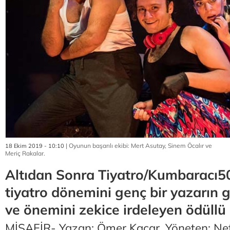
| Oyunun başarılı ekibi: Mert Asutay, Sinem Öcalır ve
18 Ekim 2019 - 10:10
Meriç Rakalar.
Altıdan Sonra Tiyatro/Kumbaracı5
tiyatro dönemini genç bir yazarın
ve önemini zekice irdeleyen ödüllü 
MİSAFİR- Yazan: Ömer Kaçar, Yöneten: Nef