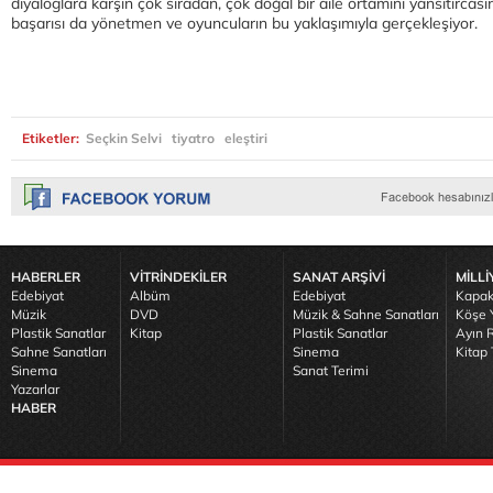
diyaloglara karşın çok sıradan, çok doğal bir aile ortamını yansıtırca
başarısı da yönetmen ve oyuncuların bu yaklaşımıyla gerçekleşiyor.
Etiketler:
Seçkin Selvi
tiyatro
eleştiri
HABERLER
VİTRİNDEKİLER
SANAT ARŞİVİ
MİLLİ
Edebiyat
Albüm
Edebiyat
Kapak
Müzik
DVD
Müzik & Sahne Sanatları
Köşe Y
Plastik Sanatlar
Kitap
Plastik Sanatlar
Ayın R
Sahne Sanatları
Sinema
Kitap 
Sinema
Sanat Terimi
Yazarlar
HABER