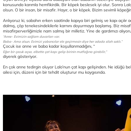
konusunda karımla hemfikirdik. Bir köpek beslesek iyi olur. Sonra Lal
olsun. O bir insan, bir misafir. Hayır, o bir köpek. Bizim sevimli köpeği
Anlıyoruz ki, sabahın erken saatinde kapıya biri gelmiş ve kapı açılır 
dalmış, çöp tenekesindekilerle karnını doyurmaya başlamış. Biz misafi
misafirperverliğimizle nam salmış bir milletiz. Yine de gardımızı alıyoru
“Anne- Evimizin sağlam duvarları var.
Baba- Ama olsun. Evimizi yabancılar ele geçirmesin diye her odada silah saklı.”
Çocuk ise anne ve baba kadar koşullanmadığını, “
Eğer bir çocuk açsa, elbette çat kapı gelip birinin mutfağına girebilir,”
diyerek gösteriyor.
En çok anne tedirgin oluyor Lalo’nun çat kapı gelişinden. Ne idüğü beli
ailesi için, düzeni için bir tehdit oluşturur mu kaygısında.