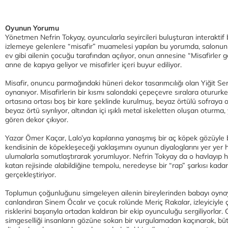
Oyunun Yorumu
Yönetmen Nefrin Tokyay, oyuncularla seyircileri buluşturan interakti
izlemeye gelenlere “misafir” muamelesi yapılan bu yorumda, salonun ka
ev gibi ailenin çocuğu tarafından açılıyor, onun annesine “Misafirler g
anne de kapıya geliyor ve misafirler içeri buyur ediliyor.
Misafir, onuncu parmağındaki hüneri dekor tasarımcılığı olan Yiğit S
oynanıyor. Misafirlerin bir kısmı salondaki çepeçevre sıralara otururke
ortasına ortası boş bir kare şeklinde kurulmuş, beyaz örtülü sofraya o
beyaz örtü sıyrılıyor, altından içi ışıklı metal iskeletten oluşan oturma
gören dekor çıkıyor.
Yazar Ömer Kaçar, Lalo’ya kapılarına yanaşmış bir aç köpek gözüyle
kendisinin de köpekleşeceği yaklaşımını oyunun diyaloglarını yer yer h
ulumalarla somutlaştırarak yorumluyor. Nefrin Tokyay da o havlayıp hı
katan rejisinde alabildiğine tempolu, neredeyse bir “rap” şarkısı kad
gerçekleştiriyor.
Toplumun çoğunluğunu simgeleyen ailenin bireylerinden babayı oyna
canlandıran Sinem Öcalır ve çocuk rolünde Meriç Rakalar, izleyiciyl
risklerini başarıyla ortadan kaldıran bir ekip oyunculuğu sergiliyorlar
simgeselliği insanların gözüne sokan bir vurgulamadan kaçınarak, bütün