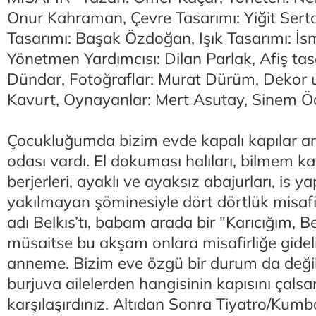
Onur Kahraman, Çevre Tasarımı: Yiğit Ser
Tasarımı: Başak Özdoğan, Işık Tasarımı: İsm
Yönetmen Yardımcısı: Dilan Parlak, Afiş ta
Dündar, Fotoğraflar: Murat Dürüm, Dekor
Kavurt, Oynayanlar: Mert Asutay, Sinem Öca
Çocukluğumda bizim evde kapalı kapılar ard
odası vardı. El dokuması halıları, bilmem ka
berjerleri, ayaklı ve ayaksız abajurları, is y
yakılmayan şöminesiyle dört dörtlük misaf
adı Belkıs’tı, babam arada bir "Karıcığım, B
müsaitse bu akşam onlara misafirliğe gidelim
anneme. Bizim eve özgü bir durum da deği
burjuva ailelerden hangisinin kapısını çalsa
karşılaşırdınız. Altıdan Sonra Tiyatro/Kumb