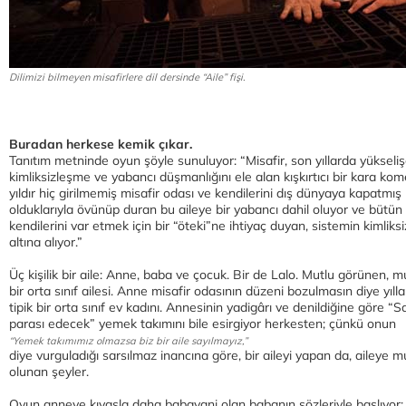
Dilimizi bilmeyen misafirlere dil dersinde “Aile” fişi.
Buradan herkese kemik çıkar.
Tanıtım metninde oyun şöyle sunuluyor: “Misafir, son yıllarda yükseli
kimliksizleşme ve yabancı düşmanlığını ele alan kışkırtıcı bir kara k
yıldır hiç girilmemiş misafir odası ve kendilerini dış dünyaya kapatmış b
olduklarıyla övünüp duran bu aileye bir yabancı dahil oluyor ve bütü
kendilerini var etmek için bir “öteki”ne ihtiyaç duyan, sistemin kimliksi
altına alıyor.”
Üç kişilik bir aile: Anne, baba ve çocuk. Bir de Lalo. Mutlu görünen, mu
bir orta sınıf ailesi. Anne misafir odasının düzeni bozulmasın diye yıl
tipik bir orta sınıf ev kadını. Annesinin yadigârı ve denildiğine göre “
parası edecek” yemek takımını bile esirgiyor herkesten; çünkü onun
“Yemek takımımız olmazsa biz bir aile sayılmayız,”
diye vurguladığı sarsılmaz inancına göre, bir aileyi yapan da, aileye m
olunan şeyler.
Oyun anneye kıyasla daha babayani olan babanın sözleriyle başlıyor