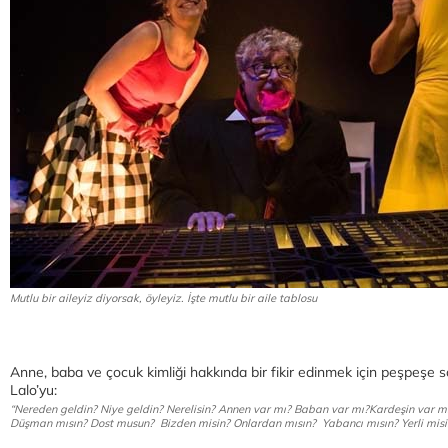
Mutlu bir aileyiz diyorsak, öyleyiz. İşte mutlu bir aile tablosu
Anne, baba ve çocuk kimliği hakkında bir fikir edinmek için peşpeşe
Lalo’yu:
“Nereden geldin? Niye geldin? Nerelisin? Annen var mı? Baban var mı?Kardeşin var m
Düşman mısın? Dost musun? Bizden misin? Onlardan mısın? Yabancı mısın? Yerli misin