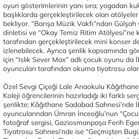
oyun gösterimlerinin yanı sıra; yogadan kuk
başlıklarda gerçekleştirilecek olan atölyeler
bekliyor. “Barışa Müzik Vakfı”ndan Gülşah Ç
dinletisi ve “Okay Temiz Ritim Atölyesi”ne 
tarafından gerçekleştirilecek mini konser de
izlenebilecek. Ayrıca şenlik kapsamında gö
için “Islık Sever Max” adlı çocuk oyunu da İ
oyuncuları tarafından okuma tiyatrosu ola
Özel Sevgi Çiçeği Lale Anaokulu Kâğıthan
Koleji öğrencilerinin hazırladığı iki farklı ser
şenlikte; Kâğıthane Sadabad Sahnesi’nde İB
oyuncularından Ümran İnceoğlu’nun “Çocukl
fotoğraf sergisi, Gaziosmanpaşa Ferih Eg
Tiyatrosu Sahnesi’nde ise “Geçmişten Bug