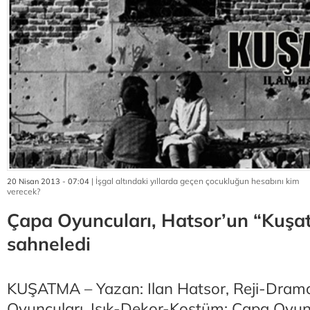
| İşgal altındaki yıllarda geçen çocukluğun hesabını kim
20 Nisan 2013 - 07:04
verecek?
Çapa Oyuncuları, Hatsor’un “Kuşa
sahneledi
KUŞATMA – Yazan: Ilan Hatsor, Reji-Drama
Oyuncuları, Işık-Dekor-Kostüm: Çapa Oyunc