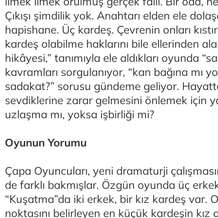
ilmek ilmek örülmüş gerçek faili. Bir oda, h
Çıkışı şimdilik yok. Anahtarı elden ele dolaşa
hapishane. Üç kardeş. Çevrenin onları kıstı
kardeş olabilme haklarını bile ellerinden a
hikâyesi,” tanımıyla ele aldıkları oyunda “s
kavramları sorgulanıyor, “kan bağına mı yo
sadakat?” sorusu gündeme geliyor. Hayatt
sevdiklerine zarar gelmesini önlemek için ya
uzlaşma mı, yoksa işbirliği mi?
Oyunun Yorumu
Çapa Oyuncuları, yeni dramaturji çalışması
de farklı bakmışlar. Özgün oyunda üç erke
“Kuşatma”da iki erkek, bir kız kardeş var
noktasını belirleyen en küçük kardeşin kız