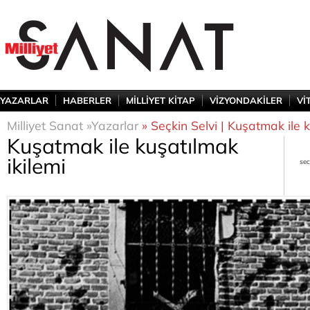
YAZARLAR
HABERLER
MİLLİYET KİTAP
VİZYONDAKİLER
Vİ
Milliyet Sanat »
Yazarlar
» Seçkin Selvi | Kuşatmak ile k
Kuşatmak ile kuşatılmak
ikilemi
sec