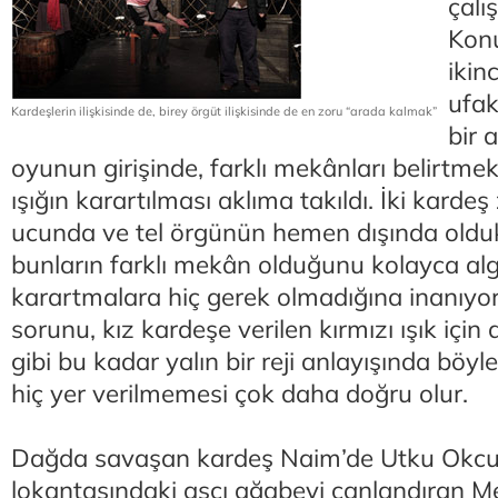
çalı
Konu
ikin
ufak
Kardeşlerin ilişkisinde de, birey örgüt ilişkisinde de en zoru “arada kalmak”
bir 
oyunun girişinde, farklı mekânları belirtmek 
ışığın karartılması aklıma takıldı. İki karde
ucunda ve tel örgünün hemen dışında oldukl
bunların farklı mekân olduğunu kolayca algı
karartmalara hiç gerek olmadığına inanıyo
sorunu, kız kardeşe verilen kırmızı ışık için
gibi bu kadar yalın bir reji anlayışında böyle
hiç yer verilmemesi çok daha doğru olur.
Dağda savaşan kardeş Naim’de Utku Okcu, 
lokantasındaki aşçı ağabeyi canlandıran Me