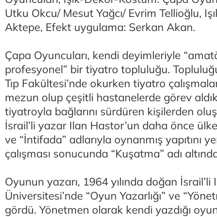
Utku Okcu/ Mesut Yağcı/ Evrim Tellioğlu, I
Aktepe, Efekt uygulama: Serkan Akan.
Çapa Oyuncuları, kendi deyimleriyle “amatö
profesyonel” bir tiyatro topluluğu. Toplul
Tıp Fakültesi’nde okurken tiyatro çalışmala
mezun olup çeşitli hastanelerde görev aldı
tiyatroyla bağlarını sürdüren kişilerden olu
İsrail’li yazar Ilan Hastor’un daha önce ül
ve “İntifada” adlarıyla oynanmış yapıtını ye
çalışması sonucunda “Kuşatma” adı altında 
Oyunun yazarı, 1964 yılında doğan İsrail’li 
Üniversitesi’nde “Oyun Yazarlığı” ve “Yöne
gördü. Yönetmen olarak kendi yazdığı oyunl