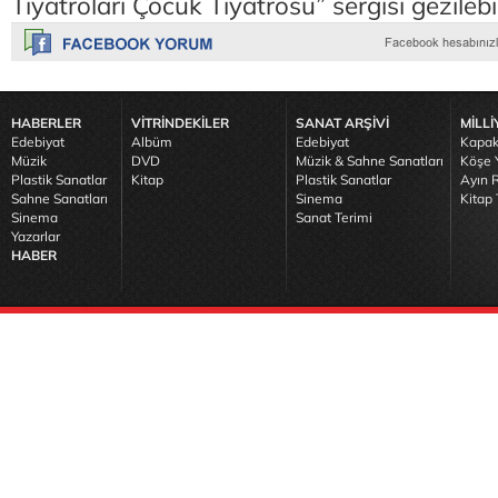
Tiyatroları Çocuk Tiyatrosu” sergisi gezilebi
HABERLER
VİTRİNDEKİLER
SANAT ARŞİVİ
MİLLİ
Edebiyat
Albüm
Edebiyat
Kapak
Müzik
DVD
Müzik & Sahne Sanatları
Köşe Y
Plastik Sanatlar
Kitap
Plastik Sanatlar
Ayın R
Sahne Sanatları
Sinema
Kitap 
Sinema
Sanat Terimi
Yazarlar
HABER