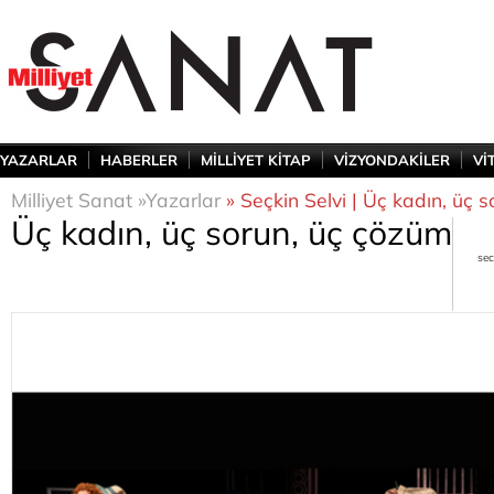
YAZARLAR
HABERLER
MİLLİYET KİTAP
VİZYONDAKİLER
Vİ
Milliyet Sanat »
Yazarlar
» Seçkin Selvi | Üç kadın, üç 
Üç kadın, üç sorun, üç çözüm
sec