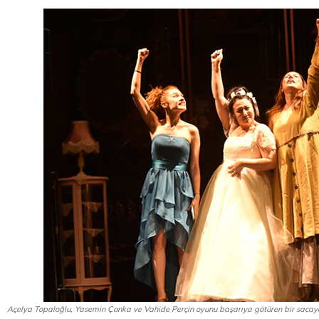
Açelya Topaloğlu, Yasemin Çonka ve Vahide Perçin oyunu başarıya götüren bir sacaya