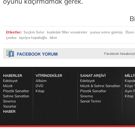
oyunu kaçırmamak gerek.
B
Etiketler:
Seçkin Selvi
kadınlar filler vesaireler
yunus emre gümüş
Özen 
çonka
açelya topaloğlu
bkm
HABERLER
VİTRİNDEKİLER
SANAT ARŞİVİ
MİLLİ
Edebiyat
Albüm
Edebiyat
Kapak
Müzik
DVD
Müzik & Sahne Sanatları
Köşe Y
Plastik Sanatlar
Kitap
Plastik Sanatlar
Ayın R
Sahne Sanatları
Sinema
Kitap 
Sinema
Sanat Terimi
Yazarlar
HABER