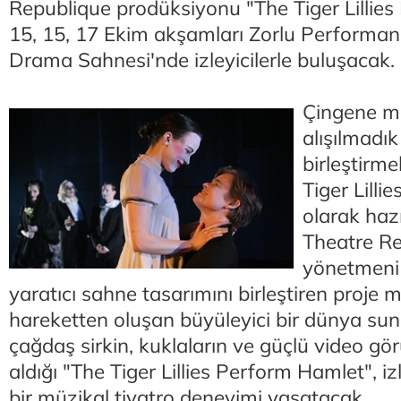
Republique prodüksiyonu "The Tiger Lillie
15, 15, 17 Ekim akşamları Zorlu Performan
Drama Sahnesi'nde izleyicilerle buluşacak.
Çingene mü
alışılmadık
birleştirme
Tiger Lillie
olarak hazı
Theatre Re
yönetmeni 
yaratıcı sahne tasarımını birleştiren proje 
hareketten oluşan büyüleyici bir dünya sun
çağdaş sirkin, kuklaların ve güçlü video gör
aldığı "The Tiger Lillies Perform Hamlet", i
bir müzikal tiyatro deneyimi yaşatacak.