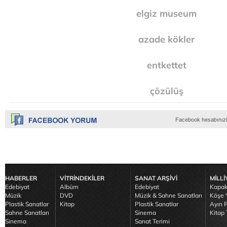
elgiz museum
azade kökler
entkettet
çözülüş
HABERLER
VİTRİNDEKİLER
SANAT ARŞİVİ
MİLLİ
Edebiyat
Albüm
Edebiyat
Kapak
Müzik
DVD
Müzik & Sahne Sanatları
Köşe Y
Plastik Sanatlar
Kitap
Plastik Sanatlar
Ayın R
Sahne Sanatları
Sinema
Kitap 
Sinema
Sanat Terimi