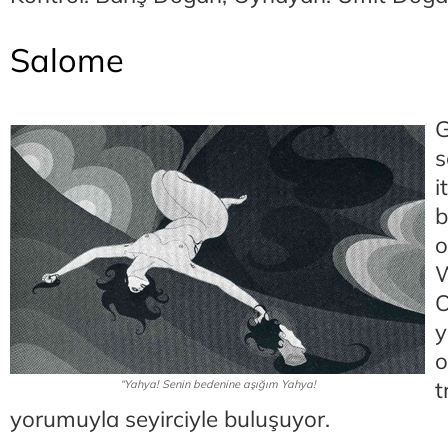
Salome
G
s
i
b
o
W
O
y
o
t
“Yahya! Senin bedenine aşığım Yahya!
yorumuyla seyirciyle buluşuyor.