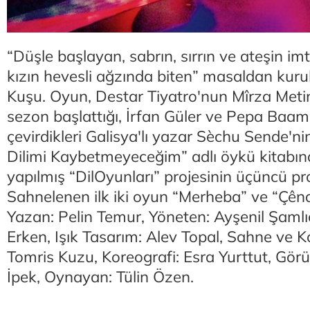
“Düşle başlayan, sabrın, sırrın ve ateşin im
kızın hevesli ağzında biten” masaldan kuru
Kuşu. Oyun, Destar Tiyatro'nun Mîrza Meti
sezon başlattığı, İrfan Güler ve Pepa Baa
çevirdikleri Galisya'lı yazar Sèchu Sende'n
Dilimi Kaybetmeyeceğim” adlı öykü kitabın
yapılmış “DilOyunları” projesinin üçüncü p
Sahnelenen ilk iki oyun “Merheba” ve “Çêna
Yazan: Pelin Temur, Yöneten: Ayşenil Şaml
Erken, Işık Tasarım: Alev Topal, Sahne ve 
Tomris Kuzu, Koreografi: Esra Yurttut, Görü
İpek, Oynayan: Tülin Özen.