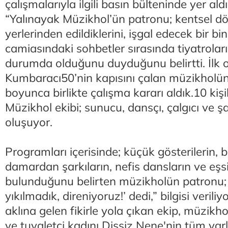
çalışmalarıyla ilgili basın bülteninde yer ald
“Yalınayak Müzikhol’ün patronu; kentsel 
yerlerinden edildiklerini, işgal edecek bir b
camiasındaki sohbetler sırasında tiyatrolar
durumda olduğunu duyduğunu belirtti. İlk 
Kumbaracı50’nin kapısını çalan müzikholü
boyunca birlikte çalışma kararı aldık.10 kişi
Müzikhol ekibi; sunucu, dansçı, çalgıcı ve ş
oluşuyor.
Programları içerisinde; küçük gösterilerin, 
damardan şarkıların, nefis dansların ve eşsi
bulunduğunu belirten müzikholün patronu; 
yıkılmadık, direniyoruz!’ dedi,” bilgisi veril
aklına gelen fikirle yola çıkan ekip, müzikho
ve tuvaletçi kadını Dişsiz Nene'nin tüm varl