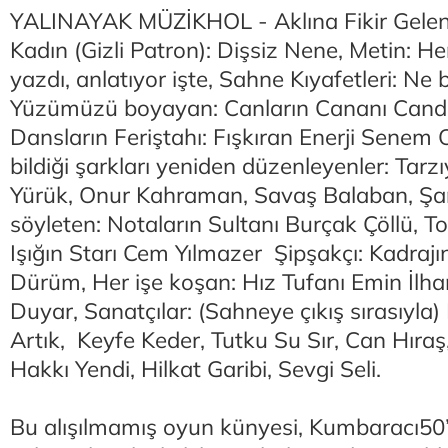
YALINAYAK MÜZİKHOL - Aklına Fikir Gelen:
Kadın (Gizli Patron): Dişsiz Nene, Metin: He
yazdı, anlatıyor işte, Sahne Kıyafetleri: Ne
Yüzümüzü boyayan: Canların Cananı Cand
Dansların Feriştahı: Fışkıran Enerji Senem 
bildiği şarkları yeniden düzenleyenler: Tarz
Yürük, Onur Kahraman, Savaş Balaban, Şar
söyleten: Notaların Sultanı Burçak Çöllü, T
Işığın Starı Cem Yılmazer Şipşakçı: Kadrajı
Dürüm, Her işe koşan: Hız Tufanı Emin İlha
Duyar, Sanatçılar: (Sahneye çıkış sırasıyla)
Artık, Keyfe Keder, Tutku Su Sır, Can Hıraş,
Hakkı Yendi, Hilkat Garibi, Sevgi Seli.
Bu alışılmamış oyun künyesi, Kumbaracı50’