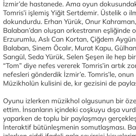
İzmir’de hastanede. Ama oyun dokusundaki
Tomris’i işlemiş Yiğit Sertdemir. Üstelik o il
dokundurdu. Erhan Yürük, Onur Kahraman
Balaban’dan oluşan orkestranın eşliğinde
Erzurumlu, Aslı Can Kortan, Çiğdem Aygü
Balaban, Sinem Öcalır, Murat Kapu, Gülha
Sarıgül, Seda Yürük, Selen Şeşen ile hep birl
“Tom” diye nefes vererek Tomris’in artık zor
nefesleri gönderdik İzmir’e. Tomris’le, onun s
Müzikholün kulisini de, kır gezisini de payla
Oyunu izlerken müzikhol olgusunun bir özel
ettim. İnsanların içindeki coşkuyu dışa vur
yaparken de toplu bir paylaşmayı gerçekleşt
İnteraktif bütünleşmenin somutlaşması. Baş