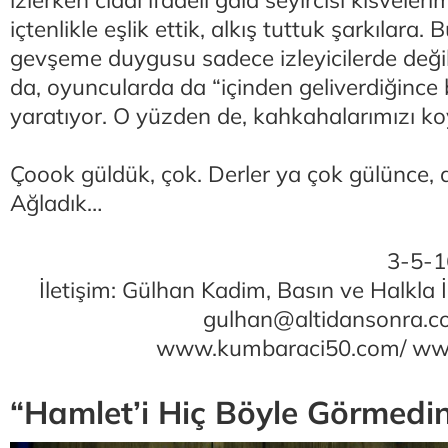
izlerken ciddi ifadeli gala seyircisi kisveleri
içtenlikle eşlik ettik, alkış tuttuk şarkılara
gevşeme duygusu sadece izleyicilerde deği
da, oyuncularda da “içinden geliverdiğince b
yaratıyor. O yüzden de, kahkahalarımızı ko
Çoook güldük, çok. Derler ya çok gülünce, 
Ağladık…
3-5-1
İletişim: Gülhan Kadim, Basın ve Halkla İ
gulhan@altidansonra.
www.kumbaraci50.com
/
www
“Hamlet’i Hiç Böyle Görmedin