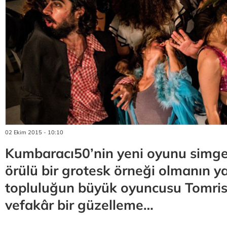
02 Ekim 2015 - 10:10
Kumbaracı50’nin yeni oyunu simgese
örülü bir grotesk örneği olmanın ya
topluluğun büyük oyuncusu Tomris 
vefakâr bir güzelleme…