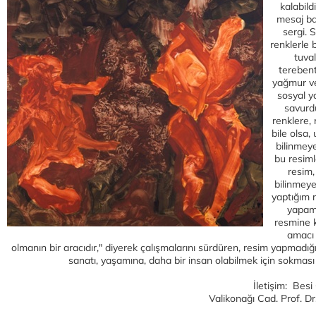
kalabild
mesaj ba
sergi. 
renklerle
tuva
terebenti
yağmur ve
sosyal y
savurd
renklere, 
bile olsa,
bilinmey
bu resiml
resim,
bilinmeye
yaptığım 
yapam
resmine 
amacı 
olmanın bir aracıdır," diyerek çalışmalarını sürdüren, resim yapmad
sanatı, yaşamına, daha bir insan olabilmek için sokması 
İletişim: Bes
Valikonağı Cad. Prof. Dr