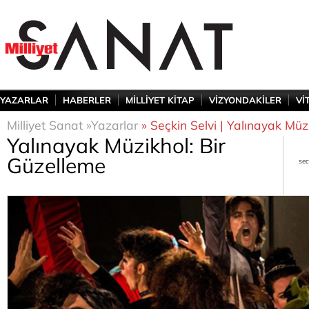
YAZARLAR
HABERLER
MİLLİYET KİTAP
VİZYONDAKİLER
Vİ
Milliyet Sanat »
Yazarlar
» Seçkin Selvi | Yalınayak Müz
Yalınayak Müzikhol: Bir
Güzelleme
sec