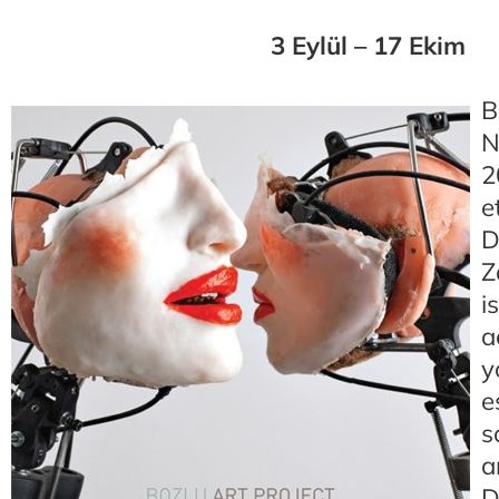
3 Eylül – 17 Ekim
B
N
2
e
D
Z
i
a
y
e
s
a
D