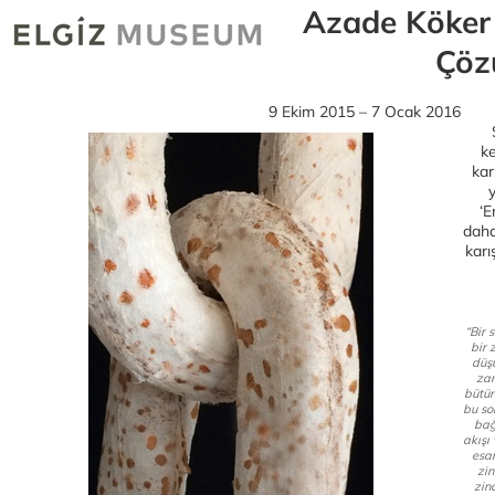
Azade Köker 
Çöz
9 Ekim 2015 – 7 Ocak 2016
ke
kar
‘E
daha
karı
“Bir 
bir 
düşü
zam
bütün
bu so
bağ
akışı
esar
zin
zinc