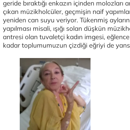
geride bıraktığı enkazın içinden molozları a
çıkan müzikholcüler, geçmişin naif yapımların
yeniden can suyu veriyor. Tükenmiş ayların k
yapılması misali, ışığı solan düşkün müzikho
antresi olan tuvaletçi kadın imgesi, eğlenc
kadar toplumumuzun çizdiği eğriyi de yansı