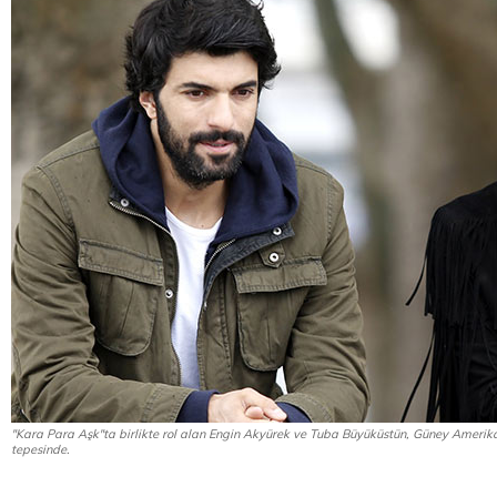
"Kara Para Aşk"ta birlikte rol alan Engin Akyürek ve Tuba Büyüküstün, Güney Amerika'
tepesinde.