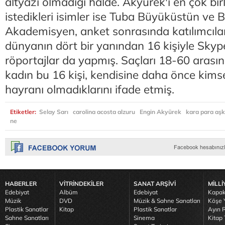
altyazı olmadığı hâlde. Akyürek'i en çok bir
istedikleri isimler ise Tuba Büyüküstün ve 
Akademisyen, anket sonrasında katılımcıla
dünyanın dört bir yanından 16 kişiyle Skyp
röportajlar da yapmış. Saçları 18-60 arası
kadın bu 16 kişi, kendisine daha önce kims
hayranı olmadıklarını ifade etmiş.
Etiketler:
Selay Sarı
carolina acosta alzuru
Engin Akyürek
kara para aşk
ne
HABERLER
VİTRİNDEKİLER
SANAT ARŞİVİ
MİLLİ
Edebiyat
Albüm
Edebiyat
Kapak
Müzik
DVD
Müzik & Sahne Sanatları
Köşe Y
Plastik Sanatlar
Kitap
Plastik Sanatlar
Ayın R
Sahne Sanatları
Sinema
Kitap 