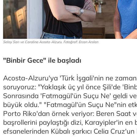
Selay Sarı ve Carolina Acosta-Alzuru. Fotoğraf: Ercan Arslan
"Binbir Gece" ile başladı
Acosta-Alzuru'ya 'Türk İşgali'nin ne zaman 
soruyoruz: "Yaklaşık üç yıl önce Şili'de 'Binb
Sonrasında 'Fatmagül'ün Suçu Ne' geldi ve
büyük oldu." "Fatmagül'ün Suçu Ne"nin etki
Porto Riko'dan örnek veriyor: Beren Saat v
başrollerini paylaştığı dizi, Karayipler'in en
efsanelerinden Kübalı şarkıcı Celia Cruz'un 