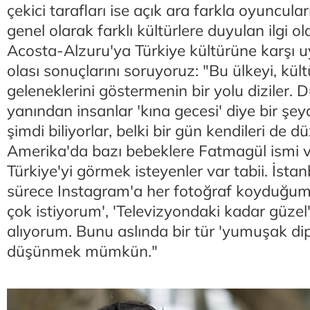
çekici tarafları ise açık ara farkla oyuncular
genel olarak farklı kültürlere duyulan ilgi ol
Acosta-Alzuru'ya Türkiye kültürüne karşı u
olası sonuçlarını soruyoruz: "Bu ülkeyi, kült
geleneklerini göstermenin bir yolu diziler. 
yanından insanlar 'kına gecesi' diye bir şey
şimdi biliyorlar, belki bir gün kendileri de 
Amerika'da bazı bebeklere Fatmagül ismi ver
Türkiye'yi görmek isteyenler var tabii. İsta
sürece Instagram'a her fotoğraf koyduğu
çok istiyorum', 'Televizyondaki kadar güzel'
alıyorum. Bunu aslında bir tür 'yumuşak di
düşünmek mümkün."