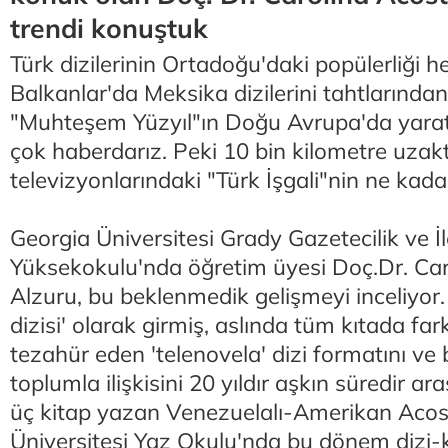
trendi konuştuk
Türk dizilerinin Ortadoğu'daki popülerliği 
Balkanlar'da Meksika dizilerini tahtlarından
"Muhteşem Yüzyıl"ın Doğu Avrupa'da yaratt
çok haberdarız. Peki 10 bin kilometre uza
televizyonlarındaki "Türk İşgali"nin ne kada
Georgia Üniversitesi Grady Gazetecilik ve İl
Yüksekokulu'nda öğretim üyesi Doç.Dr. Ca
Alzuru, bu beklenmedik gelişmeyi inceliyor. 
dizisi' olarak girmiş, aslında tüm kıtada far
tezahür eden 'telenovela' dizi formatını ve
toplumla ilişkisini 20 yıldır aşkın süredir a
üç kitap yazan Venezuelalı-Amerikan Acos
Üniversitesi Yaz Okulu'nda bu dönem dizi-