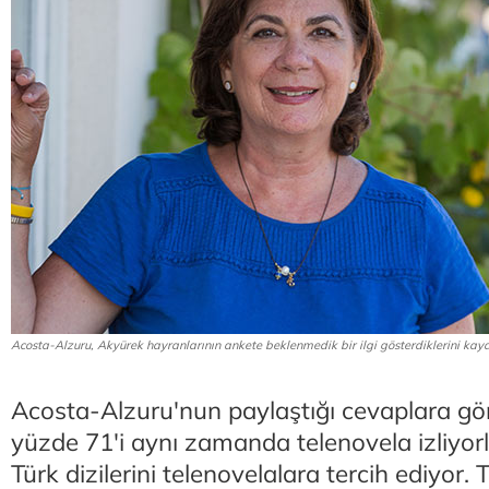
Acosta-Alzuru, Akyürek hayranlarının ankete beklenmedik bir ilgi gösterdiklerini kayd
Acosta-Alzuru'nun paylaştığı cevaplara göre
yüzde 71'i aynı zamanda telenovela izliyorl
Türk dizilerini telenovelalara tercih ediyor. T