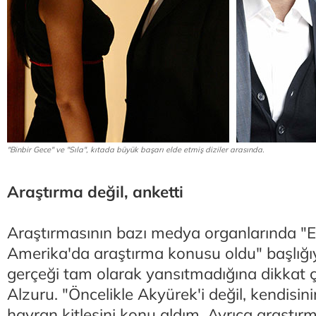
"Binbir Gece" ve "Sıla", kıtada büyük başarı elde etmiş diziler arasında.
Araştırma değil, anketti
Araştırmasının bazı medya organlarında "
Amerika'da araştırma konusu oldu" başlığı
gerçeği tam olarak yansıtmadığına dikkat 
Alzuru. "Öncelikle Akyürek'i değil, kendisini
hayran kitlesini konu aldım. Ayrıca araştırma