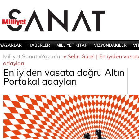
YAZARLAR
HABERLER
MİLLİYET KİTAP
VİZYONDAKİLER
Vİ
Milliyet Sanat »
Yazarlar
» Selin Gürel | En iyiden vasat
adayları
En iyiden vasata doğru Altın
Portakal adayları