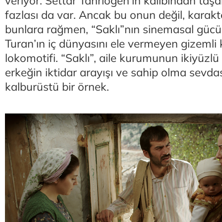
veriyor. Settar Tanrıöğen’in kalıbından taş
fazlası da var. Ancak bu onun değil, karakt
bunlara rağmen, “Saklı”nın sinemasal gücü
Turan’ın iç dünyasını ele vermeyen gizemli k
lokomotifi. “Saklı”, aile kurumunun ikiyüzlü 
erkeğin iktidar arayışı ve sahip olma sevdas
kalburüstü bir örnek.