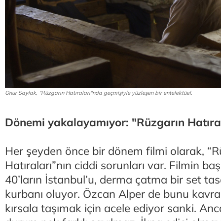
Onur Saylak, "Rüzgarın Hatıraları"nda geçmişiyle yüzleşen bir entelektüel.
Dönemi yakalayamıyor: "Rüzgarın Hatıra
Her şeyden önce bir dönem filmi olarak, “R
Hatıraları”nın ciddi sorunları var. Filmin b
40’ların İstanbul’u, derma çatma bir set ta
kurbanı oluyor. Özcan Alper de bunu kavramı
kırsala taşımak için acele ediyor sanki. Anc