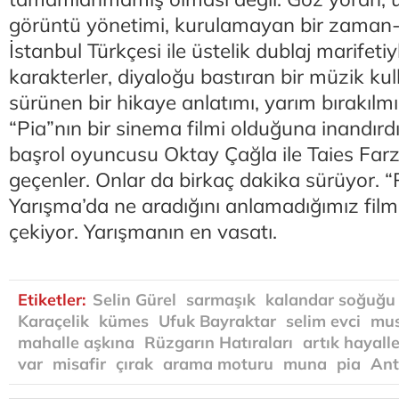
görüntü yönetimi, kurulamayan bir zaman-m
İstanbul Türkçesi ile üstelik dublaj marifet
karakterler, diyaloğu bastıran bir müzik kul
sürünen bir hikaye anlatımı, yarım bırakılm
“Pia”nın bir sinema filmi olduğuna inandırdı
başrol oyuncusu Oktay Çağla ile Taies Far
geçenler. Onlar da birkaç dakika sürüyor. “Pi
Yarışma’da ne aradığını anlamadığımız filml
çekiyor. Yarışmanın en vasatı.
Etiketler:
Selin Gürel
sarmaşık
kalandar soğuğu
Karaçelik
kümes
Ufuk Bayraktar
selim evci
mus
mahalle aşkına
Rüzgarın Hatıraları
artık hayall
var
misafir
çırak
arama moturu
muna
pia
Ant