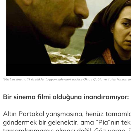
"Pia"nın sinematik özellikler taşıyan sahneleri sadece Oktay Çağla ve Taies Farzan a
Bir sinema filmi olduğuna inandıramıyor:
Altın Portakal yarışmasına, henüz tamaml
göndermek bir gelenektir, ama “Pia”nın te
tamamlanmamış olması değil. Göz yoran, üç