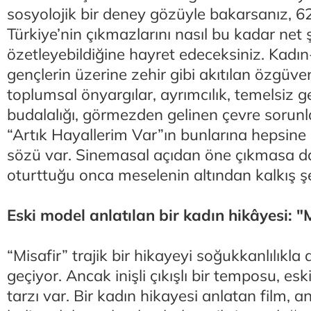
sosyolojik bir deney gözüyle bakarsanız, 6
Türkiye’nin çıkmazlarını nasıl bu kadar net 
özetleyebildiğine hayret edeceksiniz. Kadın-
gençlerin üzerine zehir gibi akıtılan özgüven
toplumsal önyargılar, ayrımcılık, temelsiz g
budalalığı, görmezden gelinen çevre sorunla
“Artık Hayallerim Var”ın bunlarına hepsine
sözü var. Sinemasal açıdan öne çıkmasa da
oturttuğu onca meselenin altından kalkış şek
Eski model anlatılan bir kadın hikâyesi: "
“Misafir” trajik bir hikayeyi soğukkanlılıkla 
geçiyor. Ancak inişli çıkışlı bir temposu, es
tarzı var. Bir kadın hikayesi anlatan film, a