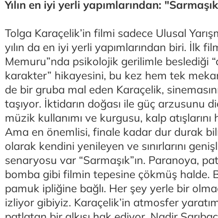
Yılın en iyi yerli yapımlarından: "Sarmaşık
Tolga Karaçelik’in filmi sadece Ulusal Yarışm
yılın da en iyi yerli yapımlarından biri. İlk fi
Memuru”nda psikolojik gerilimle beslediği “
karakter” hikayesini, bu kez hem tek me
de bir gruba mal eden Karaçelik, sinemasını
taşıyor. İktidarın doğası ile güç arzusunu di
müzik kullanımı ve kurgusu, kalp atışlarını 
Ama en önemlisi, finale kadar dur durak b
olarak kendini yenileyen ve sınırlarını geniş
senaryosu var “Sarmaşık”ın. Paranoya, pat
bomba gibi filmin tepesine çökmüş halde. 
pamuk ipliğine bağlı. Her şey yerle bir ol
izliyor gibiyiz. Karaçelik’in atmosfer yaratı
patlatan bir alkışı hak ediyor. Nadir Sarıbaca