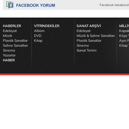
HABERLER
VİTRİNDEKİLER
SANAT ARŞİVİ
MİLLİ
Edebiyat
Albüm
Edebiyat
Kapak
Müzik
DVD
Müzik & Sahne Sanatları
Köşe Y
Plastik Sanatlar
Kitap
Plastik Sanatlar
Ayın R
Sahne Sanatları
Sinema
Kitap 
Sinema
Sanat Terimi
Yazarlar
HABER