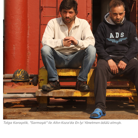
Tolga Karaçelik, "Sarmaşık" ile Altın Koza'da En İyi Yönetmen ödülü almıştı.