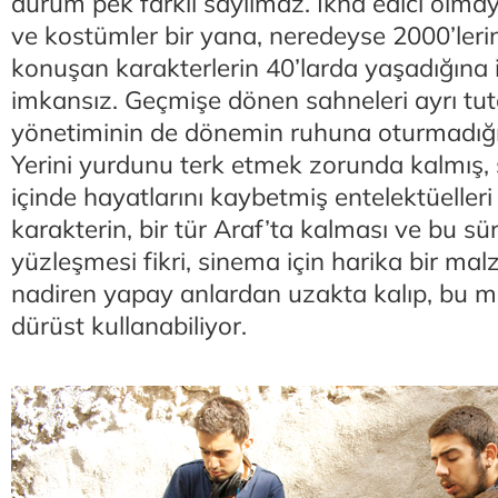
durum pek farklı sayılmaz. İkna edici olma
ve kostümler bir yana, neredeyse 2000’lerin
konuşan karakterlerin 40’larda yaşadığın
imkansız. Geçmişe dönen sahneleri ayrı tu
yönetiminin de dönemin ruhuna oturmadığı
Yerini yurdunu terk etmek zorunda kalmış, 
içinde hayatlarını kaybetmiş entelektüeller
karakterin, bir tür Araf’ta kalması ve bu sü
yüzleşmesi fikri, sinema için harika bir ma
nadiren yapay anlardan uzakta kalıp, bu 
dürüst kullanabiliyor.