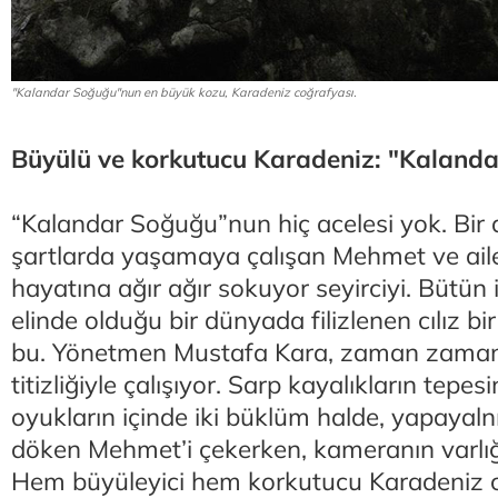
"Kalandar Soğuğu"nun en büyük kozu, Karadeniz coğrafyası.
Büyülü ve korkutucu Karadeniz: "Kaland
“Kalandar Soğuğu”nun hiç acelesi yok. Bir
şartlarda yaşamaya çalışan Mehmet ve aile
hayatına ağır ağır sokuyor seyirciyi. Bütün 
elinde olduğu bir dünyada filizlenen cılız 
bu. Yönetmen Mustafa Kara, zaman zaman 
titizliğiyle çalışıyor. Sarp kayalıkların tepe
oyukların içinde iki büklüm halde, yapayalnız
döken Mehmet’i çekerken, kameranın varlığ
Hem büyüleyici hem korkutucu Karadeniz co