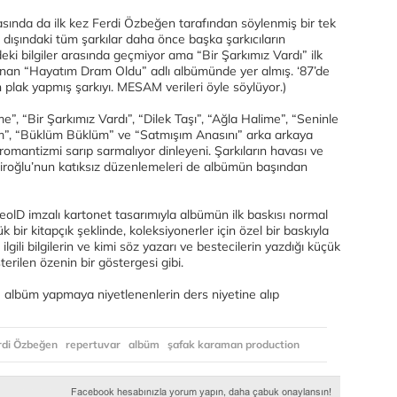
rasında da ilk kez Ferdi Özbeğen tarafından söylenmiş bir tek
 dışındaki tüm şarkılar daha önce başka şarkıcıların
deki bilgiler arasında geçmiyor ama “Bir Şarkımız Vardı” ilk
anan “Hayatım Dram Oldu” adlı albümünde yer almış. ‘87’de
lak yapmış şarkıyı. MESAM verileri öyle söylüyor.)
”, “Bir Şarkımız Vardı”, “Dilek Taşı”, “Ağla Halime”, “Seninle
m”, “Büklüm Büklüm” ve “Satmışım Anasını” arka arkaya
f romantizmi sarıp sarmalıyor dinleyeni. Şarkıların havası ve
roğlu’nun katıksız düzenlemeleri de albümün başından
olD imzalı kartonet tasarımıyla albümün ilk baskısı normal
k bir kitapçık şeklinde, koleksiyonerler için özel bir baskıyla
lgili bilgilerin ve kimi söz yazarı ve bestecilerin yazdığı küçük
terilen özenin bir göstergesi gibi.
 albüm yapmaya niyetlenenlerin ders niyetine alıp
rdi Özbeğen
repertuvar
albüm
şafak karaman production