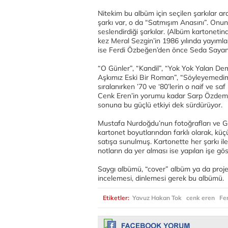
Nitekim bu albüm için seçilen şarkılar a
şarkı var, o da “Satmışım Anasını”. Onun
seslendirdiği şarkılar. (Albüm kartonetin
kez Meral Sezgin’in 1986 yılında yayıml
ise Ferdi Özbeğen’den önce Seda Sayan p
“O Günler”, “Kandil”, “Yok Yok Yalan Deme
Aşkımız Eski Bir Roman”, “Söyleyemedi
sıralanırken ’70 ve ‘80’lerin o naif ve sa
Cenk Eren’in yorumu kadar Sarp Özdemi
sonuna bu güçlü etkiyi dek sürdürüyor.
Mustafa Nurdoğdu’nun fotoğrafları ve Ge
kartonet boyutlarından farklı olarak, küçü
satışa sunulmuş. Kartonette her şarkı ile i
notların da yer alması ise yapılan işe gös
Saygı albümü, “cover” albüm ya da proje
incelemesi, dinlemesi gerek bu albümü.
Etiketler:
Yavuz Hakan Tok
cenk eren
Fe