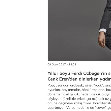
09 Ocak 2017 - 12:01
Yıllar boyu Ferdi Özbeğen’in s
Cenk Eren’den dinlerken yadı
Popçusundan arabeskçisine, “rock”çısında
oyunları, haykırmalar, hönkürmelerle, bo
döneme nasıl geldik, neden geldik o ayrı 
söyleyen (özellikle erkek şarkıcı) pek az
önüne geçmeye kalkışmıyor. Karakteristik ş
abartmıyor. Ve bu nedenle de “cover” şar