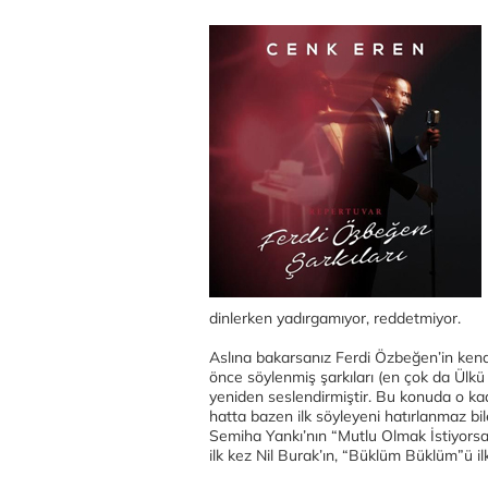
dinlerken yadırgamıyor, reddetmiyor.
Aslına bakarsanız Ferdi Özbeğen’in kendi
önce söylenmiş şarkıları (en çok da Ülkü A
yeniden seslendirmiştir. Bu konuda o kadar
hatta bazen ilk söyleyeni hatırlanmaz b
Semiha Yankı’nın “Mutlu Olmak İstiyorsan”
ilk kez Nil Burak’ın, “Büklüm Büklüm”ü il