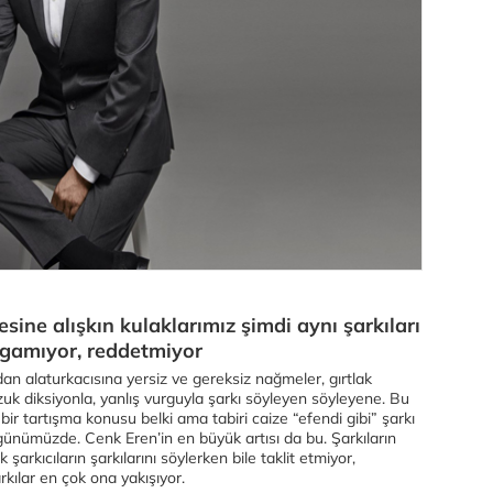
esine alışkın kulaklarımız şimdi aynı şarkıları
rgamıyor, reddetmiyor
n alaturkacısına yersiz ve gereksiz nağmeler, gırtlak
zuk diksiyonla, yanlış vurguyla şarkı söyleyen söyleyene. Bu
bir tartışma konusu belki ama tabiri caize “efendi gibi” şarkı
 günümüzde. Cenk Eren’in en büyük artısı da bu. Şarkıların
arkıcıların şarkılarını söylerken bile taklit etmiyor,
kılar en çok ona yakışıyor.