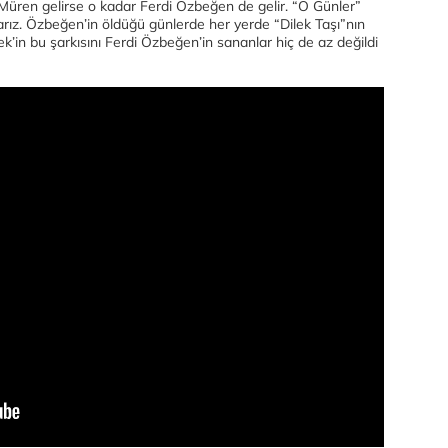
 Müren gelirse o kadar Ferdi Özbeğen de gelir. “O Günler”
rız. Özbeğen’in öldüğü günlerde her yerde “Dilek Taşı”nın
’in bu şarkısını Ferdi Özbeğen’in sananlar hiç de az değildi