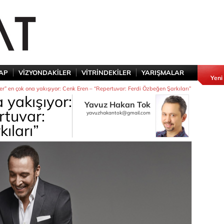
TAP
VİZYONDAKİLER
VİTRİNDEKİLER
YARIŞMALAR
Yeni
r” en çok ona yakışıyor: Cenk Eren – “Repertuvar: Ferdi Özbeğen Şarkıları”
 yakışıyor:
Yavuz Hakan Tok
rtuvar:
yavuzhakantok@gmail.com
ıları”