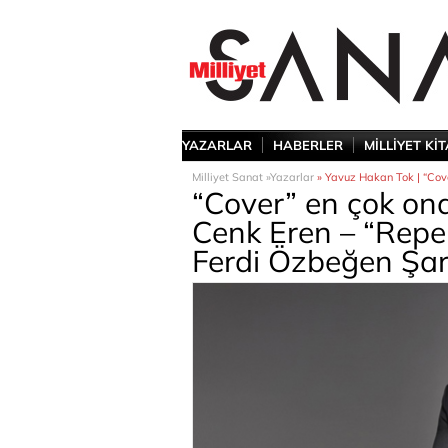
YAZARLAR
HABERLER
MİLLİYET Kİ
Milliyet Sanat »
Yazarlar
» Yavuz Hakan Tok | “Cove
“Cover” en çok ona
Cenk Eren – “Repe
Ferdi Özbeğen Şark