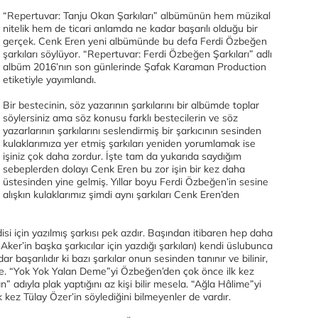
“Repertuvar: Tanju Okan Şarkıları” albümünün hem müzikal
nitelik hem de ticari anlamda ne kadar başarılı olduğu bir
gerçek. Cenk Eren yeni albümünde bu defa Ferdi Özbeğen
şarkıları söylüyor. “Repertuvar: Ferdi Özbeğen Şarkıları” adlı
albüm 2016’nın son günlerinde Şafak Karaman Production
etiketiyle yayımlandı.
Bir bestecinin, söz yazarının şarkılarını bir albümde toplar
söylersiniz ama söz konusu farklı bestecilerin ve söz
yazarlarının şarkılarını seslendirmiş bir şarkıcının sesinden
kulaklarımıza yer etmiş şarkıları yeniden yorumlamak ise
işiniz çok daha zordur. İşte tam da yukarıda saydığım
sebeplerden dolayı Cenk Eren bu zor işin bir kez daha
üstesinden yine gelmiş. Yıllar boyu Ferdi Özbeğen’in sesine
alışkın kulaklarımız şimdi aynı şarkıları Cenk Eren’den
si için yazılmış şarkısı pek azdır. Başından itibaren hep daha
ker’in başka şarkıcılar için yazdığı şarkıları) kendi üslubunca
 başarılıdır ki bazı şarkılar onun sesinden tanınır ve bilinir,
ile. “Yok Yok Yalan Deme”yi Özbeğen’den çok önce ilk kez
 adıyla plak yaptığını az kişi bilir mesela. “Ağla Hâlime”yi
k kez Tülay Özer’in söylediğini bilmeyenler de vardır.