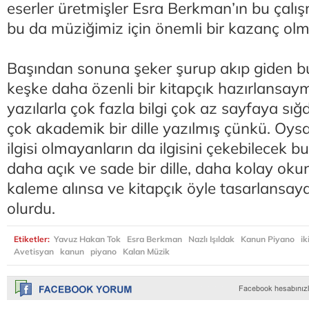
eserler üretmişler Esra Berkman’ın bu çalış
bu da müziğimiz için önemli bir kazanç olm
Başından sonuna şeker şurup akıp giden bu
keşke daha özenli bir kitapçık hazırlansay
yazılarla çok fazla bilgi çok az sayfaya sığdı
çok akademik bir dille yazılmış çünkü. Oys
ilgisi olmayanların da ilgisini çekebilecek
daha açık ve sade bir dille, daha kolay okuna
kaleme alınsa ve kitapçık öyle tasarlansay
olurdu.
Etiketler:
Yavuz Hakan Tok
Esra Berkman
Nazlı Işıldak
Kanun Piyano
iki
Avetisyan
kanun
piyano
Kalan Müzik