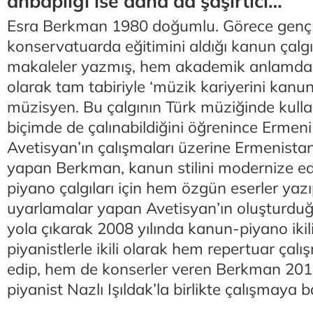
ahbaplığı ise daha da şaşırtıcı…
Esra Berkman 1980 doğumlu. Görece genç
konservatuarda eğitimini aldığı kanun çalgıs
makaleler yazmış, hem akademik anlamda,
olarak tam tabiriyle ‘müzik kariyerini kanu
müzisyen. Bu çalgının Türk müziğinde kullanı
biçimde de çalınabildiğini öğrenince Erme
Avetisyan’ın çalışmaları üzerine Ermenista
yapan Berkman, kanun stilini modernize e
piyano çalgıları için hem özgün eserler ya
uyarlamalar yapan Avetisyan’ın oluşturdu
yola çıkarak 2008 yılında kanun-piyano ikili
piyanistlerle ikili olarak hem repertuar ça
edip, hem de konserler veren Berkman 2011
piyanist Nazlı Işıldak’la birlikte çalışmaya 