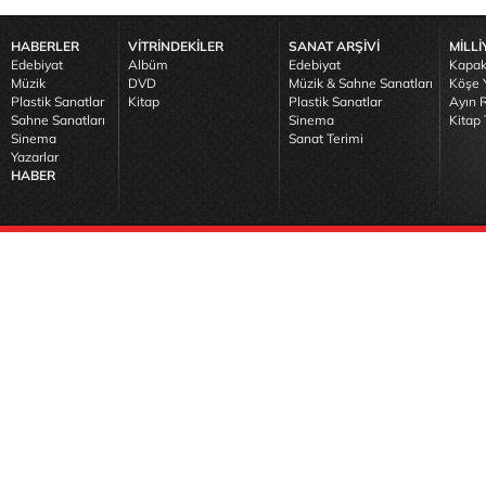
HABERLER
VİTRİNDEKİLER
SANAT ARŞİVİ
MİLLİ
Edebiyat
Albüm
Edebiyat
Kapak
Müzik
DVD
Müzik & Sahne Sanatları
Köşe Y
Plastik Sanatlar
Kitap
Plastik Sanatlar
Ayın R
Sahne Sanatları
Sinema
Kitap 
Sinema
Sanat Terimi
Yazarlar
HABER