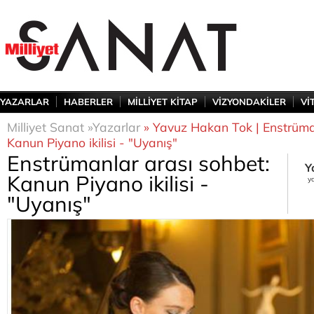
YAZARLAR
HABERLER
MİLLİYET KİTAP
VİZYONDAKİLER
Vİ
Milliyet Sanat »
Yazarlar
» Yavuz Hakan Tok | Enstrüma
Kanun Piyano ikilisi - "Uyanış"
Enstrümanlar arası sohbet:
Y
Kanun Piyano ikilisi -
y
"Uyanış"