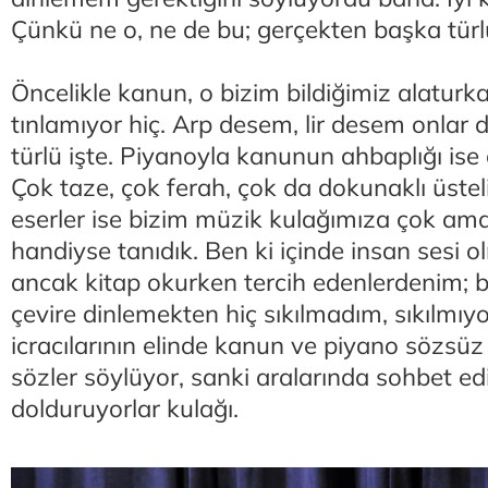
Çünkü ne o, ne de bu; gerçekten başka türlü
Öncelikle kanun, o bizim bildiğimiz alaturk
tınlamıyor hiç. Arp desem, lir desem onlar 
türlü işte. Piyanoyla kanunun ahbaplığı ise
Çok taze, çok ferah, çok da dokunaklı üstel
eserler ise bizim müzik kulağımıza çok ama
handiyse tanıdık. Ben ki içinde insan sesi
ancak kitap okurken tercih edenlerdenim; 
çevire dinlemekten hiç sıkılmadım, sıkılmı
icracılarının elinde kanun ve piyano sözsüz 
sözler söylüyor, sanki aralarında sohbet edi
dolduruyorlar kulağı.