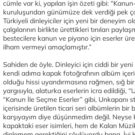
cümle var ki, yapılan işin özeti gibi: “Kanun-
kuruluşundan günümüze dek verdiği pek ço
Türkiyeli dinleyiciler için yeni bir deneyim
çalgılarının birlikte ürettikleri tınıları payla
bestecilere kanun ve piyano için eserler ü
ilham vermeyi amaçlamıştır.”
Sahiden de öyle. Dinleyici için ciddi bir ye
kendi adıma kapak fotoğrafının albüm içeri
olduğu hissi uyandırmasına rağmen, sığ bir 
yargısıyla, alaturka eserlerin icra edildiği, “U
“Kanun İle Seçme Eserler” gibi, Unkapanı s
içerisinde üretilen ticari seri albümlerin bir
karşıyayım diye düşünmedim değil. Neyse 
kapaktaki eser isimleri, hem de Kalan Müzik 
dinlemem gerektiğini söylüyordu bana. İyi k