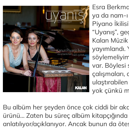
Esra Berkman
ya da nam-ı
Piyano İkilis
“Uyanış”, ge
Kalan Müzik 
yayımlandı. 
söylemeliyim
var. Böylesi s
çalışmaları, 
ulaştırabilen
yok çünkü m
Bu albüm her şeyden önce çok ciddi bir ak
ürünü… Zaten bu süreç albüm kitapçığında ay
anlatılıyor/açıklanıyor. Ancak bunun da ötes