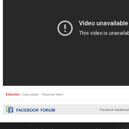
Etiketler:
hayvanlar
Yasemin Mori