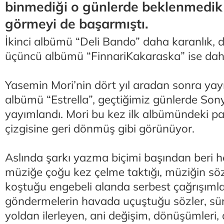
binmediği o günlerde beklenmedik b
görmeyi de başarmıştı.
İkinci albümü “Deli Bando” daha karanlık, 
üçüncü albümü “FinnariKakaraska” ise da
Yasemin Mori’nin dört yıl aradan sonra yay
albümü “Estrella”, geçtiğimiz günlerde Sony
yayımlandı. Mori bu kez ilk albümündeki par
çizgisine geri dönmüş gibi görünüyor.
Aslında şarkı yazma biçimi başından beri 
müziğe çoğu kez çelme taktığı, müziğin s
koştuğu engebeli alanda serbest çağrışımlar
göndermelerin havada uçuştuğu sözler, sürekl
yoldan ilerleyen, ani değişim, dönüşümleri, de