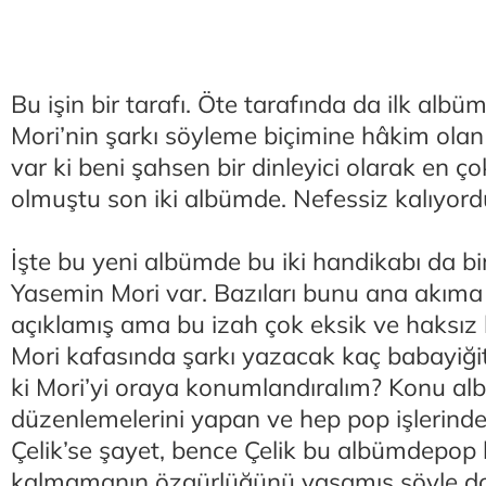
Bu işin bir tarafı. Öte tarafında da ilk alb
Mori’nin şarkı söyleme biçimine hâkim olan 
var ki beni şahsen bir dinleyici olarak en ç
olmuştu son iki albümde. Nefessiz kalıyord
İşte bu yeni albümde bu iki handikabı da bir
Yasemin Mori var. Bazıları bunu ana akıma
açıklamış ama bu izah çok eksik ve haksız 
Mori kafasında şarkı yazacak kaç babayiğit
ki Mori’yi oraya konumlandıralım? Konu a
düzenlemelerini yapan ve hep pop işlerinde
Çelik’se şayet, bence Çelik bu albümdepop 
kalmamanın özgürlüğünü yaşamış şöyle doy