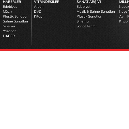
HABERLER
VİTRİNDEKİLER
SANAT ARŞİVİ
MİLLİ
Edebiyat
Albüm
Edebiyat
Kapak
Müzik
DVD
Müzik & Sahne Sanatları
Köşe Y
Plastik Sanatlar
Kitap
Plastik Sanatlar
Ayın R
Sahne Sanatları
Sinema
Kitap 
Sinema
Sanat Terimi
Yazarlar
HABER