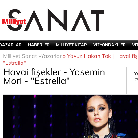
YAZARLAR
HABERLER
MİLLİYET KİTAP
VİZYONDAKİLER
Vİ
Milliyet Sanat »
Yazarlar
» Yavuz Hakan Tok | Havai fiş
"Estrella"
Havai fişekler - Yasemin
Y
Mori - "Estrella"
y