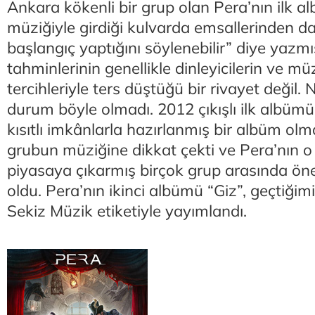
Ankara kökenli bir grup olan Pera’nın ilk a
müziğiyle girdiği kulvarda emsallerinden da
başlangıç yaptığını söylenebilir” diye yazm
tahminlerinin genellikle dinleyicilerin ve m
tercihleriyle ters düştüğü bir rivayet değil. 
durum böyle olmadı. 2012 çıkışlı ilk albüm
kısıtlı imkânlarla hazırlanmış bir albüm o
grubun müziğine dikkat çekti ve Pera’nın o 
piyasaya çıkarmış birçok grup arasında ö
oldu. Pera’nın ikinci albümü “Giz”, geçtiği
Sekiz Müzik etiketiyle yayımlandı.