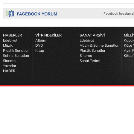
HABERLER
VİTRİNDEKİLER
SANAT ARŞİVİ
MİLLİ
Edebiyat
Albüm
Edebiyat
Kapak
Müzik
DVD
Müzik & Sahne Sanatları
Köşe Y
Plastik Sanatlar
Kitap
Plastik Sanatlar
Ayın R
Sahne Sanatları
Sinema
Kitap 
Sinema
Sanat Terimi
Yazarlar
HABER