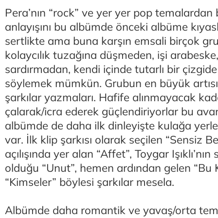
Pera’nın “rock” ve yer yer pop temalardan
anlayışını bu albümde önceki albüme kıyas
sertlikte ama buna karşın emsali birçok g
kolaycılık tuzağına düşmeden, işi arabeske
sardırmadan, kendi içinde tutarlı bir çizgi
söylemek mümkün. Grubun en büyük artısı
şarkılar yazmaları. Hafife alınmayacak kada
çalarak/icra ederek güçlendiriyorlar bu avan
albümde de daha ilk dinleyişte kulağa yerle
var. İlk klip şarkısı olarak seçilen “Sensiz 
açılışında yer alan “Affet”, Toygar Işıklı’nın 
olduğu “Unut”, hemen ardından gelen “Bu 
“Kimseler” böylesi şarkılar mesela.
Albümde daha romantik ve yavaş/orta tem