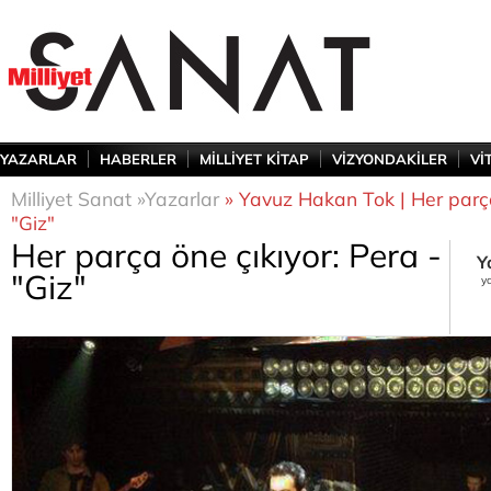
YAZARLAR
HABERLER
MİLLİYET KİTAP
VİZYONDAKİLER
Vİ
Milliyet Sanat »
Yazarlar
» Yavuz Hakan Tok | Her parça
"Giz"
Her parça öne çıkıyor: Pera -
Y
"Giz"
y