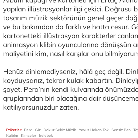
Albüm kapağı ve kartoneti için Ertaç Altın
yapılan illüstrasyonlar ilgi çekici. Doğrusu 
tasarım müzik sektörünün genel geçer doğr
ve bu bakımdan da farklı ve hatta cesur. Gön
kartonetteki illüstrasyon karakterler canlan
animasyon klibin oyuncularına dönüşsün 
maliyetini kim, nasıl karşılar onu bilmiyorum
Henüz dinlemediyseniz, hâlâ geç değil. Dinl
koyduysanız, tekrar kulak kabartın. Dinley
şayet, Pera’nın kendi kulvarında önümüzdek
gruplarından biri olacağına dair düşünceme 
katılıyorsunuzdur zaten.
Etiketler:
Pera
Giz
Dokuz Sekiz Müzik
Yavuz Hakan Tok
Sensiz Ben
To
Kalbim
Kimseler
kelebek