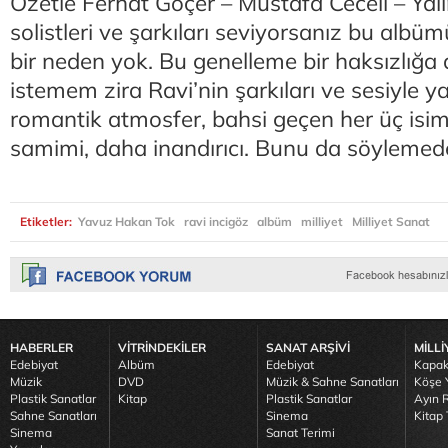
Özetle Ferhat Göçer – Mustafa Ceceli – Yalı
solistleri ve şarkıları seviyorsanız bu alb
bir neden yok. Bu genelleme bir haksızlığa 
istemem zira Ravi’nin şarkıları ve sesiyle y
romantik atmosfer, bahsi geçen her üç is
samimi, daha inandırıcı. Bunu da söylem
Etiketler:
Yavuz Hakan Tok
ravi incigöz
albüm
milliyet
Milliyet Sanat
HABERLER
VİTRİNDEKİLER
SANAT ARŞİVİ
MİLLİ
Edebiyat
Albüm
Edebiyat
Kapak
Müzik
DVD
Müzik & Sahne Sanatları
Köşe Y
Plastik Sanatlar
Kitap
Plastik Sanatlar
Ayın R
Sahne Sanatları
Sinema
Kitap 
Sinema
Sanat Terimi