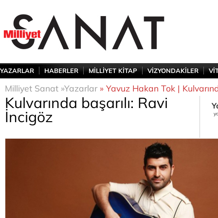
YAZARLAR
HABERLER
MİLLİYET KİTAP
VİZYONDAKİLER
Vİ
Milliyet Sanat »
Yazarlar
» Yavuz Hakan Tok | Kulvarında
Kulvarında başarılı: Ravi
Y
İncigöz
y