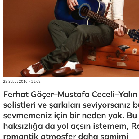
23 Şubat 2016 - 11:02
Ferhat Göçer–Mustafa Ceceli–Yalın 
solistleri ve şarkıları seviyorsanız
sevmemeniz için bir neden yok. Bu
haksızlığa da yol açsın istemem, Ra
romantik atmosfer daha samimi