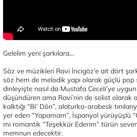
Gelelim yeni şarkılara…
Söz ve müzikleri Ravi İncigöz’e ait dört şa
söz hem de melodik yapı olarak güçlü pop şa
dinleyişte nasıl da Mustafa Ceceli’ye uygun 
düşündüren ama Ravi’nin de solist olarak a
kalktığı “Bi’ Dön”, alaturka-arabesk tınılar
yer eden “Yapamam”, İspanyol yürüyüşlü 
mi romantik “Teşekkür Ederim” türün sevenl
memnun edecektir.