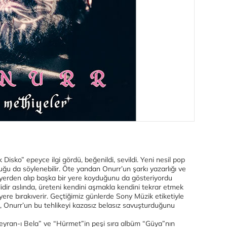
 Disko” epeyce ilgi gördü, beğenildi, sevildi. Yeni nesil pop
uğu da söylenebilir. Öte yandan Onurr’un şarkı yazarlığı ve
yerden alıp başka bir yere koyduğunu da gösteriyordu
elidir aslında, üreteni kendini aşmakla kendini tekrar etmek
yere bırakıverir. Geçtiğimiz günlerde Sony Müzik etiketiyle
, Onurr’un bu tehlikeyi kazasız belasız savuşturduğunu
, “Seyran-ı Bela” ve “Hürmet”in peşi sıra albüm “Güya”nın