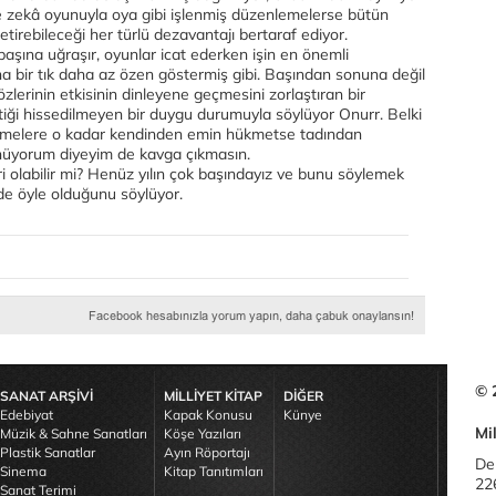
e zekâ oyunuyla oya gibi işlenmiş düzenlemelerse bütün
getirebileceği her türlü dezavantajı bertaraf ediyor.
başına uğraşır, oyunlar icat ederken işin en önemli
ına bir tık daha az özen göstermiş gibi. Başından sonuna değil
özlerinin etkisinin dinleyene geçmesini zorlaştıran bir
tiği hissedilmeyen bir duygu durumuyla söylüyor Onurr. Belki
limelere o kadar kendinden emin hükmetse tadından
üyorum diyeyim de kavga çıkmasın.
iri olabilir mi? Henüz yılın çok başındayız ve bunu söylemek
de öyle olduğunu söylüyor.
© 
SANAT ARŞİVİ
MİLLİYET KİTAP
DİĞER
Edebiyat
Kapak Konusu
Künye
Mil
Müzik & Sahne Sanatları
Köşe Yazıları
Plastik Sanatlar
Ayın Röportajı
De
Sinema
Kitap Tanıtımları
22
Sanat Terimi