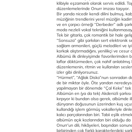
klibiyle eşzamanlı olarak servis edildi.
düzenlemelerinde Onurr imzası taşıyor.
Bir yanda nicedir kendi dilini bulmuş, kab
müziğinin trendlerini yerel müziğin kadim 
ve en çarpıcı örneği “Derbeder” adlı şark
moda nezleli vokal tekniğini kullanmasa
Tek bir gitarla, çok romantik bir hale ge
“Sonsuza” gibi şarkıları sert elektronik s
sağlam armonileri, güçlü melodileri ve iyi
korkak alıştırmadığını, yenilikçi ve cesu
Albümü ilk dinleyişimde favorilerimden 
laflar döktürmeden, çok nahif anlatılmış bi
düzenlemenin, ritmin ve kullanılan sesleri
izler gibi dinliyorsunuz.
“Hürmet”, “Ağlak Disko”nun sonradan d
de bir miktar öyle. Öte yandan neredeys
yapılmayan bir dönemde “Çal Keke” tek b
Albümün en (ya da tek) Akdenizli şarkısı 
kırpıyor ki bundan olsa gerek, albümde il
dünyanın doğusunun üzerinden kuş uçuşu
kullandığı işlem görmüş vokalleriyle din
kalıcı parçalarından biri. Tabii eşlik etm
albümün açık kozlarından biri olduğu da r
Onurr’un dili, hikâyeleri, başından sonuna
birbirinden çok farklı karakterlerdeki şa