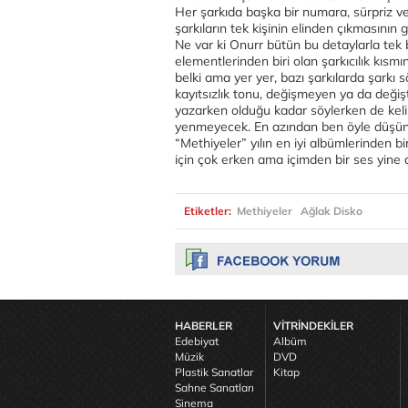
Her şarkıda başka bir numara, sürpriz v
şarkıların tek kişinin elinden çıkmasının 
Ne var ki Onurr bütün bu detaylarla tek 
elementlerinden biri olan şarkıcılık kısm
belki ama yer yer, bazı şarkılarda şarkı s
kayıtsızlık tonu, değişmeyen ya da değiş
yazarken olduğu kadar söylerken de ke
yenmeyecek. En azından ben öyle düşün
“Methiyeler” yılın en iyi albümlerinden b
için çok erken ama içimden bir ses yine 
Etiketler:
Methiyeler
Ağlak Disko
HABERLER
VİTRİNDEKİLER
Edebiyat
Albüm
Müzik
DVD
Plastik Sanatlar
Kitap
Sahne Sanatları
Sinema