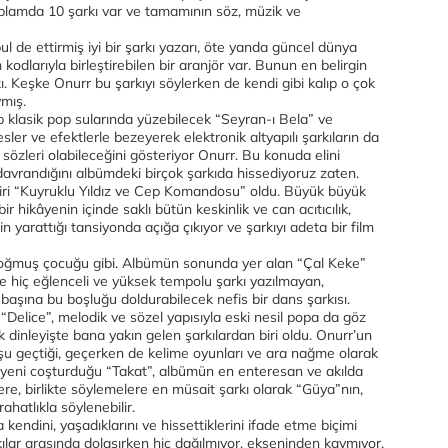
 Toplamda 10 şarkı var ve tamamının söz, müzik ve
ul de ettirmiş iyi bir şarkı yazarı, öte yanda güncel dünya
kodlarıyla birleştirebilen bir aranjör var. Bunun en belirgin
ı. Keşke Onurr bu şarkıyı söylerken de kendi gibi kalıp o çok
ymış.
lip klasik pop sularında yüzebilecek “Seyran-ı Bela” ve
esler ve efektlerle bezeyerek elektronik altyapılı şarkıların da
 sözleri olabileceğini gösteriyor Onurr. Bu konuda elini
r davrandığını albümdeki birçok şarkıda hissediyoruz zaten.
biri “Kuyruklu Yıldız ve Cep Komandosu” oldu. Büyük büyük
r hikâyenin içinde saklı bütün keskinlik ve can acıtıcılık,
n yarattığı tansiyonda açığa çıkıyor ve şarkıyı adeta bir film
oğmuş çocuğu gibi. Albümün sonunda yer alan “Çal Keke”
e hiç eğlenceli ve yüksek tempolu şarkı yazılmayan,
aşına bu boşluğu doldurabilecek nefis bir dans şarkısı.
“Delice”, melodik ve sözel yapısıyla eski nesil popa da göz
k dinleyişte bana yakın gelen şarkılardan biri oldu. Onurr’un
 geçtiği, geçerken de kelime oyunları ve ara nağme olarak
leyeni coşturduğu “Takat”, albümün en enteresan ve akılda
elere, birlikte söylemelere en müsait şarkı olarak “Güya”nın,
ahatlıkla söylenebilir.
 kendini, yaşadıklarını ve hissettiklerini ifade etme biçimi
rkılar arasında dolaşırken hiç dağılmıyor, ekseninden kaymıyor.