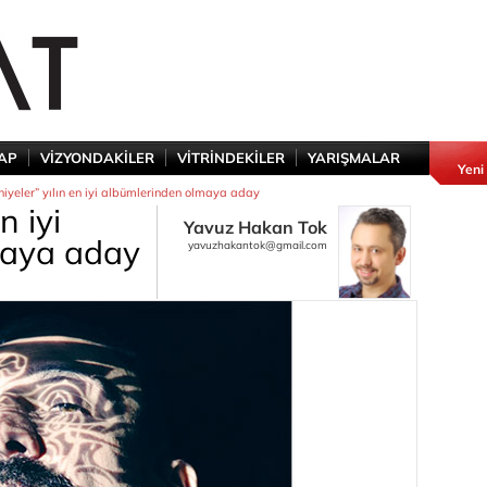
TAP
VİZYONDAKİLER
VİTRİNDEKİLER
YARIŞMALAR
Yeni
iyeler” yılın en iyi albümlerinden olmaya aday
n iyi
Yavuz Hakan Tok
maya aday
yavuzhakantok@gmail.com