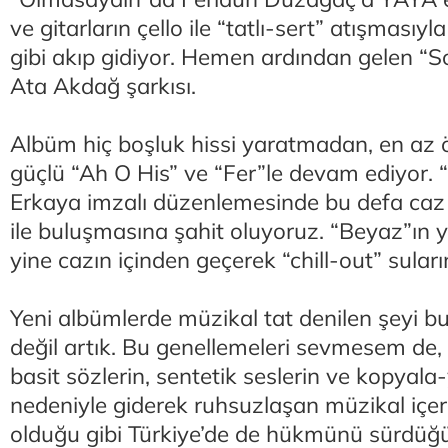
ve gitarların çello ile “tatlı-sert” atışmasıyl
gibi akıp gidiyor. Hemen ardından gelen “S
Ata Akdağ şarkısı.
Albüm hiç boşluk hissi yaratmadan, en az 
güçlü “Ah O His” ve “Fer”le devam ediyor. 
Erkaya imzalı düzenlemesinde bu defa caz 
ile buluşmasına şahit oluyoruz. “Beyaz”ın y
yine cazın içinden geçerek “chill-out” sular
Yeni albümlerde müzikal tat denilen şeyi b
değil artık. Bu genellemeleri sevmesem de, 
basit sözlerin, sentetik seslerin ve kopyala-
nedeniyle giderek ruhsuzlaşan müzikal içe
olduğu gibi Türkiye’de de hükmünü sürdüğ