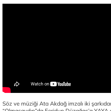
Söz ve müziği Ata Akdağ imzalı iki şarkıdan
“Olmasaydın”da Feridun Düzağaç’a YAYA eş