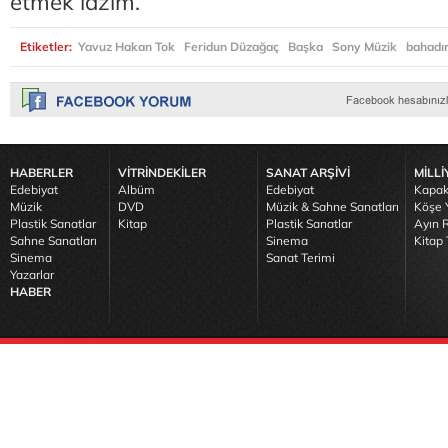
etmek lazım.
Etiketler:
Yavuz Hakan Tok
Feridun Düzağaç
Başka
Sony Müzik
bahadır
HABERLER
VİTRİNDEKİLER
SANAT ARŞİVİ
MİLLİ
Edebiyat
Albüm
Edebiyat
Kapak
Müzik
DVD
Müzik & Sahne Sanatları
Köşe Y
Plastik Sanatlar
Kitap
Plastik Sanatlar
Ayın R
Sahne Sanatları
Sinema
Kitap 
Sinema
Sanat Terimi
Yazarlar
HABER