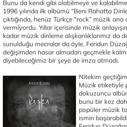
Bunu da kendi gibi olabilmeye ve kalabilme
1996 yılında ilk albümü “Beni Rahatta Dinl
çıktığında, henüz Türkçe “rock” müzik ana 
vermiyordu. Yıllar içerisinde müzik anlayışı
kadar müzik dinleme alışkanlıklarımız da de
sunulduğu mecralar da öyle. Feridun Düza
değişimden hasar almadan geçmekle kalmad
diyebileceğimiz bir şeye de imza atmadı.
Nitekim geçtiği
Müzik etiketiyle
dokuzuncu albüm
bunu bir kez dah
popüler müzik ta
ismin başarabildi
Feridun Düzağaç