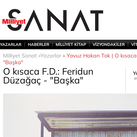
YAZARLAR
HABERLER
MİLLİYET KİTAP
VİZYONDAKİLER
Vİ
Milliyet Sanat »
Yazarlar
» Yavuz Hakan Tok | O kısaca 
"Başka"
O kısaca F.D.: Feridun
Y
Düzağaç - "Başka"
y