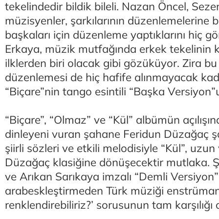
tekelindedir bildik bileli. Nazan Öncel, Seze
müzisyenler, şarkılarının düzenlemelerine bi
başkaları için düzenleme yaptıklarını hiç 
Erkaya, müzik mutfağında erkek tekelinin k
ilklerden biri olacak gibi gözüküyor. Zira b
düzenlemesi de hiç hafife alınmayacak kadar
“Biçare”nin tango esintili “Başka Versiyon”
“Biçare”, “Olmaz” ve “Kül” albümün açılışın
dinleyeni vuran şahane Feridun Düzağaç şark
şiirli sözleri ve etkili melodisiyle “Kül”, uzu
Düzağaç klasiğine dönüşecektir mutlaka. Ş
ve Arıkan Sarıkaya imzalı “Demli Versiyon”u,
arabeskleştirmeden Türk müziği enstrümanl
renklendirebiliriz?’ sorusunun tam karşılığı ol