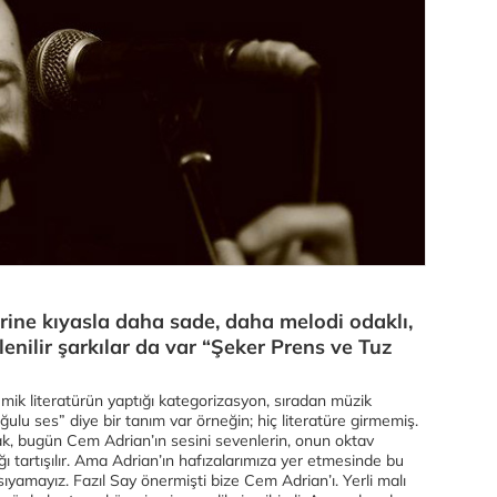
rine kıyasla daha sade, daha melodi odaklı,
lenilir şarkılar da var “Şeker Prens ve Tuz
emik literatürün yaptığı kategorizasyon, sıradan müzik
Buğulu ses” diye bir tanım var örneğin; hiç literatüre girmemiş.
k, bugün Cem Adrian’ın sesini sevenlerin, onun oktav
ğı tartışılır. Ama Adrian’ın hafızalarımıza yer etmesinde bu
dsıyamayız. Fazıl Say önermişti bize Cem Adrian’ı. Yerli malı