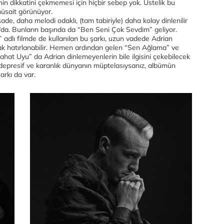
nin dikkatini çekmemesi için hiçbir sebep yok. Üstelik bu
üsait görünüyor.
de, daha melodi odaklı, (tam tabiriyle) daha kolay dinlenilir
l”da. Bunların başında da “Ben Seni Çok Sevdim” geliyor.
adlı filmde de kullanılan bu şarkı, uzun vadede Adrian
rak hatırlanabilir. Hemen ardından gelen “Sen Ağlama” ve
hat Uyu” da Adrian dinlemeyenlerin bile ilgisini çekebilecek
ğı depresif ve karanlık dünyanın müptelasıysanız, albümün
arkı da var.