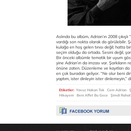
Aslında bu albüm, Adrian’ın 2008 çıkışl
vardığı son nokta olarak da görülebilir. Ş
kulağa en hoş gelen tınısı değil; hatta bir
seçim olduğu da ortada. Sesini değil, şar
Bir önceki albümle tematik bir uyum gös
yine Adrian’ın da imzası var. Şarkıların 
önüne zaten. Düzenleme ve kayıtları da 
en çok buradan geliyor. “Ne olur beni din
yaptım, ister dinleyin ister dinlemeyin,”
Etiketler:
Yavuz Hakan Tok
Cem Adrian
Ş
Hikayem
Beni Affet Bu Gece
Şimdi Rahat