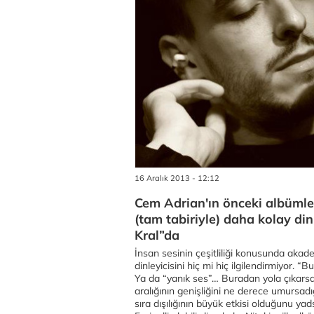
16 Aralık 2013 - 12:12
Cem Adrian'ın önceki albümle
(tam tabiriyle) daha kolay din
Kral”da
İnsan sesinin çeşitliliği konusunda akad
dinleyicisini hiç mi hiç ilgilendirmiyor. “
Ya da “yanık ses”… Buradan yola çıkarsa
aralığının genişliğini ne derece umursadı
sıra dışılığının büyük etkisi olduğunu ya