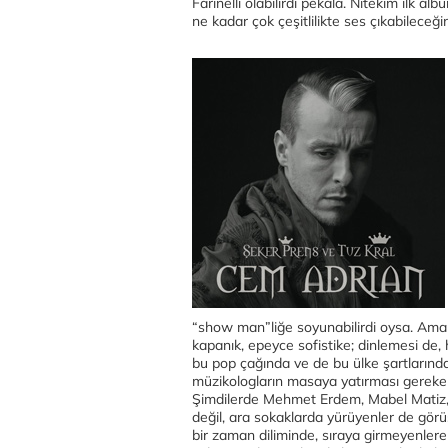
Farinelli olabilirdi pekala. Nitekim ilk 
ne kadar çok çeşitlilikte ses çıkabileceği
“show man”liğe soyunabilirdi oysa. Ama o
kapanık, epeyce sofistike; dinlemesi de
bu pop çağında ve de bu ülke şartlarında,
müzikologların masaya yatırması gereken
Şimdilerde Mehmet Erdem, Mabel Matiz,
değil, ara sokaklarda yürüyenler de görüş
bir zaman diliminde, sıraya girmeyenler