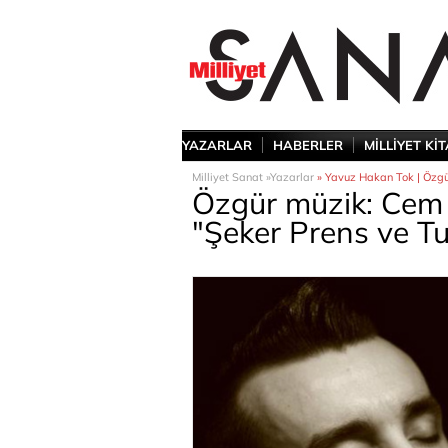
YAZARLAR
HABERLER
MİLLİYET Kİ
Milliyet Sanat »
Yazarlar
» Yavuz Hakan Tok | Özgü
Özgür müzik: Cem 
"Şeker Prens ve Tu