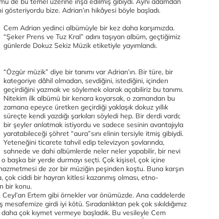
albümü de bu temel üzerine inşa edilmiş gibiydi. Aynı adamdan
ni gösteriyordu bize. Adrian’ın hikâyesi böyle başladı.
Cem Adrian yedinci albümüyle bir kez daha karşımızda.
“Şeker Prens ve Tuz Kral” adını taşıyan albüm, geçtiğimiz
günlerde Dokuz Sekiz Müzik etiketiyle yayımlandı.
“Özgür müzik” diye bir tanımı var Adrian’ın. Bir türe, bir
kategoriye dâhil olmadan, sevdiğini, istediğini, içinden
geçirdiğini yazmak ve söylemek olarak açabiliriz bu tanımı.
Nitekim ilk albümü bir kenara koyarsak, o zamandan bu
zamana epeyce üretken geçirdiği yaklaşık dokuz yıllık
süreçte kendi yazdığı şarkıları söyledi hep. Bir derdi vardı;
bir şeyler anlatmak istiyordu ve sadece sesinin avantajıyla
yaratabileceği şöhret “aura”sını elinin tersiyle itmiş gibiydi.
Yeteneğini ticarete tahvil edip televizyon şovlarında,
sahnede ve dahi albümlerde neler neler yapabilir, bir nevi
 başka bir yerde durmayı seçti. Çok kişisel, çok içine
, hazmetmesi de zor bir müziğin peşinden koştu. Buna karşın
 çok ciddi bir hayran kitlesi kazanmış olması, etno-
 bir konu.
 Ceyl’an Ertem gibi örnekler var önümüzde. Ana caddelerde
 mesafemize girdi iyi kötü. Sıradanlıktan pek çok sıkıldığımız
e daha çok kıymet vermeye başladık. Bu vesileyle Cem