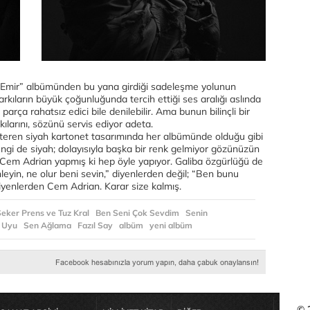
ı “Emir” albümünden bu yana girdiği sadeleşme yolunun
arkıların büyük çoğunluğunda tercih ettiği ses aralığı aslında
 parça rahatsız edici bile denilebilir. Ama bunun bilinçli bir
kılarını, sözünü servis ediyor adeta.
teren siyah kartonet tasarımında her albümünde olduğu gibi
rengi de siyah; dolayısıyla başka bir renk gelmiyor gözünüzün
Cem Adrian yapmış ki hep öyle yapıyor. Galiba özgürlüğü de
leyin, ne olur beni sevin,” diyenlerden değil; “Ben bunu
 diyenlerden Cem Adrian. Karar size kalmış.
eker Prens ve Tuz Kral
Ben Seni Çok Sevdim
Senin
 Uyu
Sen Ağlama
Fazıl Say
albüm
yeni albüm
© 