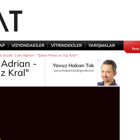
TAP
VİZYONDAKİLER
VİTRİNDEKİLER
YARIŞMALAR
Yeni
r müzik: Cem Adrian - "Şeker Prens ve Tuz Kral"
Adrian -
Yavuz Hakan Tok
z Kral"
yavuzhakantok@gmail.com