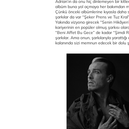
Adrian’ın da onu hiç dinlemeyen bir kitle
albüm buna yol açmaya her bakımdan m
Çünkü önceki albümlerine kıyasla daha sa
şarkılar da var “Şeker Prens ve Tuz Kra
Yakında vizyona girecek “Senin Hikâyen” 
kariyerinin en popüler olmuş şarkısı ola
“Beni Affet Bu Gece” de kadar “Şimdi Ra
şarkılar. Ama onun, şarkılarıyla yarattı
kalanında sizi memnun edecek bir dolu ş