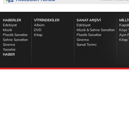
HABERLER
VİTRİNDEKİLER
SANAT ARŞİVİ
MİLLİ
Edebiyat
Albüm
Edebiyat
Kapak
Müzik
DVD
Müzik & Sahne Sanatları
Köşe Y
Plastik Sanatlar
Kitap
Plastik Sanatlar
Ayın R
Sahne Sanatları
Sinema
Kitap 
Sinema
Sanat Terimi
Yazarlar
HABER