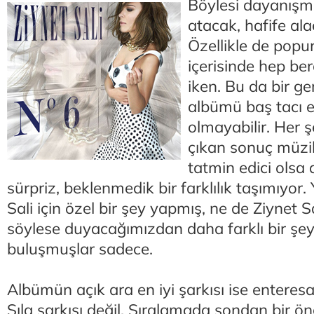
Böylesi dayanışm
atacak, hafife al
Özellikle de popu
içerisinde hep be
iken. Bu da bir g
albümü baş tacı e
olmayabilir. Her 
çıkan sonuç müzi
tatmin edici olsa 
sürpriz, beklenmedik bir farklılık taşımıyor. 
Sali için özel bir şey yapmış, ne de Ziynet Sal
söylese duyacağımızdan daha farklı bir şe
buluşmuşlar sadece.
Albümün açık ara en iyi şarkısı ise enteresa
Sıla şarkısı değil. Sıralamada sondan bir 