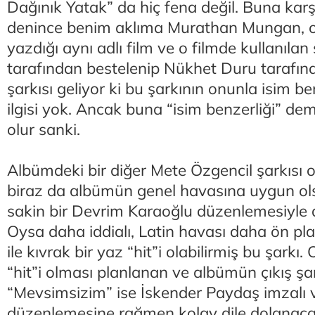
Dağınık Yatak” da hiç fena değil. Buna karş
denince benim aklıma Murathan Mungan, 
yazdığı aynı adlı film ve o filmde kullanılan
tarafından bestelenip Nükhet Duru tarafınd
şarkısı geliyor ki bu şarkının onunla isim ben
ilgisi yok. Ancak buna “isim benzerliği” dem
olur sanki.
Albümdeki bir diğer Mete Özgencil şarkısı ol
biraz da albümün genel havasına uygun ol
sakin bir Devrim Karaoğlu düzenlemesiyle 
Oysa daha iddialı, Latin havası daha ön p
ile kıvrak bir yaz “hit”i olabilirmiş bu şarkı
“hit”i olması planlanan ve albümün çıkış şar
“Mevsimsizim” ise İskender Paydaş imzalı v
düzenlemesine rağmen kolay dile dolanacak 