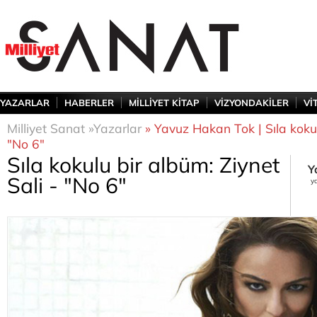
YAZARLAR
HABERLER
MİLLİYET KİTAP
VİZYONDAKİLER
Vİ
Milliyet Sanat »
Yazarlar
» Yavuz Hakan Tok | Sıla kokul
"No 6"
Sıla kokulu bir albüm: Ziynet
Y
Sali - "No 6"
y