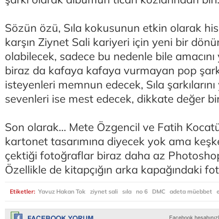
Sözün özü, Sıla kokusunun etkin olarak his
karşın Ziynet Sali kariyeri için yeni bir dön
olabilecek, sadece bu nedenle bile amacını 
biraz da kafaya kafaya vurmayan pop şarkı
isteyenleri memnun edecek, Sıla şarkılarını 
sevenleri ise mest edecek, dikkate değer bi
Son olarak… Mete Özgencil ve Fatih Kocat
kartonet tasarımına diyecek yok ama keşk
çektiği fotoğraflar biraz daha az Photoshop
Özellikle de kitapçığın arka kapağındaki fo
Etiketler:
Yavuz Hakan Tok
ziynet sali
sıla
no 6
DMC
adeta müebbet