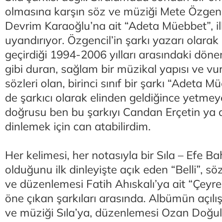
olmasına karşın söz ve müziği Mete Özgenc
Devrim Karaoğlu’na ait “Adeta Müebbet”, ilk
uyandırıyor. Özgencil’in şarkı yazarı olarak 
geçirdiği 1994-2006 yılları arasındaki dön
gibi duran, sağlam bir müzikal yapısı ve vu
sözleri olan, birinci sınıf bir şarkı “Adeta M
de şarkıcı olarak elinden geldiğince yetme
doğrusu ben bu şarkıyı Candan Erçetin ya
dinlemek için can atabilirdim.
Her kelimesi, her notasıyla bir Sıla – Efe Ba
olduğunu ilk dinleyişte açık eden “Belli”, söz
ve düzenlemesi Fatih Ahıskalı’ya ait “Çeyr
öne çıkan şarkıları arasında. Albümün açılı
ve müziği Sıla’ya, düzenlemesi Ozan Doğulu