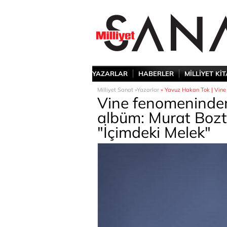
YAZARLAR
HABERLER
MİLLİYET Kİ
Milliyet Sanat »
Yazarlar
» Yavuz Hakan Tok | Vine 
Vine fenomeninden
albüm: Murat Bozt
"İçimdeki Melek"