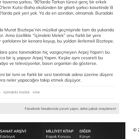
taverna şarkısı, ‘90’larda Tarkan türevi genç bir erkek
lerin Kutsi-Baha ekolünden bir gitarlı şarkıcı kasetinde B
’larda pek yeri yok. Ya da en azından, olmamalı. Buradaki
n da Murat Boztepe’nin müzikal geçmişinde tam da yukarıda
or. Ama özellikle “İçimdeki Melek” onu farklı bir yere
r şarkılarını bir kenara koyup, bu yoldan ilerlemeli Boztepe.
plara şans tanımaktan hiç vazgeçmeyen Arpej Yapım’ı bu
ca bir iş yapıyor Arpej Yapım. Keşke aynı cesareti bu
adyo ve televizyonlar, basın organları da gösterse.
i bir ismi ve farklı bir sesi tanıtmak adına üzerine düşeni
ra neler yapacağını takip etmek düşüyor.
e
içimdeki melek
vine
© 
SANAT ARŞİVİ
MİLLİYET KİTAP
DİĞER
Edebiyat
Kapak Konusu
Künye