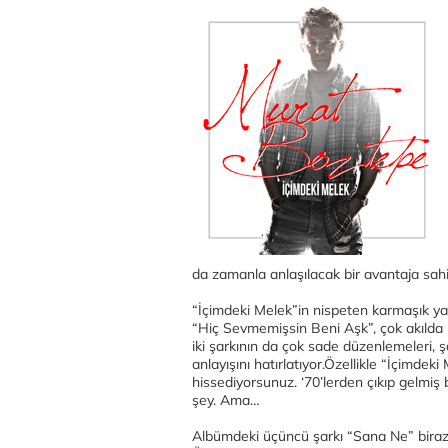
da zamanla anlaşılacak bir avantaja sahi
“İçimdeki Melek”in nispeten karmaşık yap
“Hiç Sevmemişsin Beni Aşk”, çok akılda ka
iki şarkının da çok sade düzenlemeleri, ş
anlayışını hatırlatıyor.Özellikle “İçimde
hissediyorsunuz. ‘70’lerden çıkıp gelmiş bi
şey. Ama…
Albümdeki üçüncü şarkı “Sana Ne” biraz k