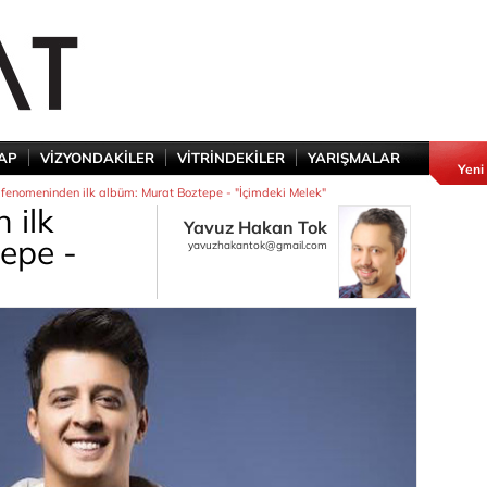
TAP
VİZYONDAKİLER
VİTRİNDEKİLER
YARIŞMALAR
Yeni
fenomeninden ilk albüm: Murat Boztepe - "İçimdeki Melek"
 ilk
Yavuz Hakan Tok
epe -
yavuzhakantok@gmail.com