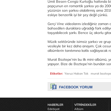
Ümit Besen-Cengiz Kurtoğlu hattında bir 
popçunun en romantik şarkısı ya da 2000’
yüzünün son şarkısı olabilirmiş ama 2010
eskiye benzerlik iyi bir şey değil çünkü.
Gerçi Vine videolarını izlediğiniz zama
bahsedilen duraklara uğradığı fark ediliy
taşıyabilecek şarkı. Bence üç akorlu gita
Müzik sektöründe isimsiz şarkıcı ve gru
vesileyle bir kez daha anayım. Çok cesur
albümlerin tanıtımına katkı sağlayacak r
Murat Boztepe’nin bu ilk mini-albümü, yen
yapıyor. Bize de Boztepe’nin bundan son
Etiketler:
Yavuz Hakan Tok
murat boztep
HABERLER
VİTRİNDEKİLER
Edebiyat
Albüm