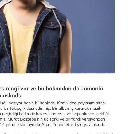
ses rengi var ve bu bakımdan da zamanla
p aslında
uğu yazıyor basın bülteninde. Kısa video paylaşım sitesi
çe bir takipçi kitlesi edinmiş. Bir albüm çıkararak müzik
geçirdiği bir trafik kazası sonrası eve hapsolunca, çektiği
mış. Murat Boztepe’nin üç şarkı ve bir farklı versiyondan
4 yılının Ekim ayında Arpej Yapım etiketiyle yayımlandı.