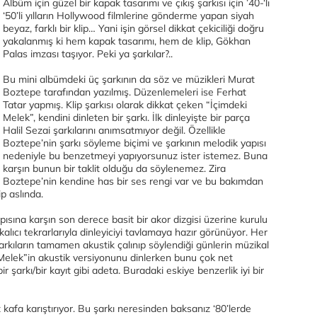
Albüm için güzel bir kapak tasarımı ve çıkış şarkısı için ’40-‘lı
‘50’li yılların Hollywood filmlerine gönderme yapan siyah
beyaz, farklı bir klip… Yani işin görsel dikkat çekiciliği doğru
yakalanmış ki hem kapak tasarımı, hem de klip, Gökhan
Palas imzası taşıyor. Peki ya şarkılar?..
Bu mini albümdeki üç şarkının da söz ve müzikleri Murat
Boztepe tarafından yazılmış. Düzenlemeleri ise Ferhat
Tatar yapmış. Klip şarkısı olarak dikkat çeken “İçimdeki
Melek”, kendini dinleten bir şarkı. İlk dinleyişte bir parça
Halil Sezai şarkılarını anımsatmıyor değil. Özellikle
Boztepe’nin şarkı söyleme biçimi ve şarkının melodik yapısı
nedeniyle bu benzetmeyi yapıyorsunuz ister istemez. Buna
karşın bunun bir taklit olduğu da söylenemez. Zira
Boztepe’nin kendine has bir ses rengi var ve bu bakımdan
p aslında.
ısına karşın son derece basit bir akor dizgisi üzerine kurulu
lıcı tekrarlarıyla dinleyiciyi tavlamaya hazır görünüyor. Her
arkıların tamamen akustik çalınıp söylendiği günlerin müzikal
ki Melek”in akustik versiyonunu dinlerken bunu çok net
r şarkı/bir kayıt gibi adeta. Buradaki eskiye benzerlik iyi bir
afa karıştırıyor. Bu şarkı neresinden baksanız ‘80’lerde