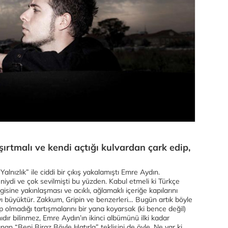
şırtmalı ve kendi açtığı kulvardan çark edip,
alnızlık” ile ciddi bir çıkış yakalamıştı Emre Aydın.
eniydi ve çok sevilmişti bu yüzden. Kabul etmeli ki Türkçe
sine yakınlaşması ve acıklı, ağlamaklı içeriğe kapılarını
büyüktür. Zakkum, Gripin ve benzerleri… Bugün artık böyle
p olmadığı tartışmalarını bir yana koyarsak (ki bence değil)
dır bilinmez, Emre Aydın’ın ikinci albümünü ilki kadar
 “Beni Biraz Böyle Hatırla” teklisini de öyle. Ne var ki