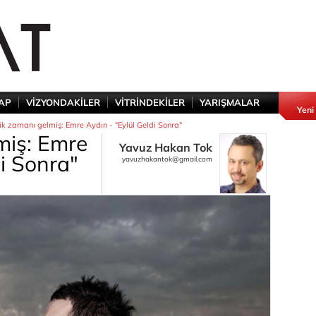
TAP
VİZYONDAKİLER
VİTRİNDEKİLER
YARIŞMALAR
Yeni
ik zamanı gelmiş: Emre Aydın - "Eylül Geldi Sonra"
miş: Emre
Yavuz Hakan Tok
di Sonra"
yavuzhakantok@gmail.com