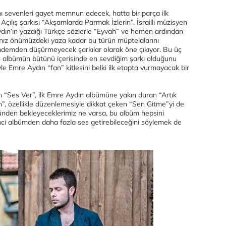
nı sevenleri gayet memnun edecek, hatta bir parça ilk
çılış şarkısı “Akşamlarda Parmak İzlerin”, İsrailli müzisyen
ydın’ın yazdığı Türkçe sözlerle “Eyvah” ve hemen ardından
sanız önümüzdeki yaza kadar bu türün müptelalarını
ndemden düşürmeyecek şarkılar olarak öne çıkıyor. Bu üç
l”ün albümün bütünü içerisinde en sevdiğim şarkı olduğunu
iyle Emre Aydın “fan” kitlesini belki ilk etapta vurmayacak bir
n “Ses Ver”, ilk Emre Aydın albümüne yakın duran “Artık
, özellikle düzenlemesiyle dikkat çeken “Sen Gitme”yi de
ünden bekleyeceklerimiz ne varsa, bu albüm hepsini
inci albümden daha fazla ses getirebileceğini söylemek de