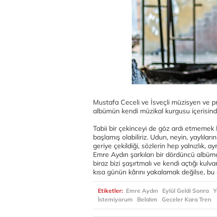
Mustafa Ceceli ve İsveçli müzisyen ve p
albümün kendi müzikal kurgusu içerisinde
Tabii bir çekinceyi de göz ardı etmemek
başlamış olabiliriz. Udun, neyin, yaylıları
geriye çekildiği, sözlerin hep yalnızlık, a
Emre Aydın şarkıları bir dördüncü albüm
biraz bizi şaşırtmalı ve kendi açtığı kulv
kısa günün kârını yakalamak değilse, bu o
Etiketler:
Emre Aydın
Eylül Geldi Sonra
Y
İstemiyorum
Belalım
Geceler Kara Tren