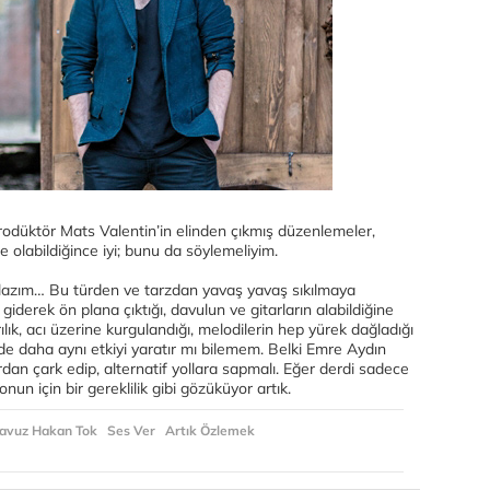
rodüktör Mats Valentin’in elinden çıkmış düzenlemeler,
 olabildiğince iyi; bunu da söylemeliyim.
 lazım… Bu türden ve tarzdan yavaş yavaş sıkılmaya
n giderek ön plana çıktığı, davulun ve gitarların alabildiğine
yrılık, acı üzerine kurgulandığı, melodilerin hep yürek dağladığı
de daha aynı etkiyi yaratır mı bilemem. Belki Emre Aydın
ardan çark edip, alternatif yollara sapmalı. Eğer derdi sadece
nun için bir gereklilik gibi gözüküyor artık.
avuz Hakan Tok
Ses Ver
Artık Özlemek