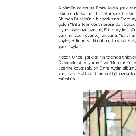
Albümün kalanı ise Emre Aydın şarkıları
albümün kokusunu hissettirecek türden. A
Shimon Buskila’nın bir şarkısına Emre A
gelen “Bitti Tebrikler”, neresinden bak
ziyadesiyle oyalayacak, Emre Aydın’ı gü
şarkının ticari avantajı bir yana, “Eylü
söyleyebilirim. Ne ki daha orta yaşlı, hal
şarkı “Eylül”.
Nazan Öncel şarkılarının tadında tınlaya
Özlemek İstemiyorum” ve “Buralar Yalan”
üzerine koyarsak, bir Emre Aydın albüm
karşılıyor. Hatta bütüne baktığımızda ik
mümkün.