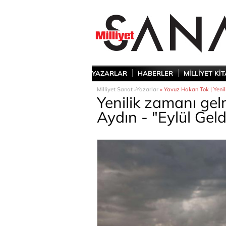
YAZARLAR
HABERLER
MİLLİYET Kİ
Milliyet Sanat »
Yazarlar
» Yavuz Hakan Tok | Yenil
Yenilik zamanı gel
Aydın - "Eylül Gel