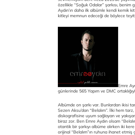
özellikle “Soğuk Odalar” şarkısı, benim gi
Aydın’ın daha ilk albümle kendi kemik k
kitleyi memnun edeceği de böylece teyit 
Emre Ayd
günlerinde 565 Yapım ve DMC ortaklığıyl
Albümde on şarkı var. Bunlardan ikisi tan
Sezen Aksu’dan “Belalım”. İlki hem tar
diskografisine uyum sağlayan ve yakışan
biraz zor. Ben Emre Aydın olsam “Belalım” g
otantik bir şarkıyı albüme alırken iki ke
orijinal “Belalım”ın ruhuna ihanet etmiş g