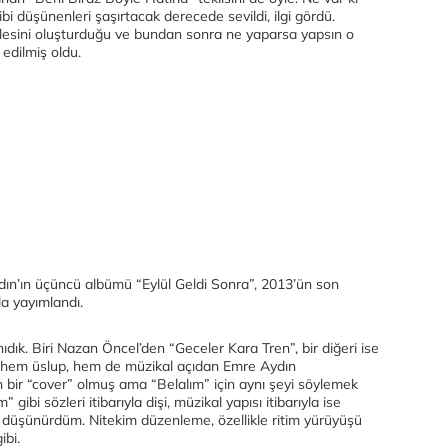
bi düşünenleri şaşırtacak derecede sevildi, ilgi gördü.
itlesini oluşturduğu ve bundan sonra ne yaparsa yapsın o
edilmiş oldu.
ın’ın üçüncü albümü “Eylül Geldi Sonra”, 2013’ün son
a yayımlandı.
ıdık. Biri Nazan Öncel’den “Geceler Kara Tren”, bir diğeri ise
z, hem üslup, hem de müzikal açıdan Emre Aydın
 bir “cover” olmuş ama “Belalım” için aynı şeyi söylemek
ibi sözleri itibarıyla dişi, müzikal yapısı itibarıyla ise
re düşünürdüm. Nitekim düzenleme, özellikle ritim yürüyüşü
ibi.