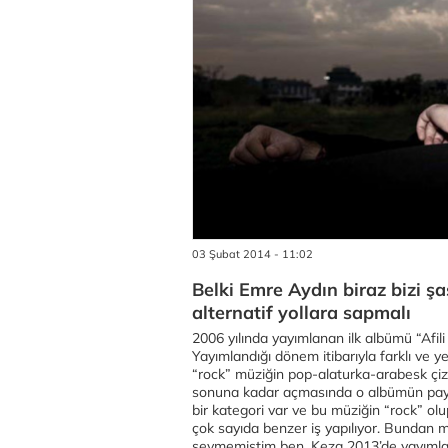
03 Şubat 2014 - 11:02
Belki Emre Aydın biraz bizi şa
alternatif yollara sapmalı
2006 yılında yayımlanan ilk albümü “Afili Y
Yayımlandığı dönem itibarıyla farklı ve y
“rock” müziğin pop-alaturka-arabesk çizgi
sonuna kadar açmasında o albümün payı 
bir kategori var ve bu müziğin “rock” olu
çok sayıda benzer iş yapılıyor. Bundan mı
sevmemiştim ben. Keza 2013’de yayımlanan