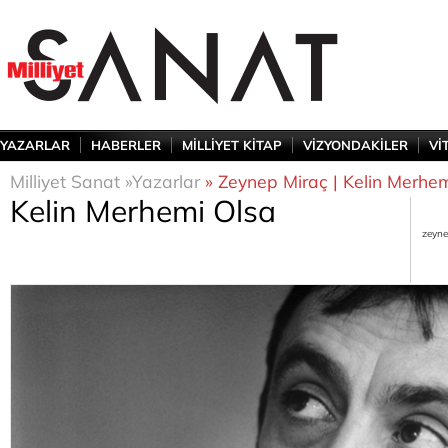
YAZARLAR
HABERLER
MİLLİYET KİTAP
VİZYONDAKİLER
Vİ
Milliyet Sanat »
Yazarlar
» Zeynep Miraç | Kelin Merhe
Kelin Merhemi Olsa
zeyne