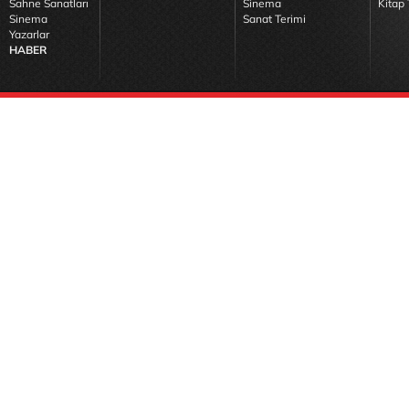
Sahne Sanatları
Sinema
Kitap 
Sinema
Sanat Terimi
Yazarlar
HABER