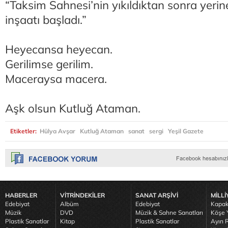
“Taksim Sahnesi’nin yıkıldıktan sonra yeri
inşaatı başladı.”
Heyecansa heyecan.
Gerilimse gerilim.
Maceraysa macera.
Aşk olsun Kutluğ Ataman.
Etiketler:
Hülya Avşar
Kutluğ Ataman
sanat
sergi
Yeşil Gazete
HABERLER
VİTRİNDEKİLER
SANAT ARŞİVİ
MİLLİ
Edebiyat
Albüm
Edebiyat
Kapak
Müzik
DVD
Müzik & Sahne Sanatları
Köşe Y
Plastik Sanatlar
Kitap
Plastik Sanatlar
Ayın R