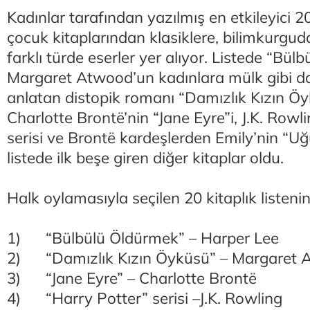
Kadınlar tarafından yazılmış en etkileyici 20
çocuk kitaplarından klasiklere, bilimkurg
farklı türde eserler yer alıyor. Listede “Bül
Margaret Atwood’un kadınlara mülk gibi d
anlatan distopik romanı “Damızlık Kızın Öy
Charlotte Brontë’nin “Jane Eyre”i, J.K. Rowl
serisi ve Brontë kardeşlerden Emily’nin “Uğu
listede ilk beşe giren diğer kitaplar oldu.
Halk oylamasıyla seçilen 20 kitaplık listen
1) “Bülbülü Öldürmek” – Harper Lee
2) “Damızlık Kızın Öyküsü” – Margaret 
3) “Jane Eyre” – Charlotte Brontë
4) “Harry Potter” serisi –J.K. Rowling