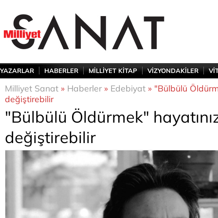
YAZARLAR
HABERLER
MİLLİYET KİTAP
VİZYONDAKİLER
Vİ
Milliyet Sanat
»
Haberler
»
Edebiyat
» "Bülbülü Öldürm
değiştirebilir
"Bülbülü Öldürmek" hayatınız
değiştirebilir