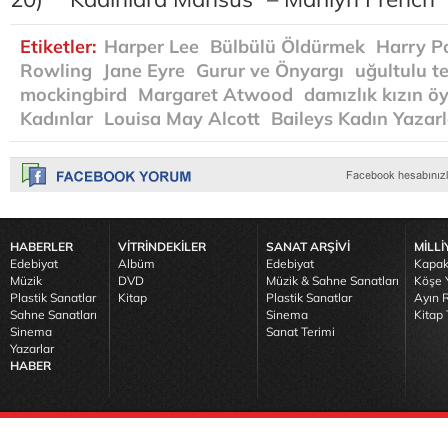
Etiketler:
Harper Lee
Bülbülü Öldürmek
Harry Po
Rowling
Jane Eyre
Gurur ve Önyargı
uğultulu t
mockingbird
Margaret Atwood
damızlık kızın ö
Kadınlar
Louisa May Alcott
Baileys Kadın Yaza
HABERLER
VİTRİNDEKİLER
SANAT ARŞİVİ
MİLLİ
Edebiyat
Albüm
Edebiyat
Kapak
Müzik
DVD
Müzik & Sahne Sanatları
Köşe Y
Plastik Sanatlar
Kitap
Plastik Sanatlar
Ayın R
Sahne Sanatları
Sinema
Kitap 
Sinema
Sanat Terimi
Yazarlar
HABER