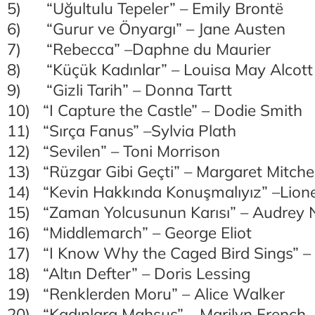
5) “Uğultulu Tepeler” – Emily Brontë
6) “Gurur ve Önyargı” – Jane Austen
7) “Rebecca” –Daphne du Maurier
8) “Küçük Kadınlar” – Louisa May Alcott
9) “Gizli Tarih” – Donna Tartt
10) “I Capture the Castle” – Dodie Smith
11) “Sırça Fanus” –Sylvia Plath
12) “Sevilen” – Toni Morrison
13) “Rüzgar Gibi Geçti” – Margaret Mitchel
14) “Kevin Hakkında Konuşmalıyız” –Lione
15) “Zaman Yolcusunun Karısı” – Audrey 
16) “Middlemarch” – George Eliot
17) “I Know Why the Caged Bird Sings” 
18) “Altın Defter” – Doris Lessing
19) “Renklerden Moru” – Alice Walker
20) “Kadınlara Mahsus” – Marilyn French