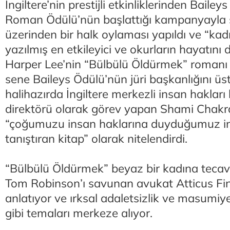
İngiltere’nin prestijli etkinliklerinden Bailey
Roman Ödülü’nün başlattığı kampanyayla
üzerinden bir halk oylaması yapıldı ve “kad
yazılmış en etkileyici ve okurların hayatını 
Harper Lee’nin “Bülbülü Öldürmek” romanı s
sene Baileys Ödülü’nün jüri başkanlığını üs
halihazırda İngiltere merkezli insan hakları
direktörü olarak görev yapan Shami Chakr
“çoğumuzu insan haklarına duyduğumuz ina
tanıştıran kitap” olarak nitelendirdi.
“Bülbülü Öldürmek” beyaz bir kadına tecav
Tom Robinson’ı savunan avukat Atticus Fin
anlatıyor ve ırksal adaletsizlik ve masumiy
gibi temaları merkeze alıyor.