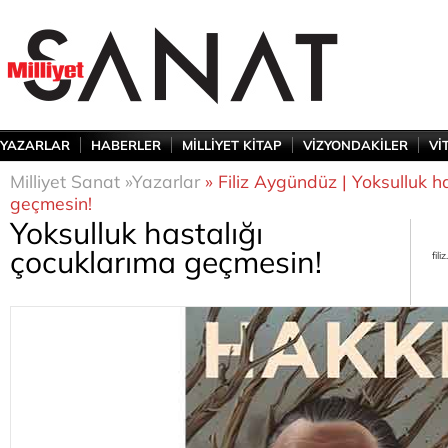
YAZARLAR
HABERLER
MİLLİYET KİTAP
VİZYONDAKİLER
Vİ
Milliyet Sanat »
Yazarlar
» Filiz Aygündüz | Yoksulluk h
geçmesin!
Yoksulluk hastalığı
çocuklarıma geçmesin!
fil