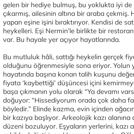
gelen bir hediye bulmuş, bu yoklukta iyi de
çıkarmış, ailesinin altına bir araba çekmiş. 
yapan eşine işini bıraktırıyor. Kendisi de s
heykelleri. Eşi Nermin’le birlikte bir restora
var. Bu hayale yer açıyor hayatlarında.
Bu mutluluk hâli, sattığı heykelin gerçek fi
olduğunu öğrenmesiyle sona eriyor. Yolun ya
hayatında başına konan talih kuşunu değeri
fiyata ‘kaybettiği’ düşüncesi içini kemirme
başa çıkmanın yolu olarak “Ya devamı var
doğuyor: “Hissediyorum orada çok daha faz
böyledir.” Elinde kazma, evin içinden ağac
bir kazıya başlıyor. Arkeolojik kazı alanın
düzeni bozuluyor. Eşyaların yerlerini, kazı a