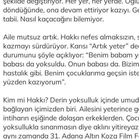
şekilde değiştiriyor. Her yer, her yerde. Oğlu 
döndüğünde, ona devam ettiriyor kazıyı. G
tabii. Nasıl kaçacağını bilemiyor.
Aile mutsuz artık. Hakkı nefes almaksızın, 
kazmayı sürdürüyor. Karısı “Artık yeter” d
durumunu şöyle açıklıyor: “Benim babam 
babası da yoksuldu. Onun babası da. Bizim 
hastalık gibi. Benim çocuklarıma geçsin is
yüzden kazıyorum”.
Kim mi Hakkı? Derin yoksulluk içinde umud
bağlayan içimizden biri. Ailesini yeterince g
intiharın eşiğinde dolaşan erkeklerden. Çocu
yoksullukla sınanmasın diye aklını yitirey
aynı zamanda 31. Adana Altın Koza Film Fe