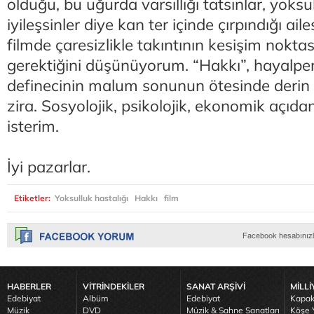
olduğu, bu uğurda varsıllığı tatsınlar, yoks
iyileşsinler diye kan ter içinde çırpındığı aile
filmde çaresizlikle takıntının kesişim nokta
gerektiğini düşünüyorum. “Hakkı”, hayalper
definecinin malum sonunun ötesinde derin 
zira. Sosyolojik, psikolojik, ekonomik açıda
isterim.
İyi pazarlar.
Etiketler:
Yoksulluk hastalığı
Hakkı
film
HABERLER
VİTRİNDEKİLER
SANAT ARŞİVİ
MİLLİ
Edebiyat
Albüm
Edebiyat
Kapak
Müzik
DVD
Müzik & Sahne Sanatları
Köşe Y