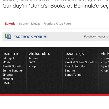
Günday’ın ‘Daha’sı Books at Berlinale’e seçi
Etiketler:
Şebnem İşigüzel
Franfurt Kitap Fuarı
HABERLER
VİTRİNDEKİLER
SANAT ARŞİVİ
MİLLİ
Edebiyat
Albüm
Edebiyat
Kapak
Müzik
DVD
Müzik & Sahne Sanatları
Köşe Y
Plastik Sanatlar
Kitap
Plastik Sanatlar
Ayın R
Sahne Sanatları
Sinema
Kitap 
Sinema
Sanat Terimi
Yazarlar
HABER