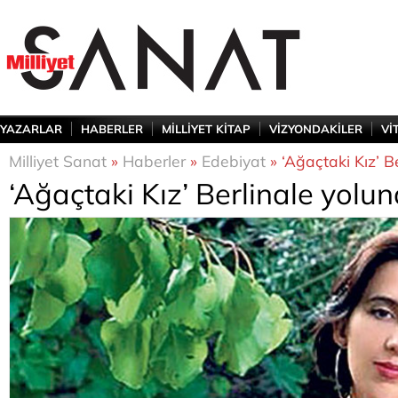
YAZARLAR
HABERLER
MİLLİYET KİTAP
VİZYONDAKİLER
Vİ
Milliyet Sanat
»
Haberler
»
Edebiyat
» ‘Ağaçtaki Kız’ B
‘Ağaçtaki Kız’ Berlinale yolu