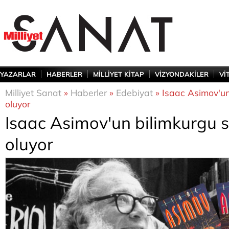
YAZARLAR
HABERLER
MİLLİYET KİTAP
VİZYONDAKİLER
Vİ
Milliyet Sanat
»
Haberler
»
Edebiyat
» Isaac Asimov'un 
oluyor
Isaac Asimov'un bilimkurgu se
oluyor