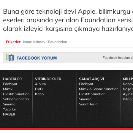
Buna göre teknoloji devi Apple, bilimkurgu
eserleri arasında yer alan Foundation serisi
olarak izleyici karşısına çıkmaya hazırlanıyo
Etiketler:
Isaac Asimov
Foundation
HABERLER
VİTRİNDEKİLER
SANAT ARŞİVİ
MİLLİ
Edebiyat
Albüm
Edebiyat
Kapak
Müzik
DVD
Müzik & Sahne Sanatları
Köşe Y
Plastik Sanatlar
Kitap
Plastik Sanatlar
Ayın R
Sahne Sanatları
Sinema
Kitap 
Sinema
Sanat Terimi
Yazarlar
HABER