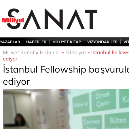
YAZARLAR
HABERLER
MİLLİYET KİTAP
VİZYONDAKİLER
Vİ
Milliyet Sanat
»
Haberler
»
Edebiyat
» İstanbul Fellow
ediyor
İstanbul Fellowship başvuru
ediyor