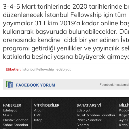
3-4-5 Mart tarihlerinde 2020 tarihlerinde be
düzenlenecek İstanbul Fellowship için tü
yayımcılar 31 Ekim 2019’a kadar online ba
kullanarak başvuruda bulunabilecekler. Dün
arenasında kendine ciddi bir yer edinen İs
programı getirdiği yenilikler ve yayıncılık s
katkılarla beşinci yaşına büyüyerek girmey
Etiketler:
İstanbul Fellowship
edebiyat
HABERLER
VİTRİNDEKİLER
SANAT ARŞİVİ
MİLLİ
Edebiyat
Albüm
Edebiyat
Kapak
Müzik
DVD
Müzik & Sahne Sanatları
Köşe Y
Plastik Sanatlar
Kitap
Plastik Sanatlar
Ayın R
Sahne Sanatları
Sinema
Kitap 