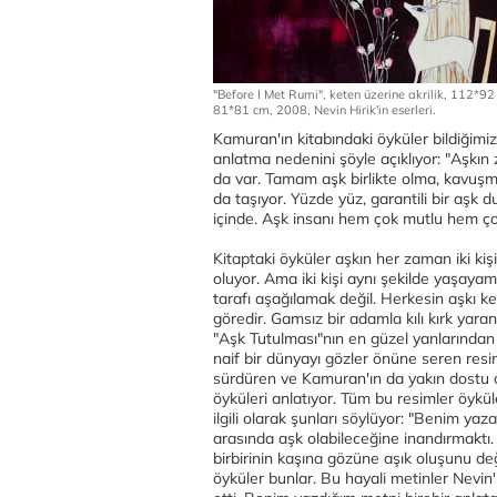
"Before I Met Rumi", keten üzerine akrilik, 112*92 
81*81 cm, 2008, Nevin Hirik'in eserleri.
Kamuran'ın kitabındaki öyküler bildiğimiz
anlatma nedenini şöyle açıklıyor: "Aşkın
da var. Tamam aşk birlikte olma, kavu
da taşıyor. Yüzde yüz, garantili bir aşk
içinde. Aşk insanı hem çok mutlu hem ço
Kitaptaki öyküler aşkın her zaman iki kiş
oluyor. Ama iki kişi aynı şekilde yaşayamı
tarafı aşağılamak değil. Herkesin aşkı k
göredir. Gamsız bir adamla kılı kırk yaran,
"Aşk Tutulması"nın en güzel yanlarından
naif bir dünyayı gözler önüne seren resi
sürdüren ve Kamuran'ın da yakın dostu ola
öyküleri anlatıyor. Tüm bu resimler öyküle
ilgili olarak şunları söylüyor: "Benim y
arasında aşk olabileceğine inandırmaktı.
birbirinin kaşına gözüne aşık oluşunu d
öyküler bunlar. Bu hayali metinler Nevin'