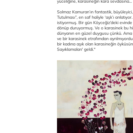
yüceliğine, karasineğin kara sevdasına…
Solmaz Kamuran’ın fantastik, büyüleyici,
Tutulması”, en saf haliyle ‘aşk’ı anlatıyo
istiyormuş. Bir gün Köyceğiz’deki evinde
dönüp duruyormuş. Ve o karasinek bu hi
dünyanın en güzel duygusu çünkü. Ama aş
ve bir karasinek etrafımdan ayrılmıyord
bir kadına aşık olan karasineğin öyküsü
Sayıklamaları' geldi."