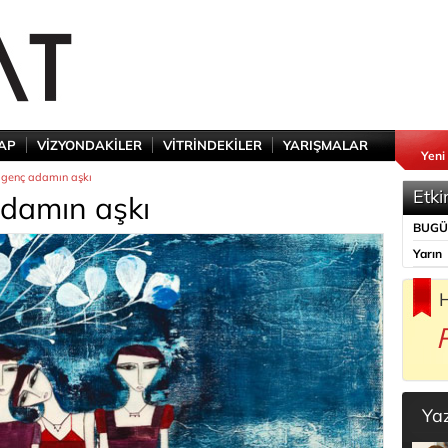
TAP
VİZYONDAKİLER
VİTRİNDEKİLER
YARIŞMALAR
Yeni
e genç adamın aşkı
Etki
adamın aşkı
BUG
Yarın
H
Ya