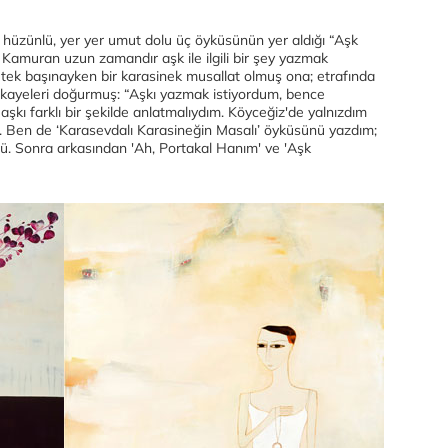
 hüzünlü, yer yer umut dolu üç öyküsünün yer aldığı “Aşk
r. Kamuran uzun zamandır aşk ile ilgili bir şey yazmak
 tek başınayken bir karasinek musallat olmuş ona; etrafında
kayeleri doğurmuş: “Aşkı yazmak istiyordum, bence
kı farklı bir şekilde anlatmalıydım. Köyceğiz'de yalnızdım
u. Ben de ‘Karasevdalı Karasineğin Masalı’ öyküsünü yazdım;
nü. Sonra arkasından 'Ah, Portakal Hanım' ve 'Aşk