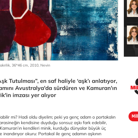
 akrilik, 36*46 cm, 2010, Nevin
 Tutulması”, en saf haliyle ‘aşk’ı anlatıyor,
şamını Avustralya'da sürdüren ve Kamuran'ın
k'in imzası yer alıyor
labilir mi? Hadi oldu diyelim; peki ya genç adam o portakalın
 karasineğin kendisine duyduğu sonsuz aşkı fark edebilir,
 Kamuran’ın kendileri minik, kurduğu dünyalar büyük üç
 inandırıyor okuru: Portakal ile genç adamın aşkının