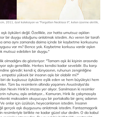
cm, 2011, özel koleksiyon ve "Forgotten Necklace II", keten üzerine akrilik,
 aşk öyküleri değil. Özellikle, zor hatta umutsuz aşkları
 zor bir duygu olduğunu anlatmak istedim. Acı veren bir tarafı
şma ama aynı zamanda daima içinde bir kaybetme korkusunu
 duygusu var mı? Bence yok. Kaybetme korkusu vardır aşkın
k mutsuz edebilen bir duygu."
ilik olmadığını da gösteriyor: "Tamam aşk iki kişinin arasında
yor aşkı genellikle. Herkes kendisi kadar sevebilir. Bu karşı
endine göredir; kendi iç dünyasının, ruhunun zenginliğine
 empatisi yüksek bir insanın aşkı bir olabilir mi?"
 biri de kuşkusuz öykülere eşlik eden ve hem büyüleyici hem
mler. Tüm bu resimlerin altında yaşamını Avustralya'da
n Nevin Hirik'in imzası yer alıyor. Sanılmasın ki resimler
rin ruhunu, aşkı anlatıyor... Kamuran, Hirik ile çalışmasıyla
azarkenki maksadım okuyucuyu bir portakalla bir genç adamın
 Ve onlar için üzülsün, heyecanlansın istedim. İnsanın
eğil gerçek aşk duygusunu anlatmak istedim. Fantazmagorik
in resimleriyle birlikte ne kadar güzel olur dedim. O da kabul