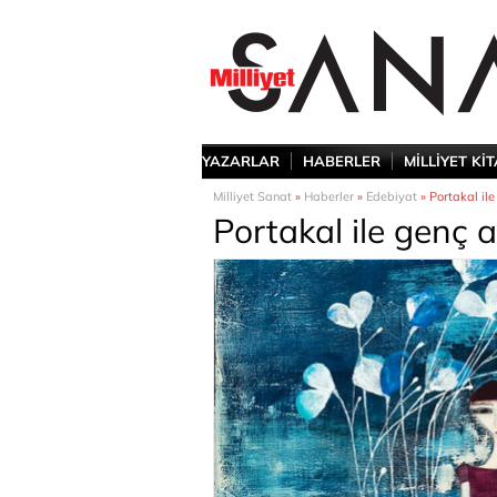
YAZARLAR
HABERLER
MİLLİYET Kİ
Milliyet Sanat
»
Haberler
»
Edebiyat
» Portakal il
Portakal ile genç 