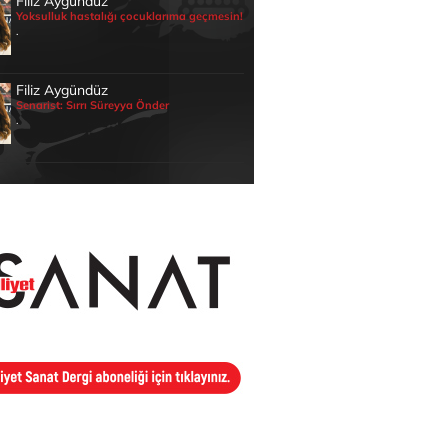
Filiz Aygündüz
Yoksulluk hastalığı çocuklarıma geçmesin!
.
Filiz Aygündüz
Senarist: Sırrı Süreyya Önder
.