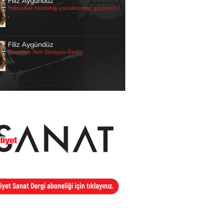
Filiz Aygündüz
Yoksulluk hastalığı çocuklarıma geçmesin!
.
Filiz Aygündüz
Senarist: Sırrı Süreyya Önder
.