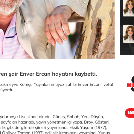
ren şair Enver Ercan hayatını kaybetti.
asakmeyve Komşu Yayınları imtiyaz sahibi Enver Ercan'ı vefat
rüyordu.
ydarpaşa Lisesi'nde okudu. Güneş, Sabah, Yeni Düşün,
sayfaları hazırladı, yayın yönetmenliği yaptı. Broy, Gösteri,
lık gibi dergilerde şiirleri yayımlandı. Eksik Yaşam (1977),
Öpüyor Zaman (1997) adlı şiir kitaplarını yayımladı, Yunus