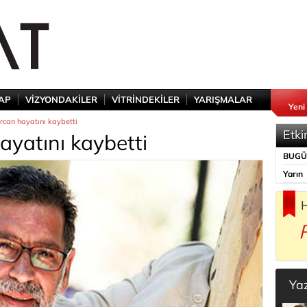
TAP
VİZYONDAKİLER
VİTRİNDEKİLER
YARIŞMALAR
Yeni
rcan hayatını kaybetti
Etki
ayatını kaybetti
BUG
Yarın
H
Ya