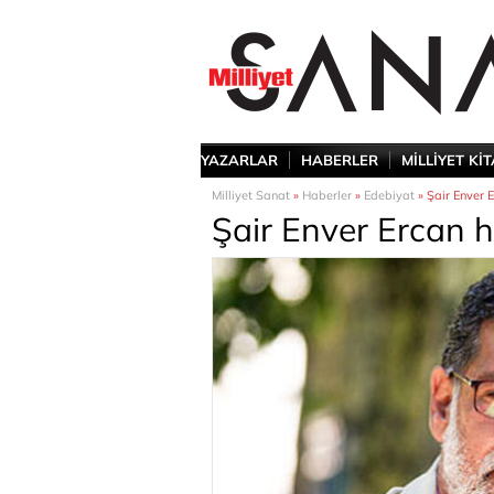
YAZARLAR
HABERLER
MİLLİYET Kİ
Milliyet Sanat
»
Haberler
»
Edebiyat
» Şair Enver E
Şair Enver Ercan h