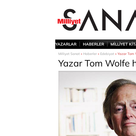
YAZARLAR
HABERLER
MİLLİYET Kİ
Milliyet Sanat
»
Haberler
»
Edebiyat
» Yazar Tom W
Yazar Tom Wolfe h