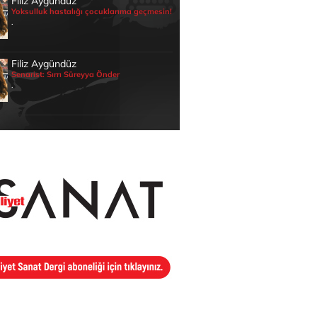
Filiz Aygündüz
Yoksulluk hastalığı çocuklarıma geçmesin!
.
Filiz Aygündüz
Senarist: Sırrı Süreyya Önder
.