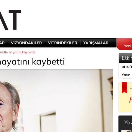
TAP
VİZYONDAKİLER
VİTRİNDEKİLER
YARIŞMALAR
Yeni
olfe hayatını kaybetti
Etki
ayatını kaybetti
BUG
Yarın
H
Ya