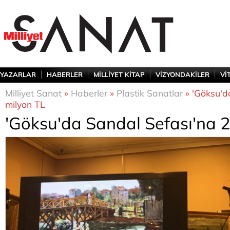
YAZARLAR
HABERLER
MİLLİYET KİTAP
VİZYONDAKİLER
Vİ
Milliyet Sanat
»
Haberler
»
Plastik Sanatlar
» 'Göksu'd
milyon TL
'Göksu'da Sandal Sefası'na 2