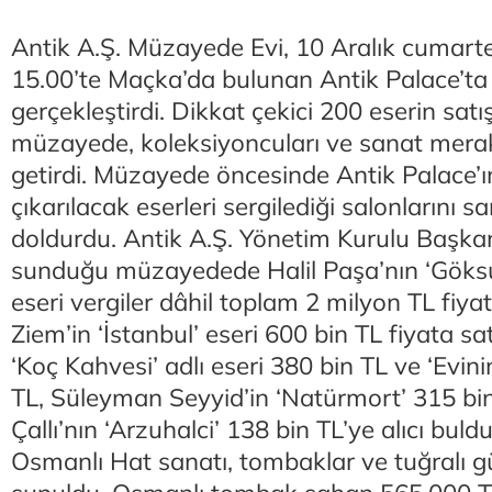
Antik A.Ş. Müzayede Evi, 10 Aralık cumart
15.00’te Maçka’da bulunan Antik Palace’ta
gerçekleştirdi. Dikkat çekici 200 eserin sat
müzayede, koleksiyoncuları ve sanat merakl
getirdi. Müzayede öncesinde Antik Palace’ı
çıkarılacak eserleri sergilediği salonlarını s
doldurdu. Antik A.Ş. Yönetim Kurulu Başka
sunduğu müzayedede Halil Paşa’nın ‘Göksu
eseri vergiler dâhil toplam 2 milyon TL fiyata
Ziem’in ‘İstanbul’ eseri 600 bin TL fiyata sa
‘Koç Kahvesi’ adlı eseri 380 bin TL ve ‘Evin
TL, Süleyman Seyyid’in ‘Natürmort’ 315 bin
Çallı’nın ‘Arzuhalci’ 138 bin TL’ye alıcı bu
Osmanlı Hat sanatı, tombaklar ve tuğralı g