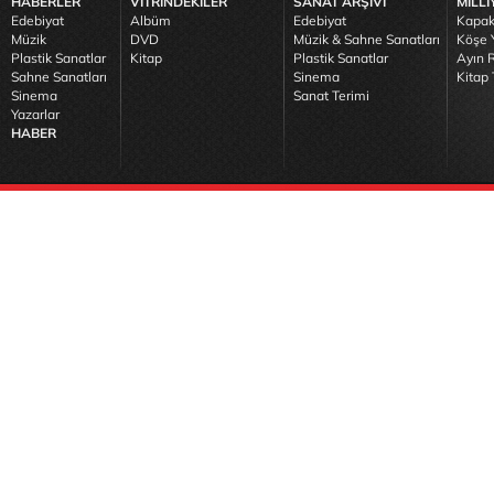
HABERLER
VİTRİNDEKİLER
SANAT ARŞİVİ
MİLLİ
Edebiyat
Albüm
Edebiyat
Kapak
Müzik
DVD
Müzik & Sahne Sanatları
Köşe Y
Plastik Sanatlar
Kitap
Plastik Sanatlar
Ayın R
Sahne Sanatları
Sinema
Kitap 
Sinema
Sanat Terimi
Yazarlar
HABER