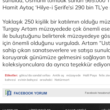
sunuldu, Osmanlı tombak sahan 565.000 TL 
Hamit Aytaç ‘Hilye-i Şerife’si 290 bin TL’ye s
Yaklaşık 250 kişilik bir katılımın olduğu m
Turgay Artam müzayedede çok önemli eserle
ile buluştuğunu belirterek müzayedeye göste
için önemli olduğunu vurguladı. Artam “Ust
sahip çıkan sanatseverlere ve satışa sunula
koruyarak günümüze gelmesini sağlayan 
koleksiyonculara da ayrıca teşekkür ediyoru
Etiketler:
göksu'da sandal sefası
Antik aş
müzayede
Halil Paşa
felix zi
kahvesi
evinin bahçesi
arzuhalci
Natürmort