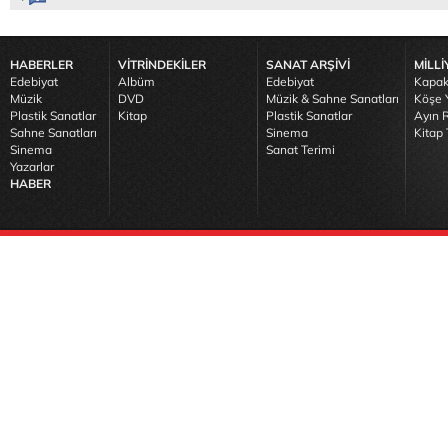
HABERLER
VİTRİNDEKİLER
SANAT ARŞİVİ
MİLLİ
Edebiyat
Albüm
Edebiyat
Kapak
Müzik
DVD
Müzik & Sahne Sanatları
Köşe Y
Plastik Sanatlar
Kitap
Plastik Sanatlar
Ayın R
Sahne Sanatları
Sinema
Kitap 
Sinema
Sanat Terimi
Yazarlar
HABER