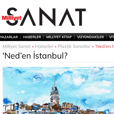
YAZARLAR
HABERLER
MİLLİYET KİTAP
VİZYONDAKİLER
Vİ
Milliyet Sanat
»
Haberler
»
Plastik Sanatlar
» 'Ned’en İ
'Ned’en İstanbul?