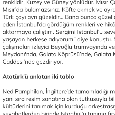
renklidir, Kuzey ve Güney yönlüdür. Mısır Ç
Mısır’da bulamazsınız. Köfte ekmek ve ayra
Türk çayı ayrı güzeldir... Bana bunca güze
eden İstanbul’da gördüğüm renkleri ve hikâ
aktarmaya çalıştım. Sergimi İstanbul’u sev
yaşayan herkese adıyorum” diye konuştu. 
çalışmaları izleyici Beyoğlu tramvayında v
Meydanı'nda, Galata Köprüsü’nde, Galata Kul
Caddesi’nde gezdiriyor.
Atatürk'ü anlatan iki tablo
Ned Pamphilon, İngiltere’de tamamladığı mi
yanı sıra resim sanatına olan tutkusuyla bi
kültürlerini tanımak için kurduğu orkestrasıy
seyahatlerden birinde İstanbul’u tanıma fır