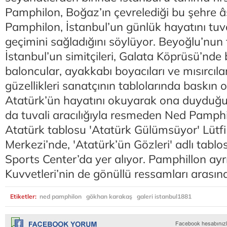
Pamphilon, Boğaz’ın çevrelediği bu şehre â
Pamphilon, İstanbul’un günlük hayatını tuv
geçimini sağladığını söylüyor. Beyoğlu’nun
İstanbul’un simitçileri, Galata Köprüsü’nde b
baloncular, ayakkabı boyacıları ve mısırcılar
güzellikleri sanatçının tablolarında baskın 
Atatürk’ün hayatını okuyarak ona duyduğu 
da tuvali aracılığıyla resmeden Ned Pamphi
Atatürk tablosu 'Atatürk Gülümsüyor' Lütfi
Merkezi’nde, 'Atatürk’ün Gözleri' adlı tab
Sports Center’da yer alıyor. Pamphillon ayr
Kuvvetleri’nin de gönüllü ressamları arasınd
Etiketler:
ned pamphilon
gökhan karakaş
galeri istanbul1881