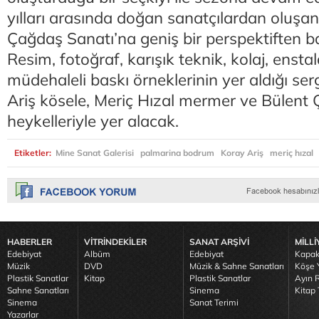
yılları arasında doğan sanatçılardan oluşan
Çağdaş Sanatı’na geniş bir perspektiften b
Resim, fotoğraf, karışık teknik, kolaj, enstal
müdehaleli baskı örneklerinin yer aldığı ser
Ariş kösele, Meriç Hızal mermer ve Bülent 
heykelleriyle yer alacak.
Etiketler:
Mine Sanat Galerisi
palmarina bodrum
Koray Ariş
meriç hızal
HABERLER
VİTRİNDEKİLER
SANAT ARŞİVİ
MİLLİ
Edebiyat
Albüm
Edebiyat
Kapak
Müzik
DVD
Müzik & Sahne Sanatları
Köşe Y
Plastik Sanatlar
Kitap
Plastik Sanatlar
Ayın R
Sahne Sanatları
Sinema
Kitap 
Sinema
Sanat Terimi
Yazarlar