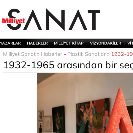
YAZARLAR
HABERLER
MİLLİYET KİTAP
VİZYONDAKİLER
Vİ
Milliyet Sanat
»
Haberler
»
Plastik Sanatlar
» 1932-196
1932-1965 arasından bir seç