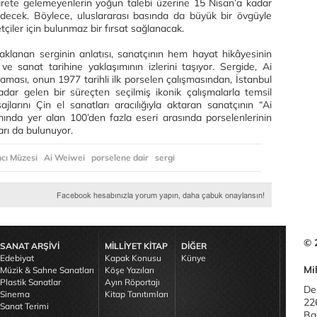
rete gelemeyenlerin yoğun talebi üzerine 15 Nisan’a kadar
ecek. Böylece, uluslararası basında da büyük bir övgüyle
çiler için bulunmaz bir fırsat sağlanacak.
aklanan serginin anlatısı, sanatçının hem hayat hikâyesinin
 sanat tarihine yaklaşımının izlerini taşıyor. Sergide, Ai
ması, onun 1977 tarihli ilk porselen çalışmasından, İstanbul
kadar gelen bir süreçten seçilmiş ikonik çalışmalarla temsil
jlarını Çin el sanatları aracılığıyla aktaran sanatçının “Ai
nda yer alan 100’den fazla eseri arasında porselenlerinin
ları da bulunuyor.
ncı Müzesi
Ai Weiwei
porselene dair
sergi
© 
SANAT ARŞİVİ
MİLLİYET KİTAP
DİĞER
Edebiyat
Kapak Konusu
Künye
Mil
Müzik & Sahne Sanatları
Köşe Yazıları
Plastik Sanatlar
Ayın Röportajı
De
Sinema
Kitap Tanıtımları
22
Sanat Terimi
Bağ