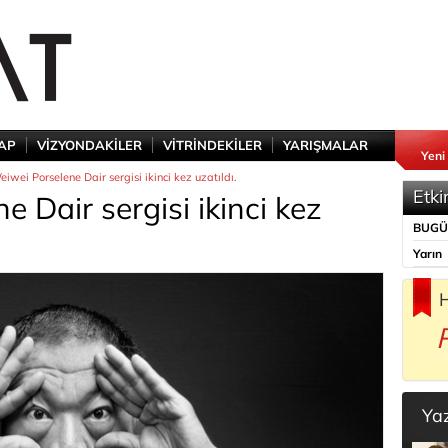
TAP
VİZYONDAKİLER
VİTRİNDEKİLER
YARIŞMALAR
Yeni
iwei Porselene Dair sergisi ikinci kez uzatıldı.
Etki
 Dair sergisi ikinci kez
BUG
Yarın
H
Ya