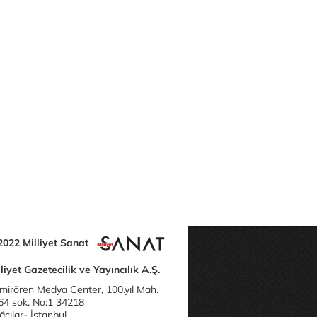
2022 Milliyet Sanat
liyet Gazetecilik ve Yayıncılık A.Ş.
mirören Medya Center, 100.yıl Mah.
64 sok. No:1 34218
cılar- İstanbul