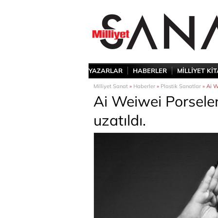
YAZARLAR
HABERLER
MİLLİYET Kİ
Milliyet Sanat
»
Haberler
»
Plastik Sanatlar
» Ai We
Ai Weiwei Porselene
uzatıldı.