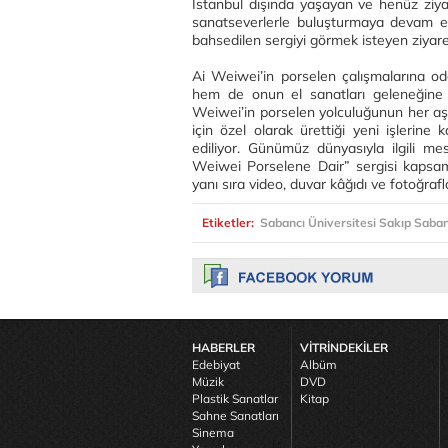
İstanbul dışında yaşayan ve henüz ziya
sanatseverlerle buluşturmaya devam ed
bahsedilen sergiyi görmek isteyen ziyaret
Ai Weiwei’in porselen çalışmalarına od
hem de onun el sanatları geleneğine ve
Weiwei’in porselen yolculuğunun her aşa
için özel olarak ürettiği yeni işlerine 
ediliyor. Günümüz dünyasıyla ilgili mesa
Weiwei Porselene Dair” sergisi kapsamı
yanı sıra video, duvar kâğıdı ve fotoğraf
Etiketler:
Sabancı Üniversitesi Sakıp Saba
HABERLER
VİTRİNDEKİLER
Edebiyat
Albüm
Müzik
DVD
Plastik Sanatlar
Kitap
Sahne Sanatları
Sinema