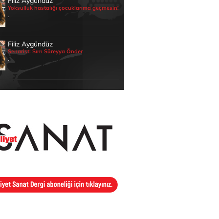
Filiz Aygündüz
Yoksulluk hastalığı çocuklarıma geçmesin!
.
Filiz Aygündüz
Senarist: Sırrı Süreyya Önder
.