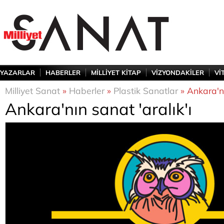
YAZARLAR
HABERLER
MİLLİYET KİTAP
VİZYONDAKİLER
Vİ
Milliyet Sanat
»
Haberler
»
Plastik Sanatlar
» Ankara'nı
Ankara'nın sanat 'aralık'ı