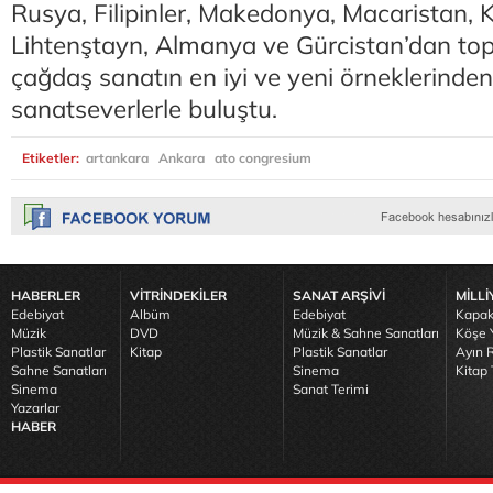
Rusya, Filipinler, Makedonya, Macaristan, 
Lihtenştayn, Almanya ve Gürcistan’dan to
çağdaş sanatın en iyi ve yeni örneklerinden
sanatseverlerle buluştu.
Etiketler:
artankara
Ankara
ato congresium
HABERLER
VİTRİNDEKİLER
SANAT ARŞİVİ
MİLLİ
Edebiyat
Albüm
Edebiyat
Kapak
Müzik
DVD
Müzik & Sahne Sanatları
Köşe Y
Plastik Sanatlar
Kitap
Plastik Sanatlar
Ayın R
Sahne Sanatları
Sinema
Kitap 
Sinema
Sanat Terimi
Yazarlar
HABER