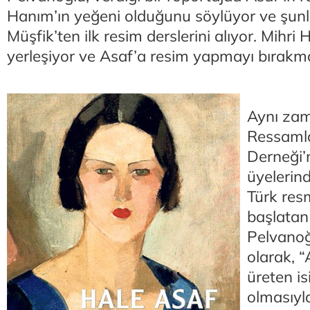
Hanım’ın yeğeni olduğunu söylüyor ve şunlar
Müşfik’ten ilk resim derslerini alıyor. Mihri
yerleşiyor ve Asaf’a resim yapmayı bırakma
Aynı za
Ressamla
Derneği’
üyelerin
Türk res
başlatan 
Pelvanoğ
olarak, “
üreten is
olmasıyl