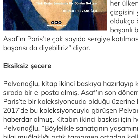
her ülke
çizgisin
oldukça 
başarılı b
Asaf’ın Paris’te çok sayıda sergiye katılması
başarısı da diyebiliriz” diyor.
Eksiksiz şecere
Pelvanoğlu, kitap ikinci baskıya hazırlayıp ki
sırada bir e-posta almış. Asaf’ın son dönem
Paris’te bir koleksiyoncuda olduğu üzerine 
2017’de bu koleksiyoncuyla görüşen Pelva
haberdar olmuş. Kitabın ikinci baskısı için
Pelvanoğlu, “Böylelikle sanatçının yaşamının
bilgi muğlaklığı artık tamamen ortadan kalkt