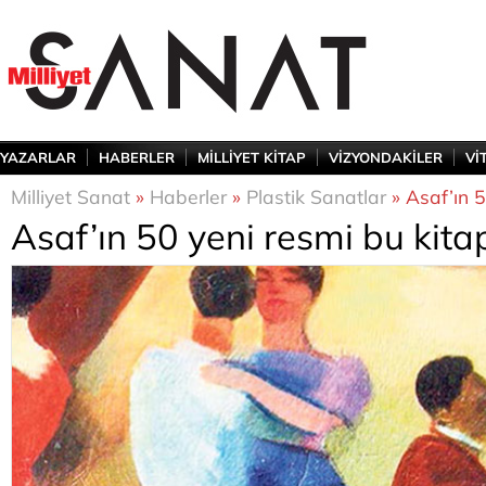
YAZARLAR
HABERLER
MİLLİYET KİTAP
VİZYONDAKİLER
Vİ
Milliyet Sanat
»
Haberler
»
Plastik Sanatlar
» Asaf’ın 5
Asaf’ın 50 yeni resmi bu kita