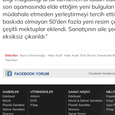
son aşamasında elde ettiğim yeni bulguları
müdahale etmeden yerleştirmeyi tercih etti
baskıda olmayan 50’den fazla yeni resim çeş
çeşitli mektuplar eklendi. Sanatçının aile ş
eksiksiz çıkarıldı.”
Etiketler:
Burcu Pelvanoğlu
Hale Asaf
Hale Asaf: Türk Resim Sanatında 
Yayınları
HABERLER
VİTRİNDEKİLER
SANAT ARŞİVİ
MİLLİ
Edebiyat
Albüm
Edebiyat
Kapak
Müzik
DVD
Müzik & Sahne Sanatları
Köşe Y
Plastik Sanatlar
Kitap
Plastik Sanatlar
Ayın R
Sahne Sanatları
Sinema
Kitap 
Sinema
Sanat Terimi