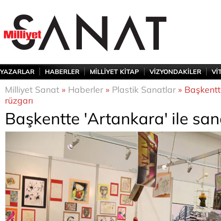
YAZARLAR
HABERLER
MİLLİYET KİTAP
VİZYONDAKİLER
Vİ
Milliyet Sanat
»
Haberler
»
Plastik Sanatlar
» Başkentte
rüzgarı
Başkentte 'Artankara' ile san