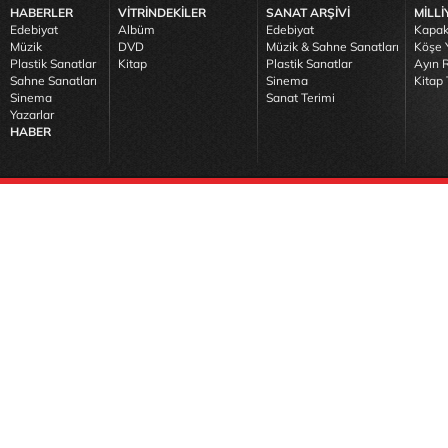
HABERLER
VİTRİNDEKİLER
SANAT ARŞİVİ
MİLLİ
Edebiyat
Albüm
Edebiyat
Kapak
Müzik
DVD
Müzik & Sahne Sanatları
Köşe Y
Plastik Sanatlar
Kitap
Plastik Sanatlar
Ayın R
Sahne Sanatları
Sinema
Kitap 
Sinema
Sanat Terimi
Yazarlar
HABER