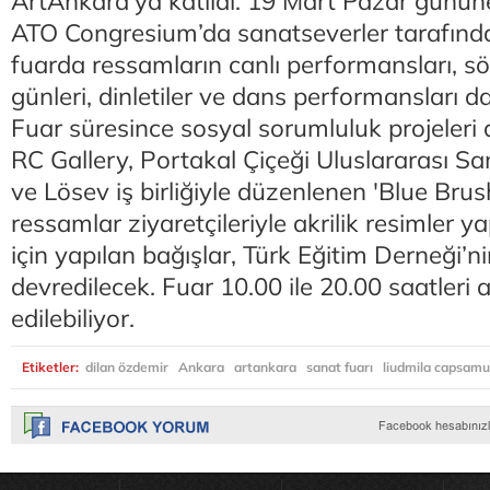
ArtAnkara’ya katıldı. 19 Mart Pazar gününe
ATO Congresium’da sanatseverler tarafında
fuarda ressamların canlı performansları, sö
günleri, dinletiler ve dans performansları d
Fuar süresince sosyal sorumluluk projeler
RC Gallery, Portakal Çiçeği Uluslararası Sa
ve Lösev iş birliğiyle düzenlenen 'Blue Brush
ressamlar ziyaretçileriyle akrilik resimler 
için yapılan bağışlar, Türk Eğitim Derneği’n
devredilecek. Fuar 10.00 ile 20.00 saatleri 
edilebiliyor.
Etiketler:
dilan özdemir
Ankara
artankara
sanat fuarı
liudmila capsam