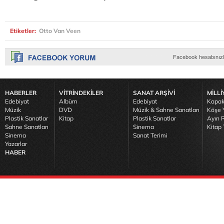
Etiketler:
Otto Van Veen
HABERLER
VİTRİNDEKİLER
SANAT ARŞİVİ
MİLLİ
Edebiyat
Albüm
Edebiyat
Kapak
Müzik
DVD
Müzik & Sahne Sanatları
Köşe Y
Plastik Sanatlar
Kitap
Plastik Sanatlar
Ayın R
Sahne Sanatları
Sinema
Kitap 
Sinema
Sanat Terimi
Yazarlar
HABER