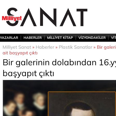
YAZARLAR
HABERLER
MİLLİYET KİTAP
VİZYONDAKİLER
Vİ
Milliyet Sanat
»
Haberler
»
Plastik Sanatlar
» Bir galer
ait başyapıt çıktı
Bir galerinin dolabından 16.yy
başyapıt çıktı