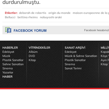
durdurulmuştu.
Etiketler:
deborah de robertis
origin du monde
maison europeenne de la 
Bellucci
bettina rheims
nobuyoshi araki
HABERLER
VİTRİNDEKİLER
SANAT ARŞİVİ
MİLLİ
Edebiyat
Albüm
Edebiyat
Kapak
Müzik
DVD
Müzik & Sahne Sanatları
Köşe Y
Plastik Sanatlar
Kitap
Plastik Sanatlar
Ayın R
Sahne Sanatları
Sinema
Kitap 
Sinema
Sanat Terimi
Yazarlar
HABER