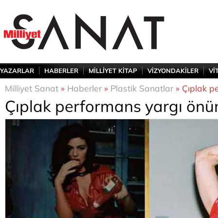
YAZARLAR
HABERLER
MİLLİYET KİTAP
VİZYONDAKİLER
Vİ
Milliyet Sanat
»
Haberler
»
Plastik Sanatlar
» Çıplak p
Çıplak performans yargı ön