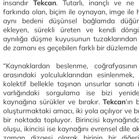
insandır
Tekcan
. Tutarlı, inançlı ve ne
farkında olan, biçim ile oynayan, imge ile 
aynı bedeni düşünsel bağlamda düğü
ekleyen, sürekli üreten ve kendi dön
aynılığa düşme kuyusunun tuzaklarından
de zamanı es geçebilen farklı bir düzlemde y
“Kaynaklardan beslenme, coğrafyasının
arasındaki yolculuklarından esinlenmek, i
kolektif bellekle taşınan unsurlar sanatı 
varlığındaki sorgulama ise bizi yenid
kaynağına sürükler ve bırakır.
Tekcan
’ın 
oluşturmaktaki amacı, iki yola açılıyor ve b
bir noktada topluyor. Birincisi kaynağınd
oluşu, ikincisi ise kaynağını evrensel dile ak
zaman dizgesi olarak birinin bir diğeriyl