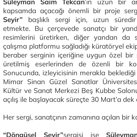
Süleyman Saim Tekcan
’ın uzun bir a
kapsamda açacağı önemli bir proje ser
Seyir”
başlıklı sergi için, uzun süredir
etmekte. Bu çerçevede sanatçı bir yan
resimlerini üretirken, diğer yandan da s
çalışma platformu sağladığı küratöryel ekip
beraber serginin içeriğine uygun özel bir
üretilmiş eserlerinden de özenli bir ko
Sonucunda, izleyicisinin merakla beklediği
Mimar Sinan Güzel Sanatlar Üniversites
Kültür ve Sanat Merkezi Beş Kubbe Salon
açılış ile başlayacak süreçte 30 Mart’a de
Her sergi, sanatçının zamanına açılan bir ka
“Döngüsel Seyir”
sergisi ise
Süleyma