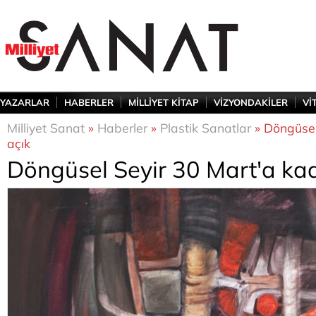
YAZARLAR
HABERLER
MİLLİYET KİTAP
VİZYONDAKİLER
Vİ
Milliyet Sanat
»
Haberler
»
Plastik Sanatlar
» Döngüsel
açık
Döngüsel Seyir 30 Mart'a kad