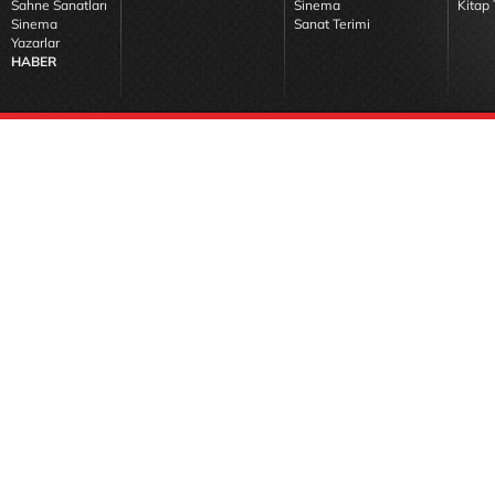
Sahne Sanatları
Sinema
Kitap 
Sinema
Sanat Terimi
Yazarlar
HABER