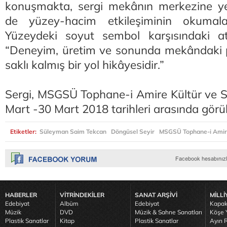
konuşmakta, sergi mekânın merkezine yer
de yüzey-hacim etkileşiminin okumala
Yüzeydeki soyut sembol karşısındaki at 
“Deneyim, üretim ve sonunda mekândaki 
saklı kalmış bir yol hikâyesidir.”
Sergi, MSGSÜ Tophane-i Amire Kültür ve S
Mart -30 Mart 2018 tarihleri arasında görüle
Etiketler:
Süleyman Saim Tekcan
Döngüsel Seyir
MSGSÜ Tophane-i Amire
HABERLER
VİTRİNDEKİLER
SANAT ARŞİVİ
MİLLİ
Edebiyat
Albüm
Edebiyat
Kapak
Müzik
DVD
Müzik & Sahne Sanatları
Köşe Y
Plastik Sanatlar
Kitap
Plastik Sanatlar
Ayın R