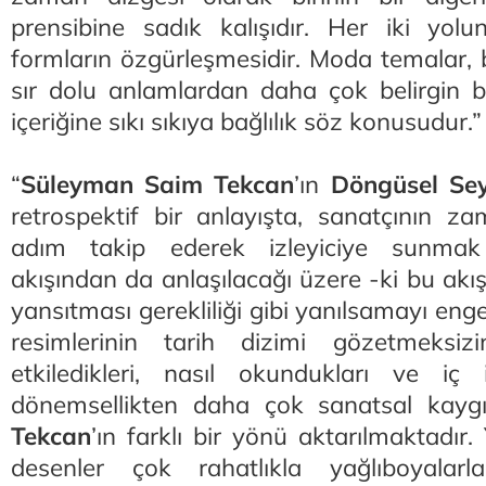
prensibine sadık kalışıdır. Her iki yolu
formların özgürleşmesidir. Moda temalar, bi
sır dolu anlamlardan daha çok belirgin bi
içeriğine sıkı sıkıya bağlılık söz konusudur.”
“
Süleyman Saim Tekcan
’ın
Döngüsel Sey
retrospektif bir anlayışta, sanatçının z
adım takip ederek izleyiciye sunmak 
akışından da anlaşılacağı üzere -ki bu akışı
yansıtması gerekliliği gibi yanılsamayı eng
resimlerinin tarih dizimi gözetmeksizin
etkiledikleri, nasıl okundukları ve iç iç
dönemsellikten daha çok sanatsal kaygıl
Tekcan
’ın farklı bir yönü aktarılmaktadır.
desenler çok rahatlıkla yağlıboyalar