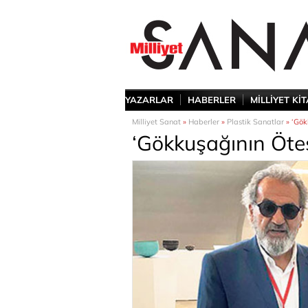
YAZARLAR
HABERLER
MİLLİYET Kİ
Milliyet Sanat
»
Haberler
»
Plastik Sanatlar
» ‘Gök
‘Gökkuşağının Ötes