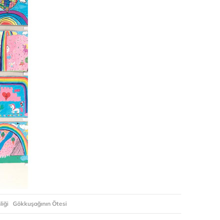
liği
Gökkuşağının Ötesi