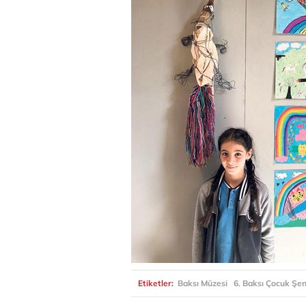
Etiketler:
Baksı Müzesi
6. Baksı Çocuk Şen