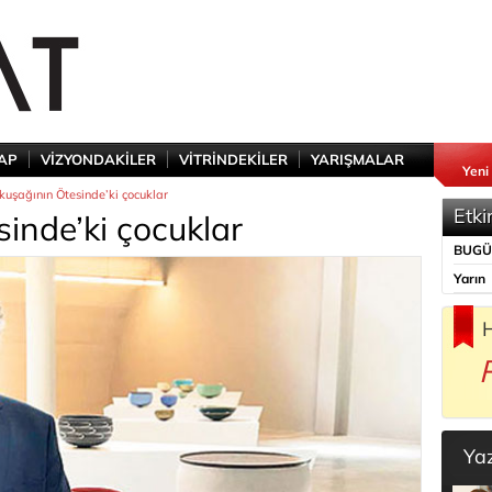
TAP
VİZYONDAKİLER
VİTRİNDEKİLER
YARIŞMALAR
Yeni
kuşağının Ötesinde’ki çocuklar
Etki
inde’ki çocuklar
BUG
Yarın
H
Ya