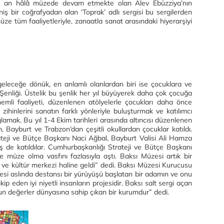
Şu an hâlâ müzede devam etmekte olan Alev Ebüzziya’nın
iş bir coğrafyadan alan ‘Toprak’ adlı sergisi bu sergilerden
üze tüm faaliyetleriyle, zanaatla sanat arasındaki hiyerarşiyi
geleceğe dönük, en anlamlı olanlardan biri ise çocuklara ve
Şenliği. Üstelik bu şenlik her yıl büyüyerek daha çok çocuğa
mli faaliyeti, düzenlenen atölyelerle çocukları daha önce
zihinlerini sanatın farklı yönleriyle buluşturmak ve katılımcı
lamak. Bu yıl 1-4 Ekim tarihleri arasında altıncısı düzenlenen
 Bayburt ve Trabzon’dan çeşitli okullardan çocuklar katıldı.
ateji ve Bütçe Başkanı Naci Ağbal, Bayburt Valisi Ali Hamza
de katıldılar. Cumhurbaşkanlığı Strateji ve Bütçe Başkanı
rle müze olma vasfını fazlasıyla aştı. Baksı Müzesi artık bir
ve kültür merkezi haline geldi” dedi. Baksı Müzesi Kurucusu
si aslında destansı bir yürüyüşü başlatan bir adamın ve onu
ip eden iyi niyetli insanların projesidir. Baksı salt sergi açan
un değerler dünyasına sahip çıkan bir kurumdur” dedi.