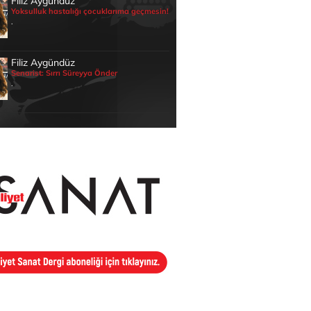
Filiz Aygündüz
Yoksulluk hastalığı çocuklarıma geçmesin!
.
Filiz Aygündüz
Senarist: Sırrı Süreyya Önder
.