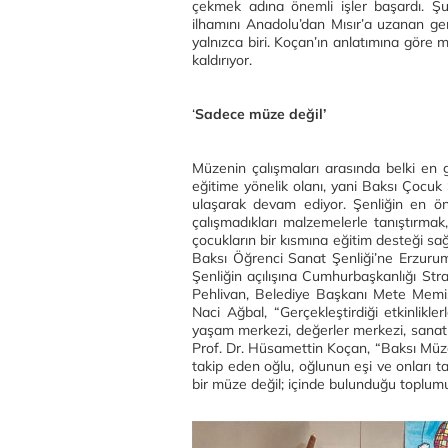
çekmek adına önemli işler başardı. 
ilhamını Anadolu’dan Mısır’a uzanan gen
yalnızca biri. Koçan’ın anlatımına göre m
kaldırıyor.
‘
Sadece müze değil’
Müzenin çalışmaları arasında belki en 
eğitime yönelik olanı, yani Baksı Çocuk 
ulaşarak devam ediyor. Şenliğin en öne
çalışmadıkları malzemelerle tanıştırmak, 
çocukların bir kısmına eğitim desteği sağ
Baksı Öğrenci Sanat Şenliği’ne Erzurum,
Şenliğin açılışına Cumhurbaşkanlığı Str
Pehlivan, Belediye Başkanı Mete Memiş 
Naci Ağbal, “Gerçekleştirdiği etkinlikle
yaşam merkezi, değerler merkezi, sanat 
Prof. Dr. Hüsamettin Koçan, “Baksı Müze
takip eden oğlu, oğlunun eşi ve onları tak
bir müze değil; içinde bulunduğu toplum