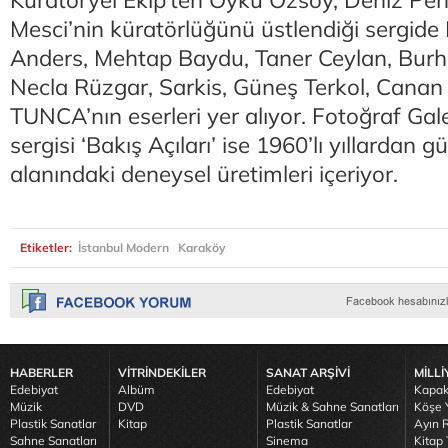
Küratöryel Ekip’ten Öykü Özsoy, Deniz Peh
Mesci’nin küratörlüğünü üstlendiği sergide
Anders, Mehtap Baydu, Taner Ceylan, Bur
Necla Rüzgar, Sarkis, Güneş Terkol, Canan
TUNCA’nın eserleri yer alıyor. Fotoğraf Gale
sergisi ‘Bakış Açıları’ ise 1960’lı yıllardan
alanındaki deneysel üretimleri içeriyor.
Etiketler:
İstanbul Modern
Karaköy
HABERLER
VİTRİNDEKİLER
SANAT ARŞİVİ
MİLLİ
Edebiyat
Albüm
Edebiyat
Kapak
Müzik
DVD
Müzik & Sahne Sanatları
Köşe Y
Plastik Sanatlar
Kitap
Plastik Sanatlar
Ayın R
Sahne Sanatları
Sinema
Kitap 