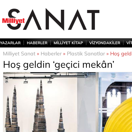
YAZARLAR
HABERLER
MİLLİYET KİTAP
VİZYONDAKİLER
Vİ
Milliyet Sanat
»
Haberler
»
Plastik Sanatlar
» Hoş geldi
Hoş geldin ‘geçici mekân’