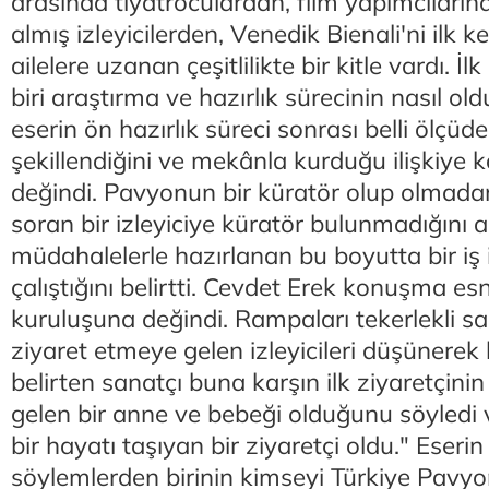
arasında tiyatroculardan, film yapımcılarına
almış izleyicilerden, Venedik Bienali'ni ilk 
ailelere uzanan çeşitlilikte bir kitle vardı. İ
biri araştırma ve hazırlık sürecinin nasıl ol
eserin ön hazırlık süreci sonrası belli ölçüd
şekillendiğini ve mekânla kurduğu ilişkiye 
değindi. Pavyonun bir küratör olup olmadan
soran bir izleyiciye küratör bulunmadığını
müdahalelerle hazırlanan bu boyutta bir iş iç
çalıştığını belirtti. Cevdet Erek konuşma e
kuruluşuna değindi. Rampaları tekerlekli sa
ziyaret etmeye gelen izleyicileri düşünerek 
belirten sanatçı buna karşın ilk ziyaretçini
gelen bir anne ve bebeği olduğunu söyledi v
bir hayatı taşıyan bir ziyaretçi oldu." Eseri
söylemlerden birinin kimseyi Türkiye Pav