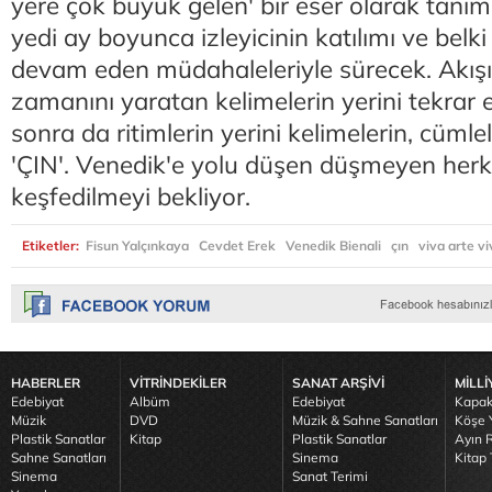
yere çok büyük gelen' bir eser olarak tanıml
yedi ay boyunca izleyicinin katılımı ve belk
devam eden müdahaleleriyle sürecek. Akışı
zamanını yaratan kelimelerin yerini tekrar e
sonra da ritimlerin yerini kelimelerin, cümlel
'ÇIN'. Venedik'e yolu düşen düşmeyen herk
keşfedilmeyi bekliyor.
Etiketler:
Fisun Yalçınkaya
Cevdet Erek
Venedik Bienali
çın
viva arte vi
HABERLER
VİTRİNDEKİLER
SANAT ARŞİVİ
MİLLİ
Edebiyat
Albüm
Edebiyat
Kapak
Müzik
DVD
Müzik & Sahne Sanatları
Köşe Y
Plastik Sanatlar
Kitap
Plastik Sanatlar
Ayın R
Sahne Sanatları
Sinema
Kitap 
Sinema
Sanat Terimi