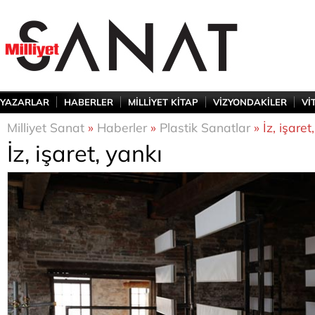
YAZARLAR
HABERLER
MİLLİYET KİTAP
VİZYONDAKİLER
Vİ
Milliyet Sanat
»
Haberler
»
Plastik Sanatlar
» İz, işaret
İz, işaret, yankı