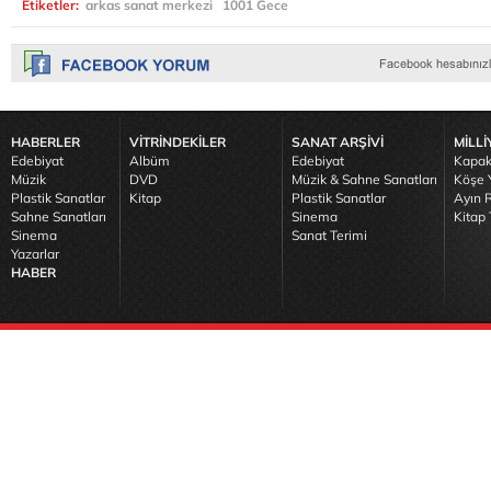
Etiketler:
arkas sanat merkezi
1001 Gece
HABERLER
VİTRİNDEKİLER
SANAT ARŞİVİ
MİLLİ
Edebiyat
Albüm
Edebiyat
Kapak
Müzik
DVD
Müzik & Sahne Sanatları
Köşe Y
Plastik Sanatlar
Kitap
Plastik Sanatlar
Ayın R
Sahne Sanatları
Sinema
Kitap 
Sinema
Sanat Terimi
Yazarlar
HABER