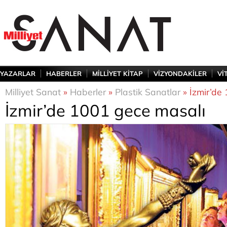
YAZARLAR
HABERLER
MİLLİYET KİTAP
VİZYONDAKİLER
Vİ
Milliyet Sanat
»
Haberler
»
Plastik Sanatlar
» İzmir’de
İzmir’de 1001 gece masalı