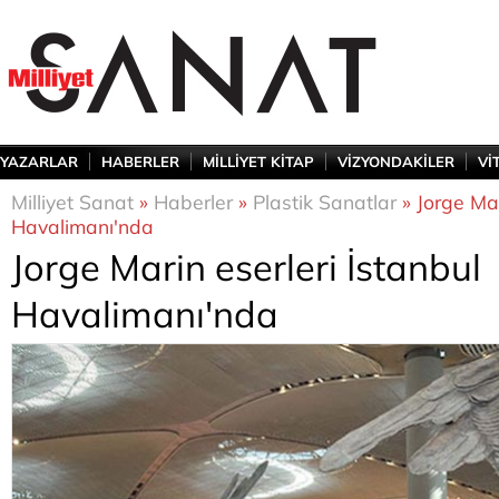
YAZARLAR
HABERLER
MİLLİYET KİTAP
VİZYONDAKİLER
Vİ
Milliyet Sanat
»
Haberler
»
Plastik Sanatlar
» Jorge Mar
Havalimanı'nda
Jorge Marin eserleri İstanbul
Havalimanı'nda