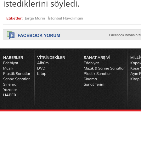
istediklerini söyledi.
Etiketler:
Jorge Marin
İstanbul Havalimanı
HABERLER
VİTRİNDEKİLER
SANAT ARŞİVİ
MİLLİ
Edebiyat
Albüm
Edebiyat
Kapak
Müzik
DVD
Müzik & Sahne Sanatları
Köşe Y
Plastik Sanatlar
Kitap
Plastik Sanatlar
Ayın R
Sahne Sanatları
Sinema
Kitap 
Sinema
Sanat Terimi
Yazarlar
HABER