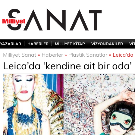
YAZARLAR
HABERLER
MİLLİYET KİTAP
VİZYONDAKİLER
Vİ
Milliyet Sanat
»
Haberler
»
Plastik Sanatlar
» Leica’da 
Leica’da ‘kendine ait bir oda’