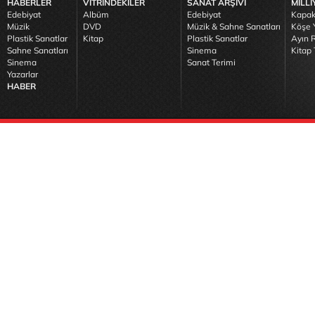
HABERLER
VİTRİNDEKİLER
SANAT ARŞİVİ
MİLLİ
Edebiyat
Albüm
Edebiyat
Kapak
Müzik
DVD
Müzik & Sahne Sanatları
Köşe Y
Plastik Sanatlar
Kitap
Plastik Sanatlar
Ayın R
Sahne Sanatları
Sinema
Kitap 
Sinema
Sanat Terimi
Yazarlar
HABER