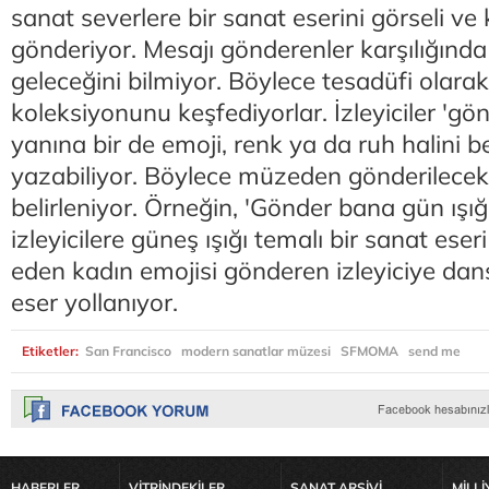
sanat severlere bir sanat eserini görseli ve 
gönderiyor. Mesajı gönderenler karşılığında
geleceğini bilmiyor. Böylece tesadüfi olar
koleksiyonunu keşfediyorlar. İzleyiciler 'g
yanına bir de emoji, renk ya da ruh halini b
yazabiliyor. Böylece müzeden gönderilecek 
belirleniyor. Örneğin, 'Gönder bana gün ışığ
izleyicilere güneş ışığı temalı bir sanat eser
eden kadın emojisi gönderen izleyiciye dans
eser yollanıyor.
Etiketler:
San Francisco
modern sanatlar müzesi
SFMOMA
send me
HABERLER
VİTRİNDEKİLER
SANAT ARŞİVİ
MİLLİ