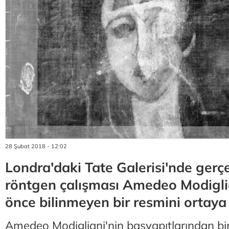
28 Şubat 2018 - 12:02
Londra'daki Tate Galerisi'nde gerçe
röntgen çalışması Amedeo Modigli
önce bilinmeyen bir resmini ortaya 
Amedeo Modigliani'nin başyapıtlarından bir