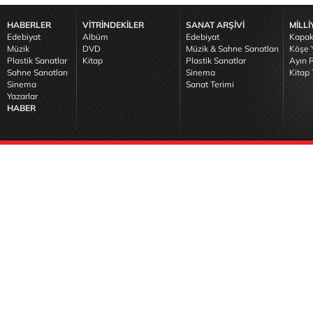
HABERLER
VİTRİNDEKİLER
SANAT ARŞİVİ
MİLLİ
Edebiyat
Albüm
Edebiyat
Kapak
Müzik
DVD
Müzik & Sahne Sanatları
Köşe Y
Plastik Sanatlar
Kitap
Plastik Sanatlar
Ayın R
Sahne Sanatları
Sinema
Kitap 
Sinema
Sanat Terimi
Yazarlar
HABER