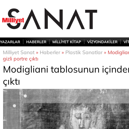
YAZARLAR
HABERLER
MİLLİYET KİTAP
VİZYONDAKİLER
Vİ
Milliyet Sanat
»
Haberler
»
Plastik Sanatlar
» Modiglia
gizli portre çıktı
Modigliani tablosunun içinden
çıktı