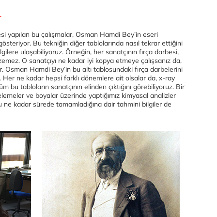
r
esi yapılan bu çalışmalar, Osman Hamdi Bey’in eseri
gösteriyor. Bu tekniğin diğer tablolarında nasıl tekrar ettiğini
lgilere ulaşabiliyoruz. Örneğin, her sanatçının fırça darbesi,
enzemez. O sanatçıyı ne kadar iyi kopya etmeye çalışsanız da,
rir. Osman Hamdi Bey’in bu altı tablosundaki fırça darbelerini
m. Her ne kadar hepsi farklı dönemlere ait olsalar da, x-ray
üm bu tabloların sanatçının elinden çıktığını görebiliyoruz. Bir
lemeler ve boyalar üzerinde yaptığımız kimyasal analizler
ne kadar sürede tamamladığına dair tahmini bilgiler de