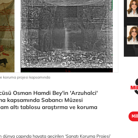
 ve koruma projesi kapsamında
ncüsü Osman Hamdi Bey'in 'Arzuhalci'
ışma kapsamında Sabancı Müzesi
am altı tablosu araştırma ve koruma
n dünya çapında hayata geçirilen ‘Sanatı Koruma Projesi’