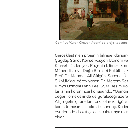
'Cami' ve 'Kuran Okuyan Adam' da proje kapsamınd
Gerçekleştirilen projenin bilimsel danış
Çağdaş Sanat Konservasyon Uzmanı ve 
Kuvvetli üstleniyor. Projenin bilimsel ko
Mühendislik ve Doğa Bilimleri Fakültesi
Prof. Dr. Mehmet Ali Gülgün, Sabancı Ü
SUNUM’da görev yapan Dr. Meltem Seze
Kimya Uzmanı Lynn Lee. SSM Resim Kol
bir ismin korunması konusunda, “Osman 
değerli örneklerinde de görüleceği üzere
Alışılagelmiş tarzdan farklı olarak, fig
kadın temasını ele alan ilk sanatçı. Kadın
eserlerinde dikkat çekici sıklıkta, aydınl
diyor.