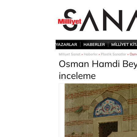
YAZARLAR
HABERLER
MİLLİYET Kİ
Milliyet Sanat
»
Haberler
»
Plastik Sanatlar
» Osma
Osman Hamdi Bey t
inceleme