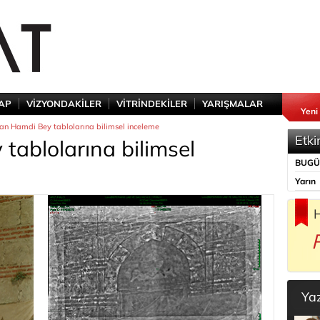
TAP
VİZYONDAKİLER
VİTRİNDEKİLER
YARIŞMALAR
Yeni
n Hamdi Bey tablolarına bilimsel inceleme
Etki
ablolarına bilimsel
BUG
Yarın
H
Ya