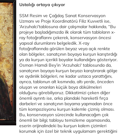
Ustalığı ortaya çıkıyor
SSM Resim ve Çağdaş Sanat Konservasyon
Uzmanı ve Proje Koordinatörü Filiz Kuvvetli ise,
‘Arzuhalci’tablosuna dair çalışmalar hakkında, “Bu
projeye başladığımızda ilk olarak tüm tabloların x-
ray fotoğraflarını çekerek, konservasyon öncesi
yapısal durumlarını belgeledik. X-ray
fotoğraflarında görülen beyaz veya açık renkte
olan bölgeler, sanatçının boyaya kurşun karıştırdığı
ya da kurşun içerikli boyalar kullandığını gösteriyor.
Osman Hamdi Bey’in 'Arzuhalci' tablosunda da,
sanatçının boyaya kurşun beyazı karıştırarak gölge
ve aydınlık bölgeleri, ne kadar ustaca yarattığını,
ayrıca, tablonun alt kısmında, altı yerde, önceden
oluşan ve onarılan küçük boya dökülmeleri
olduğunu görebiliyoruz. Dikkatimizi çeken diğer
önemli ayrıntı ise, arka plandaki hareketli fırça
darbeleri ve sanatçının boyama yapmadan önce
tüm kompozisyonu kurşun kalemle çizmiş olması.
Bu, konservasyon sürecinde kullanacağım çok
önemli bir bilgi; tabloyu temizleme aşamasında,
eserin orijinalindeki bu kurşun kalem çizimleri
korumak için özel bir teknik uygulamam gerektiğini