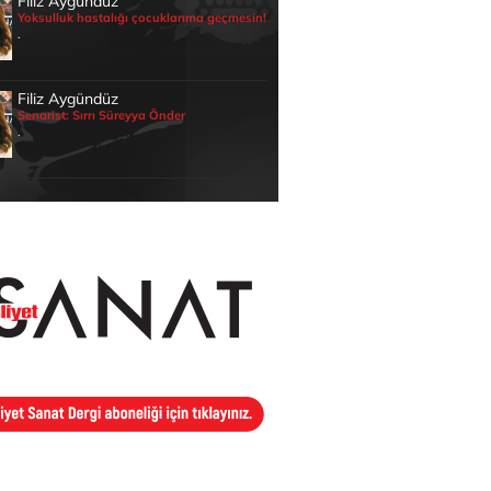
Filiz Aygündüz
Yoksulluk hastalığı çocuklarıma geçmesin!
.
Filiz Aygündüz
Senarist: Sırrı Süreyya Önder
.