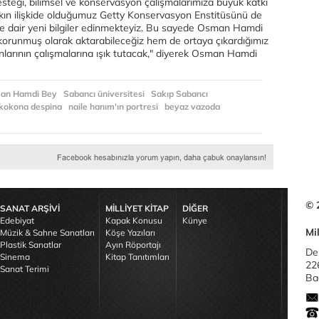
esteği, bilimsel ve konservasyon çalışmalarımıza büyük katkı
 yakın ilişkide olduğumuz Getty Konservasyon Enstitüsünü de
e dair yeni bilgiler edinmekteyiz. Bu sayede Osman Hamdi
 korunmuş olarak aktarabileceğiz hem de ortaya çıkardığımız
arının çalışmalarına ışık tutacak," diyerek Osman Hamdi
an Hamdi Bey
Sabancı üniversitesi
Sakıp Sabancı
kokona despina
naile hanım'ın portresi
beyaz vazoda
© 
SANAT ARŞİVİ
MİLLİYET KİTAP
DİĞER
Edebiyat
Kapak Konusu
Künye
Mil
Müzik & Sahne Sanatları
Köşe Yazıları
Plastik Sanatlar
Ayın Röportajı
De
Sinema
Kitap Tanıtımları
22
Sanat Terimi
Bağ