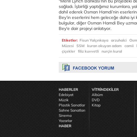
"Merill Lynch Bankası’nın bu projedeki d
sağladı. İşbirliği yaptığımız kurumlara,
dahil ederek Osman Hamdi’nin eserlerin
Bey’in eserlerini hem geleceğe daha iyi
bulgular, diğer Osman Hamdi Bey uzmanl
Bey'e dair projeyi anlatıyor.
Etiketler:
Fisun Yalçınkaya
arzuhalci
Osm
Müzesi
SSM
kuran okuyan adam
camii
çiçekler
filiz kuvvetli
nurçin kural
HABERLER
VİTRİNDEKİLER
Edebiyat
Albüm
Müzik
DVD
Plastik Sanatlar
Kitap
Sahne Sanatları
Sinema
Yazarlar
HABER