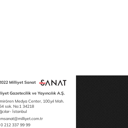
2022 Milliyet Sanat
liyet Gazetecilik ve Yayıncılık A.Ş.
mirören Medya Center, 100.yıl Mah.
64 sok. No:1 34218
cılar- İstanbul
msanat@milliyet.com.tr
0 212 337 99 99