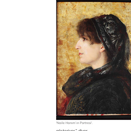
'Naile Hanım’ın Portresi'.
gösteriyor,” diyor.