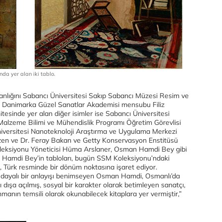
a yer alan iki tablo.
manlığını Sabancı Üniversitesi Sakıp Sabancı Müzesi Resim ve
Danimarka Güzel Sanatlar Akademisi mensubu Filiz
mitesinde yer alan diğer isimler ise Sabancı Üniversitesi
 Malzeme Bilimi ve Mühendislik Programı Öğretim Görevlisi
niversitesi Nanoteknoloji Araştırma ve Uygulama Merkezi
n ve Dr. Feray Bakan ve Getty Konservasyon Enstitüsü
eksiyonu Yöneticisi Hüma Arslaner, Osman Hamdi Bey gibi
Hamdi Bey’in tabloları, bugün SSM Koleksiyonu’ndaki
, Türk resminde bir dönüm noktasına işaret ediyor.
üre dayalı bir anlayışı benimseyen Osman Hamdi, Osmanlı’da
ı dışa açılmış, sosyal bir karakter olarak betimleyen sanatçı,
anmanın temsili olarak okunabilecek kitaplara yer vermiştir,”