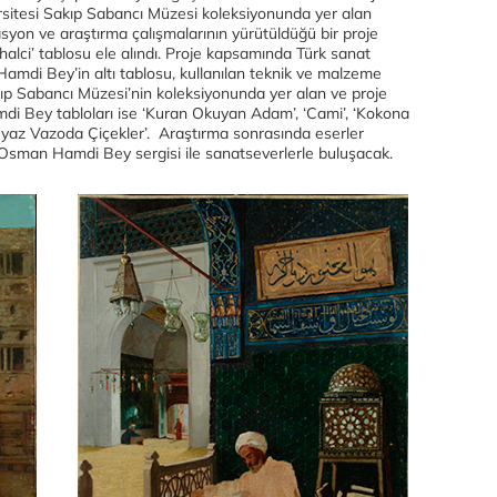
rsitesi Sakıp Sabancı Müzesi koleksiyonunda yer alan
on ve araştırma çalışmalarının yürütüldüğü bir proje
zuhalci’ tablosu ele alındı. Proje kapsamında Türk sanat
amdi Bey’in altı tablosu, kullanılan teknik ve malzeme
akıp Sabancı Müzesi’nin koleksiyonunda yer alan ve proje
 Bey tabloları ise ‘Kuran Okuyan Adam’, ‘Cami’, ‘Kokona
Beyaz Vazoda Çiçekler’. Araştırma sonrasında eserler
n Osman Hamdi Bey sergisi ile sanatseverlerle buluşacak.