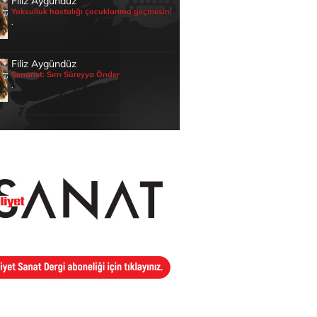
Filiz Aygündüz
Yoksulluk hastalığı çocuklarıma geçmesin!
.
Filiz Aygündüz
Senarist: Sırrı Süreyya Önder
.