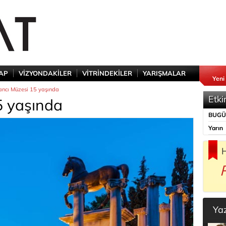
TAP
VİZYONDAKİLER
VİTRİNDEKİLER
YARIŞMALAR
Yeni
ncı Müzesi 15 yaşında
Etki
5 yaşında
BUG
Yarın
H
Ya