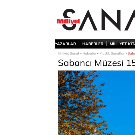
YAZARLAR
HABERLER
MİLLİYET Kİ
Milliyet Sanat
»
Haberler
»
Plastik Sanatlar
» Saba
Sabancı Müzesi 1