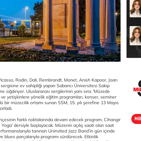
 Picasso, Rodin, Dali, Rembrandt, Monet, Anish Kapoor, Joan
 sergisine ev sahipliği yapan Sabancı Üniversitesi Sakıp
ne sığdırıyor. Uluslararası sergilerinin yanı sıra; 'Müzede
r ve yetişkinlere yönelik eğitim programları, konser, seminer
lü bir müzecilik ortamı sunan SSM, 15. yılı şerefine 13 Mayıs
ırladı.
 bahçesinin farklı noktalarında devam edecek program, Cihangir
Yoga' dersiyle başlayacak. Müzenin açılış saati olan saat
performanslarıyla tanınan Uninvited Jazz Band’in gün içinde
ve blues parçalarıyla programı sürdürecek. Etkinlik