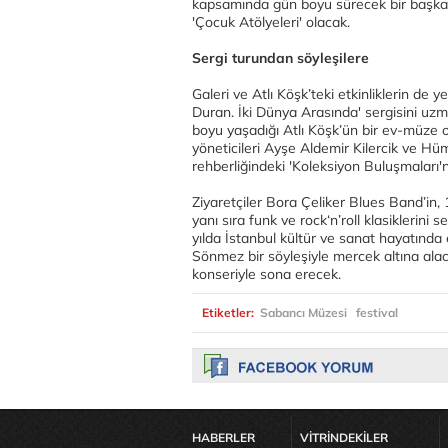
kapsamında gün boyu sürecek bir başka ak
'Çocuk Atölyeleri' olacak.
Sergi turundan söyleşilere
Galeri ve Atlı Köşk’teki etkinliklerin de
Duran. İki Dünya Arasında' sergisini uzma
boyu yaşadığı Atlı Köşk’ün bir ev-müze o
yöneticileri Ayşe Aldemir Kilercik ve H
rehberliğindeki 'Koleksiyon Buluşmaları'n
Ziyaretçiler Bora Çeliker Blues Band’in
yanı sıra funk ve rock‘n’roll klasiklerini
yılda İstanbul kültür ve sanat hayatında
Sönmez bir söyleşiyle mercek altına alacak
konseriyle sona erecek.
Etiketler:
Sabancı Müzesi
festival
HABERLER
VİTRİNDEKİLER