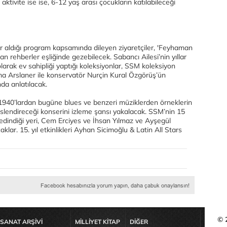
tivite ise ise, 6-12 yaş arası çocukların katılabileceği
 yer aldığı program kapsamında dileyen ziyaretçiler, 'Feyhaman
n rehberler eşliğinde gezebilecek. Sabancı Ailesi’nin yıllar
larak ev sahipliği yaptığı koleksiyonlar, SSM koleksiyon
üma Arslaner ile konservatör Nurçin Kural Özgörüş’ün
da anlatılacak.
, 1940’lardan bugüne blues ve benzeri müziklerden örneklerin
 seslendireceği konserini izleme şansı yakalacak. SSM’nin 15
 edindiği yeri, Cem Erciyes ve İhsan Yılmaz ve Ayşegül
lar. 15. yıl etkinlikleri Ayhan Sicimoğlu & Latin All Stars
© 
SANAT ARŞİVİ
MİLLİYET KİTAP
DİĞER