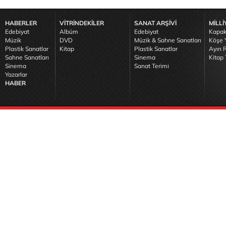
HABERLER
VİTRİNDEKİLER
SANAT ARŞİVİ
MİLLİ
Edebiyat
Albüm
Edebiyat
Kapak
Müzik
DVD
Müzik & Sahne Sanatları
Köşe Y
Plastik Sanatlar
Kitap
Plastik Sanatlar
Ayın R
Sahne Sanatları
Sinema
Kitap 
Sinema
Sanat Terimi
Yazarlar
HABER