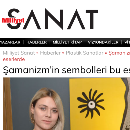
YAZARLAR
HABERLER
MİLLİYET KİTAP
VİZYONDAKİLER
Vİ
Milliyet Sanat
»
Haberler
»
Plastik Sanatlar
» Şamanizm
eserlerde
Şamanizm’in sembolleri bu e